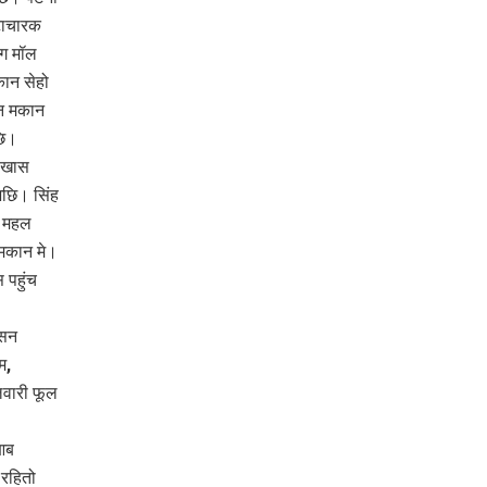
्टाचारक
ंग मॉल
ान सेहो
ान मकान
छि।
क खास
अछि। सिंह
न महल
मकान मे।
 पहुंच
 सन
म,
वारी फूल
आब
 रहितो