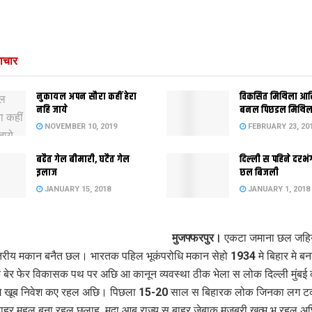
ाचार
नुकायल अपन सौरा कहीं हेरा
विकसित मिथिला आ
नहि जाये
बनल पिछडल मिथिल
NOVEMBER 10, 2019
FEBRUARY 23, 20
बढैत गेल बीमारी, घटैत गेल
दिल्‍ली स पहिने दर
इलाज
छल बिजली
JANUARY 15, 2018
JANUARY 1, 2018
मुजफ्फरपुर।
एकटा जमाना छल जहिय
स्तरीय मकान बनैत छल। भारतक पहिल भूकंपरोधि मकान सेहो 1934 मे बिहार मे 
 बेर फेर विकासक पथ पर अछि आ कानून व्यवस्था ठीक भेला स लोक दिल्ली मुंबई
र मे खूब निवेश कए रहल अछि। पिछला 15-20 साल स बिहारक लोक जिनका लग 
बाहर महल बना रहल छलाह, मुदा आब राज्य स बाहर जेबाक मजबूरी खत्म भ रहल 