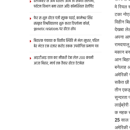
हेलीकॉप्टर स आब वैशाली आबि जा सकता सैलानी,
पर्यटन विभाग बना रहल अछि कॉमर्शियल हेलीपैड
मे रियल 
टका नोएड
फेर स शुरू होएत पंजी सूत्रक पढाई, कामेश्वर सिंह
विहीन ब
संस्कृत विश्वविद्यालय शुरू करत डिप्लोमा कोर्स,
genetic relations पर होएत शोध
देखबा ले
अपना आप 
बिहारक पंचायत क वित्‍तीय स्थिति मे भेल सुधार, पहिल
रामदयालु
बेर भेटत एक हजार करोड़ तकक उपयोगिता प्रमाण पत्र
मकान बना
आइटीआइ छात्र कए नौकरी देबा लेल 200 कंपनी
आन बिहार
आउत बिहार, मार्च तक तैयार होएत डेटाबेस
बनेलाह अ
अमेरिकी 
सकैत छी।
तीन एकड़
सुन्दरता 
लाईब्रे
क महक स
25 साल स
अमेरिकी 