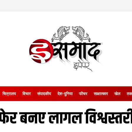
चित्रालय
विचार
संपादकीय
देश-दुनिया
फीचर
साक्षात्‍कार
खेल
तक
 फेर बनए लागल विश्वस्