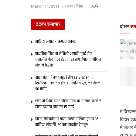
A
March 11, 2011
in
समाद विशेष
A
टटका समाचार
दोसर
सम
साहित्य समाद – समटल प्रकाश
प्राथमिक शि‍क्षा मे मैथि‍ली भाषाकेँ पढ़ाई लेल
चलाओल गेल ट्वीटर ट्रेंड : भारत संगे नेपालक मैथिल
लेलनि हिस्सा
सात जिला मे बनत बहुउद्देशीय इंडोर स्‍टेडि‍यम,
सिंथेटिक एथलेटिक ट्रेक आ स्विमिंग पुल, केंद्र देलक
50 करोड़
एम्स मे शिफ्ट होयत डीएमसीएच क सामान, मार्च मे
होएत उद्घाटन, नव सत्र स पढाई
मे विश्व
होटल मैनेजमेंट क पढ़ाई करती बालिका गृह क 16
बिहार एक
बालिका लोकनि, 29 कए जायतीह बेंगलुरु
मे बिहा
राज्य स 