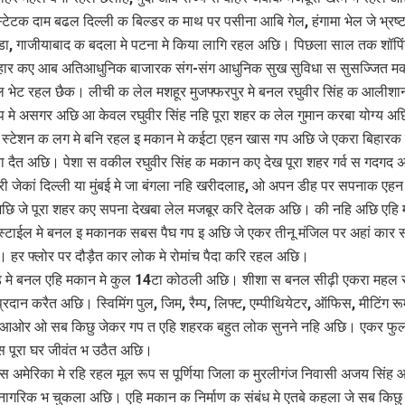
स्टेटक दाम बढल दिल्ली क बिल्डर क माथ पर पसीना आबि गेल, हंगामा भेल जे भ्रष
ा, गाजीयाबाद क बदला मे पटना मे किया लागि रहल अछि। पिछला साल तक शॉपि
िहार कए आब अतिआधुनिक बाजारक संग-संग आधुनिक सुख सुविधा स सुसज्जित मक
ल भेट रहल छैक। लीची क लेल मशहूर मुजफ्फरपुर मे बनल रघुवीर सिंह क आलीश
मे असगर अछि आ केवल रघुवीर सिंह नहि पूरा शहर क लेल गुमान करबा योग्य अ
 स्टेशन क लग मे बनि रहल इ मकान मे कईटा एहन खास गप अछि जे एकरा बिहार
 दैत अछि। पेशा स वकील रघुवीर सिंह क मकान कए देख पूरा शहर गर्व स गदगद 
ी जेकां दिल्ली या मुंबई मे जा बंगला नहि खरीदलाह, ओ अपन डीह पर सपनाक एह
छि जे पूरा शहर कए सपना देखबा लेल मजबूर करि देलक अछि। की नहि अछि एहि 
स्टाईल मे बनल इ मकानक सबस पैघ गप इ अछि जे एकर तीनू मंजिल पर अहां कार स
 हर फ्लोर पर दौड़ैत कार लोक मे रोमांच पैदा करि रहल अछि।
 मे बनल एहि मकान मे कुल 14टा कोठली अछि। शीशा स बनल सीढ़ी एकरा महल
प्रदान करैत अछि। स्विमिंग पुल, जिम, रैम्प, लिफ्ट, एम्पीथियेटर, ऑफिस, मीटिंग रू
री आओर ओ सब किछु जेकर गप त एहि शहरक बहुत लोक सुनने नहि अछि। एकर फुल
 पूरा घर जीवंत भ उठैत अछि।
 अमेरिका मे रहि रहल मूल रूप स पूर्णिया जिला क मुरलीगंज निवासी अजय सिंह 
नागरिक भ चुकला अछि। एहि मकान क निर्माण क संबंध मे एतबे कहला जे सब किछु