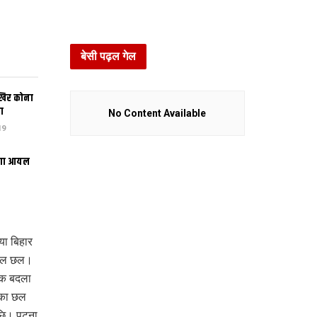
बेसी पढ़ल गेल
खिर कोना
ा
No Content Available
19
भंगा आयल
ा बिहार
बनल छल।
 क बदला
टका छल
अछि। पटना