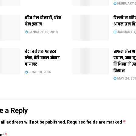
FEBRUARY 2
बढैत गेल बीमारी, घटैत
दिल्‍ली स पहि
गेल इलाज
आयल छल बि
JANUARY 15, 2018
JANUARY 1,
बेटा बनेलक फाइटर
सफल भेल भ
प्लेन, बेटी बनल ओकर
प्रयास, आठ ज
पायलट
मिथिला मे उ
विमान
JUNE 18, 2016
MAY 24, 20
e a Reply
*
il address will not be published.
Required fields are marked
*
nt