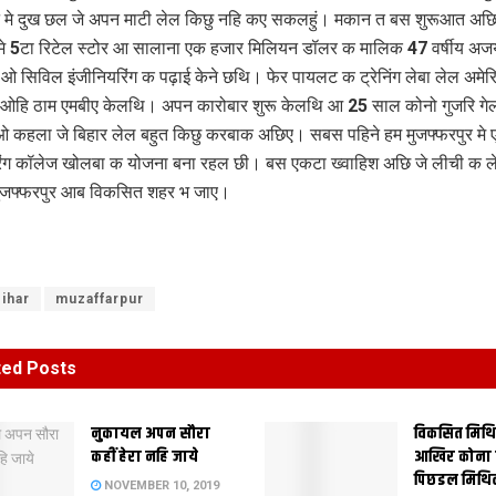
 मे दुख छल जे अपन माटी लेल किछु नहि कए सकलहुं। मकान त बस शुरूआत अछ
मे 5टा रिटेल स्टोर आ सालाना एक हजार मिलियन डॉलर क मालिक 47 वर्षीय अजय
ओ सिविल इंजीनियरिंग क पढ़ाई केने छथि। फेर पायलट क ट्रेनिंग लेबा लेल अमे
ओहि ठाम एमबीए केलथि। अपन कारोबार शुरू केलथि आ 25 साल कोनो गुजरि गे
कहला जे बिहार लेल बहुत किछु करबाक अछिए। सबस पहिने हम मुजफ्फरपुर मे 
िंग कॉलेज खोलबा क योजना बना रहल छी। बस एकटा ख्वाहिश अछि जे लीची क ल
 मुजफ्फरपुर आब विकसित शहर भ जाए।
ihar
muzaffarpur
ted
Posts
नुकायल अपन सौरा
विकसित मिथ
कहीं हेरा नहि जाये
आखिर कोना
पिछडल मिथि
NOVEMBER 10, 2019