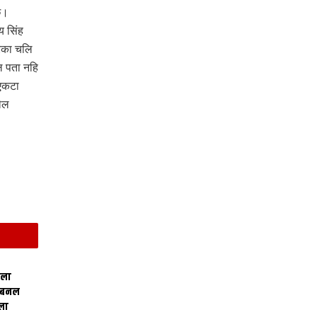
ि।
 सिंह
रिका चलि
ल पता नहि
एकटा
ेल
िला
 बनल
ला