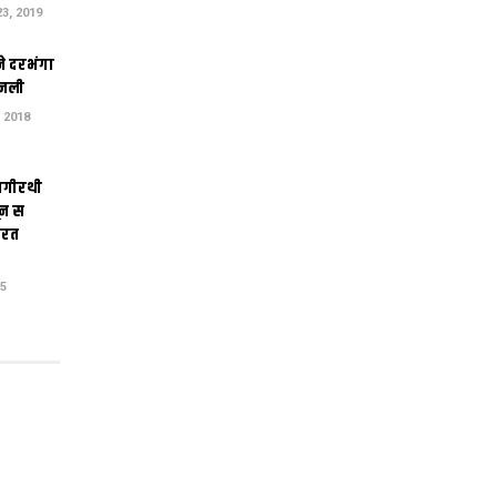
3, 2019
ने दरभंगा
जली
 2018
ागीरथी
ून स
तरत
15