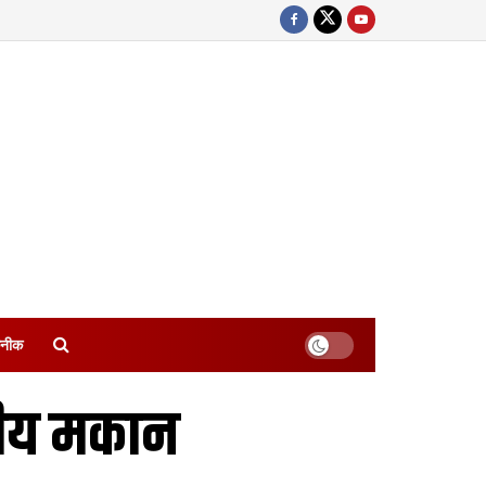
नीक
तरीय मकान