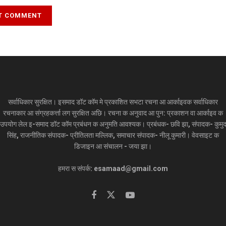
सर्वाधिकार सुरक्षित। इसमाद डॉट कॉम मे प्रकाशित सभटा रचना आ आर्काइवक सर्वाधिकार
रचनाकार आ संग्रहकर्त्ता लग सुरक्षित अछि। रचना क अनुवाद आ पुन: प्रकाशन वा आर्काइव क
उपयोग लेल इ-समाद डॉट कॉम प्रबंधन क अनुमति आवश्यक। प्रबंधक- छवि झा, संपादक- कुमु
सिंह, राजनीतिक संपादक- प्रीतिलता मल्लिक, समाचार संपादक- नीलू कुमारी। वेवसाइट क
डिजाइन आ संचालन - जया झा।
हमरा स संपर्क: esamaad@gmail.com