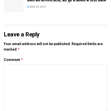
सफल भेल भागीरथी प्रयास, आठ जून स मिथिला मे उतरत विमान
MAY 24, 2015
Tags:
नीतीश
बिहार
विधायक न‍िधि
Leave a Reply
Your email address will not be published.
Required fields are
*
marked
*
Comment