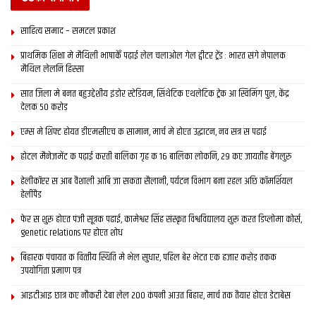
साहित्य समाद – समटल प्रकाश
प्राथमिक शि‍क्षा मे मैथि‍ली भाषाकेँ पढ़ाई लेल चलाओल गेल ट्वीटर ट्रेंड : भारत संगे नेपालक
मैथिल लेलनि हिस्सा
सात जिला मे बनत बहुउद्देशीय इंडोर स्‍टेडि‍यम, सिंथेटिक एथलेटिक ट्रेक आ स्विमिंग पुल, केंद्र
देलक 50 करोड़
एम्स मे शिफ्ट होयत डीएमसीएच क सामान, मार्च मे होएत उद्घाटन, नव सत्र स पढाई
होटल मैनेजमेंट क पढ़ाई करती बालिका गृह क 16 बालिका लोकनि, 29 कए जायतीह बेंगलुरु
हेलीकॉप्टर स आब वैशाली आबि जा सकता सैलानी, पर्यटन विभाग बना रहल अछि कॉमर्शियल
हेलीपैड
फेर स शुरू होएत पंजी सूत्रक पढाई, कामेश्वर सिंह संस्कृत विश्वविद्यालय शुरू करत डिप्लोमा कोर्स,
genetic relations पर होएत शोध
बिहारक पंचायत क वित्‍तीय स्थिति मे भेल सुधार, पहिल बेर भेटत एक हजार करोड़ तकक
उपयोगिता प्रमाण पत्र
आइटीआइ छात्र कए नौकरी देबा लेल 200 कंपनी आउत बिहार, मार्च तक तैयार होएत डेटाबेस