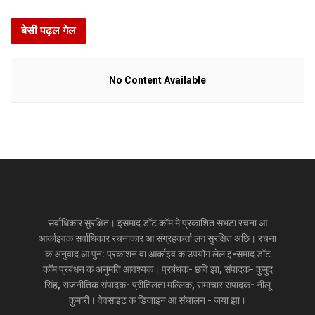
बेसी पढ़ल गेल
No Content Available
सर्वाधिकार सुरक्षित। इसमाद डॉट कॉम मे प्रकाशित सभटा रचना आ
आर्काइवक सर्वाधिकार रचनाकार आ संग्रहकर्त्ता लग सुरक्षित अछि। रचना
क अनुवाद आ पुन: प्रकाशन वा आर्काइव क उपयोग लेल इ-समाद डॉट
कॉम प्रबंधन क अनुमति आवश्यक। प्रबंधक- छवि झा, संपादक- कुमुद
सिंह, राजनीतिक संपादक- प्रीतिलता मल्लिक, समाचार संपादक- नीलू
कुमारी। वेवसाइट क डिजाइन आ संचालन - जया झा।