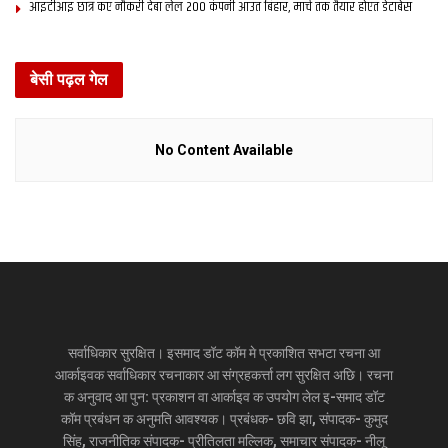
आइटीआइ छात्र कए नौकरी देबा लेल 200 कंपनी आउत बिहार, मार्च तक तैयार होएत डेटाबेस
बेसी पढ़ल गेल
No Content Available
सर्वाधिकार सुरक्षित। इसमाद डॉट कॉम मे प्रकाशित सभटा रचना आ
आर्काइवक सर्वाधिकार रचनाकार आ संग्रहकर्त्ता लग सुरक्षित अछि। रचना
क अनुवाद आ पुन: प्रकाशन वा आर्काइव क उपयोग लेल इ-समाद डॉट
कॉम प्रबंधन क अनुमति आवश्यक। प्रबंधक- छवि झा, संपादक- कुमुद
सिंह, राजनीतिक संपादक- प्रीतिलता मल्लिक, समाचार संपादक- नीलू