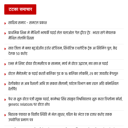
टटका समाचार
साहित्य समाद – समटल प्रकाश
प्राथमिक शि‍क्षा मे मैथि‍ली भाषाकेँ पढ़ाई लेल चलाओल गेल ट्वीटर ट्रेंड : भारत संगे नेपालक
मैथिल लेलनि हिस्सा
सात जिला मे बनत बहुउद्देशीय इंडोर स्‍टेडि‍यम, सिंथेटिक एथलेटिक ट्रेक आ स्विमिंग पुल, केंद्र
देलक 50 करोड़
एम्स मे शिफ्ट होयत डीएमसीएच क सामान, मार्च मे होएत उद्घाटन, नव सत्र स पढाई
होटल मैनेजमेंट क पढ़ाई करती बालिका गृह क 16 बालिका लोकनि, 29 कए जायतीह बेंगलुरु
हेलीकॉप्टर स आब वैशाली आबि जा सकता सैलानी, पर्यटन विभाग बना रहल अछि कॉमर्शियल
हेलीपैड
फेर स शुरू होएत पंजी सूत्रक पढाई, कामेश्वर सिंह संस्कृत विश्वविद्यालय शुरू करत डिप्लोमा कोर्स,
genetic relations पर होएत शोध
बिहारक पंचायत क वित्‍तीय स्थिति मे भेल सुधार, पहिल बेर भेटत एक हजार करोड़ तकक
उपयोगिता प्रमाण पत्र