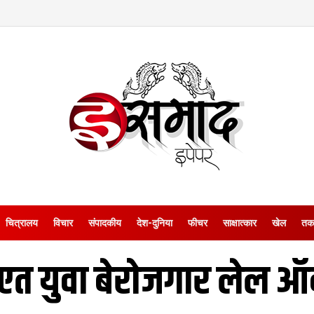
चित्रालय
विचार
संपादकीय
देश-दुनिया
फीचर
साक्षात्‍कार
खेल
तक
होएत युवा बेरोजगार लेल