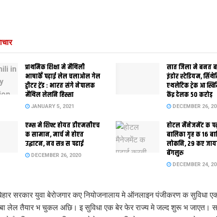
ाचार
प्राथमिक शि‍क्षा मे मैथि‍ली
सात जिला मे बनत बहु
भाषाकेँ पढ़ाई लेल चलाओल गेल
इंडोर स्‍टेडि‍यम, सिंथ
ट्वीटर ट्रेंड : भारत संगे नेपालक
एथलेटिक ट्रेक आ स्विम
मैथिल लेलनि हिस्सा
केंद्र देलक 50 करोड़
JANUARY 5, 2021
DECEMBER 26, 20
एम्स मे शिफ्ट होयत डीएमसीएच
होटल मैनेजमेंट क प
क सामान, मार्च मे होएत
बालिका गृह क 16 ब
उद्घाटन, नव सत्र स पढाई
लोकनि, 29 कए जाय
बेंगलुरु
DECEMBER 26, 2020
DECEMBER 24, 20
हार सरकार युवा बेरोजगार कए नियोजनालाय मे ऑनलाइन पंजीकरण क सुविधा एक 
रेबा लेल तैयार भ चुकल अछि। इ सुविधा एक बेर फेर राज्य मे जल्द शुरू भ जाएत।