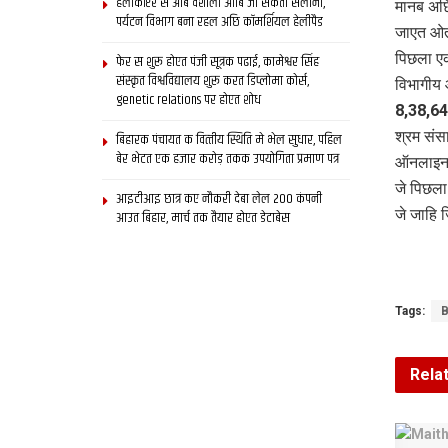
हेलीकॉप्टर स आब वैशाली आबि जा सकता सैलानी,
मानब अछि
पर्यटन विभाग बना रहल अछि कॉमर्शियल हेलीपैड
जाएत ओतह
पिछला एक
फेर स शुरू होएत पंजी सूत्रक पढाई, कामेश्वर सिंह
संस्कृत विश्वविद्यालय शुरू करत डिप्लोमा कोर्स,
विभागीय 
genetic relations पर होएत शोध
8,38,649
श्रम संसा
बिहारक पंचायत क वित्‍तीय स्थिति मे भेल सुधार, पहिल
बेर भेटत एक हजार करोड़ तकक उपयोगिता प्रमाण पत्र
ऑनलाइन स
जे पिछला
आइटीआइ छात्र कए नौकरी देबा लेल 200 कंपनी
जे जाहि
आउत बिहार, मार्च तक तैयार होएत डेटाबेस
Tags:
B
Rela