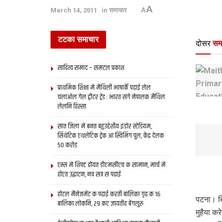
A
March 14, 2011
in
समाचार
A
टटका समाचार
दोसर
सम
साहित्य समाद – समटल प्रकाश
प्राथमिक शि‍क्षा मे मैथि‍ली भाषाकेँ पढ़ाई लेल
चलाओल गेल ट्वीटर ट्रेंड : भारत संगे नेपालक मैथिल
लेलनि हिस्सा
सात जिला मे बनत बहुउद्देशीय इंडोर स्‍टेडि‍यम,
सिंथेटिक एथलेटिक ट्रेक आ स्विमिंग पुल, केंद्र देलक
50 करोड़
एम्स मे शिफ्ट होयत डीएमसीएच क सामान, मार्च मे
होएत उद्घाटन, नव सत्र स पढाई
होटल मैनेजमेंट क पढ़ाई करती बालिका गृह क 16
पटना। बि
बालिका लोकनि, 29 कए जायतीह बेंगलुरु
मुहैया क