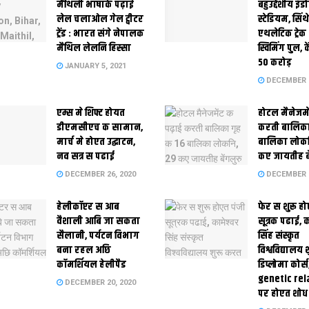
मैथि‍ली भाषाकेँ पढ़ाई
बहुउद्देशीय इंड
लेल चलाओल गेल ट्वीटर
स्‍टेडि‍यम, सिं
ट्रेंड : भारत संगे नेपालक
एथलेटिक ट्रे
मैथिल लेलनि हिस्सा
स्विमिंग पुल, क
50 करोड़
JANUARY 5, 2021
DECEMBER 2
एम्स मे शिफ्ट होयत
होटल मैनेजमे
डीएमसीएच क सामान,
करती बालिका
मार्च मे होएत उद्घाटन,
बालिका लोकन
नव सत्र स पढाई
कए जायतीह बे
DECEMBER 26, 2020
DECEMBER 2
हेलीकॉप्टर स आब
फेर स शुरू हो
वैशाली आबि जा सकता
सूत्रक पढाई, क
सैलानी, पर्यटन विभाग
सिंह संस्कृत
बना रहल अछि
विश्वविद्यालय
कॉमर्शियल हेलीपैड
डिप्लोमा कोर्स
genetic rel
DECEMBER 20, 2020
पर होएत शोध