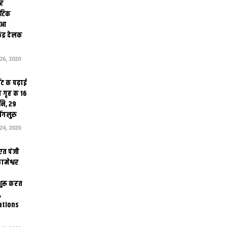
ोर
थेटिक
क आ
ेंद्र देलक
6, 2020
ंट क पढ़ाई
 गृह क 16
ि, 29
ंगलुरु
4, 2020
एत पंजी
ामेश्वर
 शुरू करत
,
ations