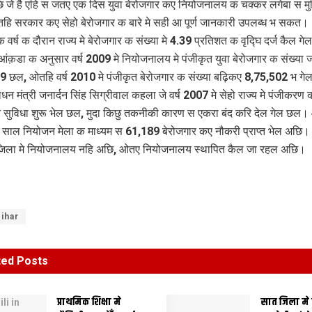
 जे है एहि स जतए एक दिस युवा बेरोजगार कए नियोजनालय क चक्कर लगेबा स मुक
ि सरकार कए सेहो बेरोजगार क बारे मे सही आ पूर्ण जानकारी उपलब्ध भ सकत।
 वर्ष क दौरान राज्य मे बेरोजगार क संख्या मे 4.39 प्रतिशत क वृद्घि दर्ज कैल ग
आंक़डा क अनुसार वर्ष 2009 मे नियोजनालय मे पंजीकृत युवा बेरोजगार क संख्या 
 छल, ओतहि वर्ष 2010 मे पंजीकृत बेरोजगार क संख्या बढ़िकए 8,75,502 भ ग
धन मंत्री जनार्दन सिंह सिग्रीवाल कहला जे वर्ष 2007 मे सेहो राज्य मे पंजीकरण 
ुविधा शुरू भेल छल, मुदा किछु तकनीकी कारण स एकरा बंद करि देल गेल छल।
 साल नियोजन मेला क माध्यम स 61,189 बेरोजगार कए नौकरी प्राप्त भेल अछ
 जिला मे नियोजनालय नहि अछि, ओतए नियोजनालय स्थापित कैल जा रहल अछि।
ihar
ted
Posts
प्राथमिक शि‍क्षा मे
सात जिला मे