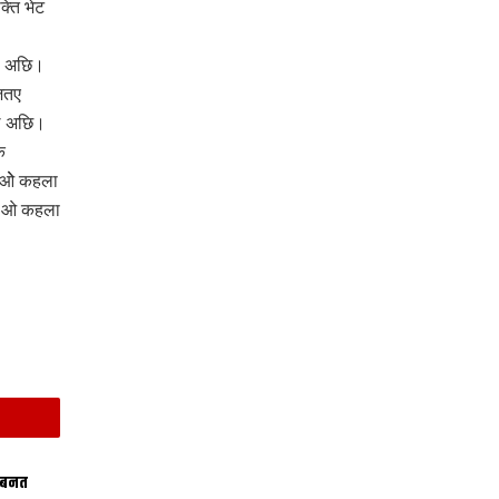
्ति भेट
ेल अछि।
जतए
ेल अछि।
क
 ओे कहला
ि। ओ कहला
 बनत