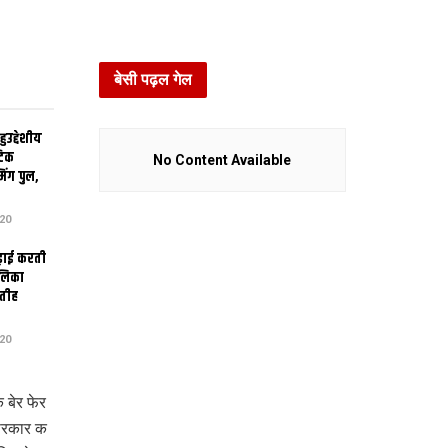
बेसी पढ़ल गेल
उद्देशीय
ेटिक
No Content Available
िंग पुल,
20
ढ़ाई करती
ालिका
तीह
20
बेर फेर
 सरकार क