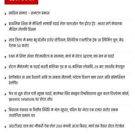
साहित्य समाद – समटल प्रकाश
प्राथमिक शि‍क्षा मे मैथि‍ली भाषाकेँ पढ़ाई लेल चलाओल गेल ट्वीटर ट्रेंड : भारत संगे नेपालक
मैथिल लेलनि हिस्सा
सात जिला मे बनत बहुउद्देशीय इंडोर स्‍टेडि‍यम, सिंथेटिक एथलेटिक ट्रेक आ स्विमिंग पुल, केंद्र
देलक 50 करोड़
एम्स मे शिफ्ट होयत डीएमसीएच क सामान, मार्च मे होएत उद्घाटन, नव सत्र स पढाई
होटल मैनेजमेंट क पढ़ाई करती बालिका गृह क 16 बालिका लोकनि, 29 कए जायतीह बेंगलुरु
हेलीकॉप्टर स आब वैशाली आबि जा सकता सैलानी, पर्यटन विभाग बना रहल अछि कॉमर्शियल
हेलीपैड
फेर स शुरू होएत पंजी सूत्रक पढाई, कामेश्वर सिंह संस्कृत विश्वविद्यालय शुरू करत डिप्लोमा कोर्स,
genetic relations पर होएत शोध
बिहारक पंचायत क वित्‍तीय स्थिति मे भेल सुधार, पहिल बेर भेटत एक हजार करोड़ तकक
उपयोगिता प्रमाण पत्र
आइटीआइ छात्र कए नौकरी देबा लेल 200 कंपनी आउत बिहार, मार्च तक तैयार होएत डेटाबेस