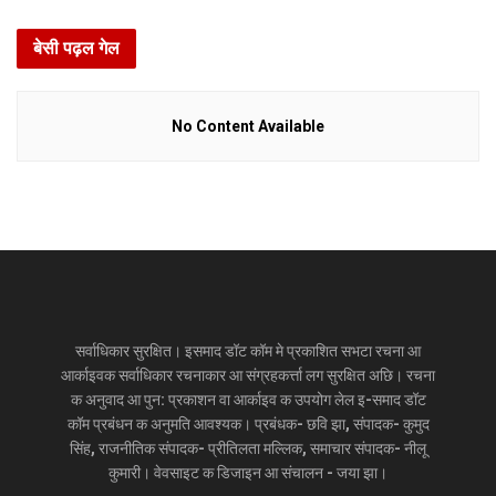
बेसी पढ़ल गेल
No Content Available
सर्वाधिकार सुरक्षित। इसमाद डॉट कॉम मे प्रकाशित सभटा रचना आ
आर्काइवक सर्वाधिकार रचनाकार आ संग्रहकर्त्ता लग सुरक्षित अछि। रचना
क अनुवाद आ पुन: प्रकाशन वा आर्काइव क उपयोग लेल इ-समाद डॉट
कॉम प्रबंधन क अनुमति आवश्यक। प्रबंधक- छवि झा, संपादक- कुमुद
सिंह, राजनीतिक संपादक- प्रीतिलता मल्लिक, समाचार संपादक- नीलू
कुमारी। वेवसाइट क डिजाइन आ संचालन - जया झा।