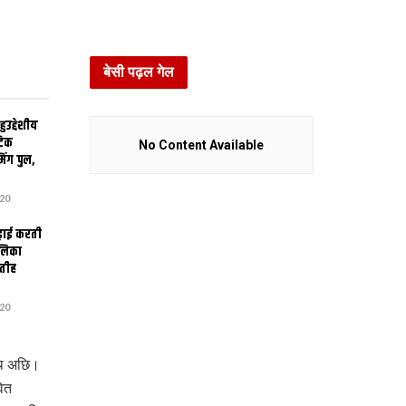
बेसी पढ़ल गेल
उद्देशीय
ेटिक
No Content Available
िंग पुल,
20
ढ़ाई करती
ालिका
तीह
20
थि अछि।
वित