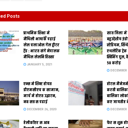
ted
Posts
प्राथमिक शि‍क्षा मे
सात जिला मे
मैथि‍ली भाषाकेँ पढ़ाई
बहुउद्देशीय इंड
लेल चलाओल गेल ट्वीटर
स्‍टेडि‍यम, सिं
ट्रेंड : भारत संगे नेपालक
एथलेटिक ट्रे
मैथिल लेलनि हिस्सा
स्विमिंग पुल, क
50 करोड़
JANUARY 5, 2021
DECEMBER 2
एम्स मे शिफ्ट होयत
होटल मैनेजमे
डीएमसीएच क सामान,
करती बालिका
मार्च मे होएत उद्घाटन,
बालिका लोकन
नव सत्र स पढाई
कए जायतीह बे
DECEMBER 26, 2020
DECEMBER 2
हेलीकॉप्टर स आब
फेर स शुरू हो