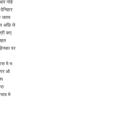
 आर नहि
 देनिहार
िस जतय
ल अछि जे
त्री कए
तहत
 हिनका पर
ास मे भ
 पर ओ
गप
रा
भाव मे