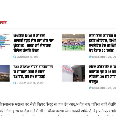
ाचार
प्राथमिक शि‍क्षा मे मैथि‍ली
सात जिला मे बनत बहु
भाषाकेँ पढ़ाई लेल चलाओल गेल
इंडोर स्‍टेडि‍यम, सिंथ
ट्वीटर ट्रेंड : भारत संगे नेपालक
एथलेटिक ट्रेक आ स्विम
मैथिल लेलनि हिस्सा
केंद्र देलक 50 करोड़
JANUARY 5, 2021
DECEMBER 26, 20
एम्स मे शिफ्ट होयत डीएमसीएच
होटल मैनेजमेंट क प
क सामान, मार्च मे होएत
बालिका गृह क 16 ब
उद्घाटन, नव सत्र स पढाई
लोकनि, 29 कए जाय
बेंगलुरु
DECEMBER 26, 2020
DECEMBER 24, 20
ोकपालक मसला पर सेहो बिहार केंद्र स एक डेग आगू भ देश कए चकित करि देल
ारी लेल इ समाद देश भरि मे सीना चौडा करबा लेल काफी अछि जे बिहार मे प्रस्‍ता