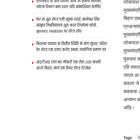
हेलीकॉप्टर स आब वैशाली आबि जा सकता सैलानी,
लोकपाल ब
पर्यटन विभाग बना रहल अछि कॉमर्शियल हेलीपैड
मुख्‍यमंत
बिहार एक
फेर स शुरू होएत पंजी सूत्रक पढाई, कामेश्वर सिंह
संस्कृत विश्वविद्यालय शुरू करत डिप्लोमा कोर्स,
प्रधानमं
genetic relations पर होएत शोध
मुख्यमंत्
लोकपाल क
बिहारक पंचायत क वित्‍तीय स्थिति मे भेल सुधार, पहिल
बेर भेटत एक हजार करोड़ तकक उपयोगिता प्रमाण पत्र
मुख्यमंत्
मुकदमा त
आइटीआइ छात्र कए नौकरी देबा लेल 200 कंपनी
एहि मसला
आउत बिहार, मार्च तक तैयार होएत डेटाबेस
जाएत आ 
कहला जे
कहबाक अ
अनशन करब
अछि।
Tags:
न