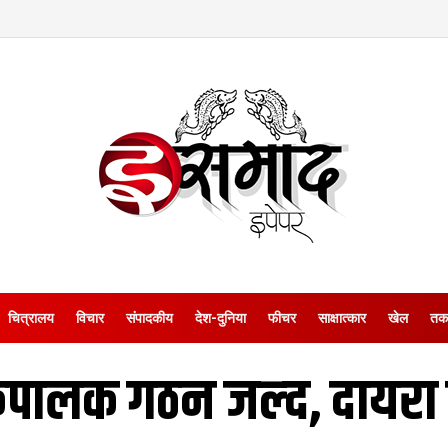
चित्रालय
विचार
संपादकीय
देश-दुनिया
फीचर
साक्षात्‍कार
खेल
तक
कपालक गठन जल्‍द, दायरा 