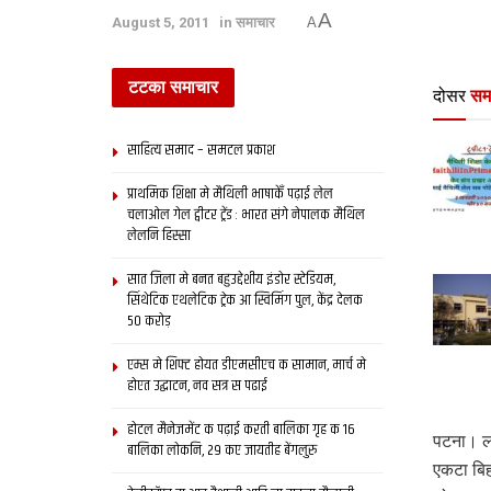
A
August 5, 2011
in
समाचार
A
टटका समाचार
दोसर
सम
साहित्य समाद – समटल प्रकाश
प्राथमिक शि‍क्षा मे मैथि‍ली भाषाकेँ पढ़ाई लेल
चलाओल गेल ट्वीटर ट्रेंड : भारत संगे नेपालक मैथिल
लेलनि हिस्सा
सात जिला मे बनत बहुउद्देशीय इंडोर स्‍टेडि‍यम,
सिंथेटिक एथलेटिक ट्रेक आ स्विमिंग पुल, केंद्र देलक
50 करोड़
एम्स मे शिफ्ट होयत डीएमसीएच क सामान, मार्च मे
होएत उद्घाटन, नव सत्र स पढाई
होटल मैनेजमेंट क पढ़ाई करती बालिका गृह क 16
पटना। ल
बालिका लोकनि, 29 कए जायतीह बेंगलुरु
एकटा बिह