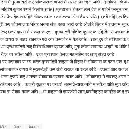
िल मे मुख्यमंत्री कए लोकपालक दायरा मे राखल जा रहल अछि। इ घोषणा कियो
्री नीतीश कुमार अपने केलथि अछि। भ्रष्‍टाचार रोकबा लेल देश स पहिने कानून बना
 बेर फेर देश स पहिने लोकपाल क गठन करबा लेल तैयार अछि। एतबे नहि एक द
त्री कए लोकपालक भीतर अनबा लेल बहस जारी अछि ओतहि बिहार मे इ तय भ चुक
री कए एकर दायरा मे राखल जाएत। मुख्‍यमंत्री नीतीश कुमार क एहि डेग स प्रधानमं
 दायरा स बाहर रखबाक पक्ष आर कमजोर भ गेल अछि। ज्ञात हुए जे संविधान क 
री आ प्रधानमंत्री कए विशेषाधिकार प्राप्त अछि, मुदा कोनो सामान्य आदमी क भांति
 कैल जा सकैत अछि। एहन प्रावधान केवल महामहिम पर लागू होइत अछि।
 पर पत्रकार स गप करैत मुख्‍यमंत्री कहला जे बिहार मे लोकपाल क गठन एक-दू म
लोकपालक दायरा मे मुख्‍यमंत्री कए सेहो राखल जा रहल अछि। एकटा आर सवाल
 अन्ना हजारे कए अनशन रोकबाक प्रयास गलत अछि। लोकतंत्र मे सबकए अपन 
धिकार अछि। ककरो सुझाव पर ककरो सहमति-असहमति भ सकैत अछि मुदा ओक
ा स रोकब गलत अछि। ओ कहला जे इमरजेंसी लागू करनिहाहर कांग्रेस क इ स्व
ीतीश
बिहार
लोकपाल