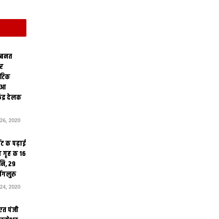
 बनत
ोर
थेटिक
क आ
ेंद्र देलक
6, 2020
ंट क पढ़ाई
 गृह क 16
ि, 29
ंगलुरु
4, 2020
एत पंजी