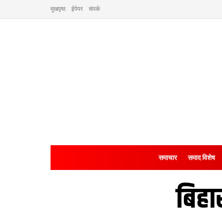
मुखपृष्ठ
ईपेपर
संपर्क
समाचार
समाद विशेष
बिहा