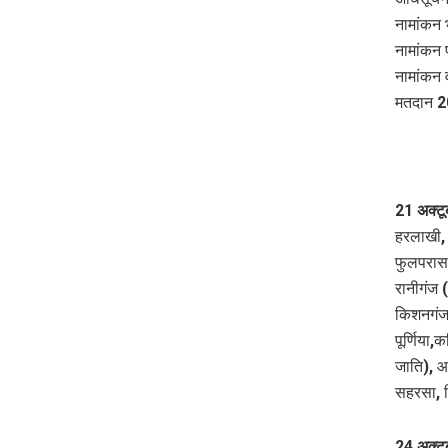
नामांकन 
नामांकन 
नामांकन 
मतदान 2
21 अक्ट
हरलाखी, 
फुलपरास,
रानीगंज 
किशनगंज,
पूर्णिया
जाति), आ
सहरसा, स
24 अक्टू