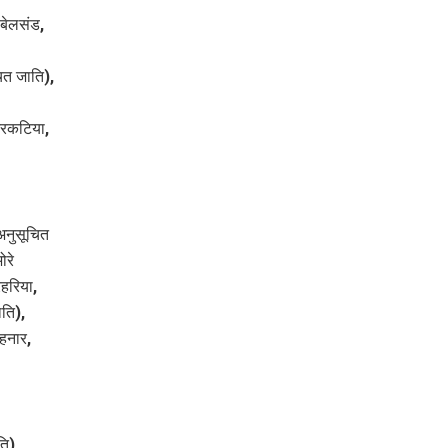
 बेलसंड,
ित जाति),
नरकटिया,
अनुसूचित
ोरे
रहरिया,
ाति),
हनार,
ति),