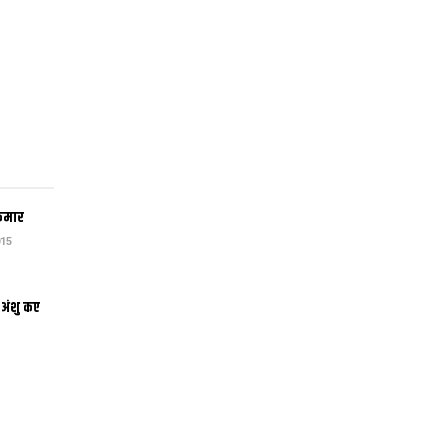
कुमार
15
 अंशु कए