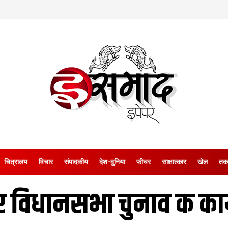
चित्रालय
विचार
संपादकीय
देश-दुनिया
फीचर
साक्षात्‍कार
खेल
तक
र विधानसभा चुनाव क कार्