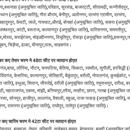
गा,बथनाहा (अनुसूचित जाति),परिहार, सुरसंड, बाजपट्टी, सीतामढी, रून्नीसैदपुर,
स्थान (अनुसूचित जाति), गौरा बौराम, बेनीपुर, अलीनगर, दरभंगा ग्रामीण, दरभंगा,
बहादुरपुर, केवटी, जाले, गायघाट,औराई, बोचहां (अनुसूचित जाति), सकरा (अनुसूच
ुजफ्फरपुर, कांटी, बरूराज, कल्याणपुर (अनुसूचित जाति), वारिसनगर, समस्तीपुर,
र,मोरवा, सराईरंजन, मोइउद्दीननगर, विभूतिपुर, रोसड़ा (अनुसूचित जाति),हसनपुर,
धुबन, चिड़ैया, ढाका, मीनापुर,पारू, साहबगंज।
बर कए तेसर चरण मे 48टा सीट पर मतदान होएत
ंज,बाघा, लौरिया, नौटन, चनपटिया, बेतिया, सिकटा, रक्सौल, सुगौली, हरसिद्धी (
विंदगंज, केसरिया, कल्याणपुर, मोतिहारी, बैकुंठपुर, बरौली, गोपालगंज, कुचईकोट, भ
त जाति), हथुआ, सिवान, जीरादेई, दरौली (अनुसूचित जाति), रघुनाथपुर, दरौंधा, ब
ठी, महाराजगंज, एकमा, मांझी, बनियापुर,तरैया, मरहौरा, छपरा, गरखा (अनुसूचित ज
रसा, सोनपुर, हाजीपुर, लालगंज, वैशाली, महुआ, राजा पाकड़ (अनुसूचित जाति), म
नगर, रामनगर (अनुसूचित जाति), राघोपुर, पातेपुर (अनुसूचित जाति)।
 कए चारिम चरण मे 42टा सीट पर मतदान होएत
रियारपुर, बछवाड़ा, तेघरा, मतिहनी, साहेबपुर कमल, बेगूसराय, बखरी (अनुसूचित जा