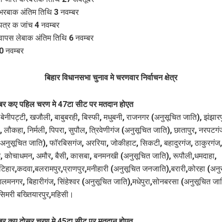
भरबाक अंतिम तिथि 3 नवम्बर
पत्र क जांच 4 नवम्बर
वापस लेबाक अंतिम तिथि 6 नवम्बर
0 नवम्बर
बिहार विधानसभा चुनाव मे चरणवार निर्वाचन क्षेत्र
ूबर कए पहिल चरण मे 47टा सीट पर मतदान होएत
बेनीपट्टी, खजौली, बाबुबरही, बिस्फी, मधुबनी, राजनगर (अनुसूचित जाति), झंझारप
 लौकहा, निर्मली, पिपरा, सुपौल, त्रिवेणीगंज (अनुसूचित जाति), छातापुर, नरपटगं
(अनुसूचित जाति), फॉरबिसगंज, अररिया, जोकीहाट, सिकटी, बहादुरगंज, ठाकुरगंज,
 कोचाधमन, अमौर, बैसी, कासबा, बनमनखी (अनुसूचित जाति), रूपौली,धमदाहा,
,कटिहार,कदवा,बलरामपुर,प्राणपुर,मनीहारी (अनुसूचित जनजाति),बरारी,कोरहा (अनु
लमनगर, बिहारीगंज, सिंहेश्वर (अनुसूचित जाति),मधेपुरा,सोनबरसा (अनुसूचित जात
िमरी बख्तियारपुर,महिसी।
बर कए दोसर चरण मे 45टा सीट पर मतदान होएत