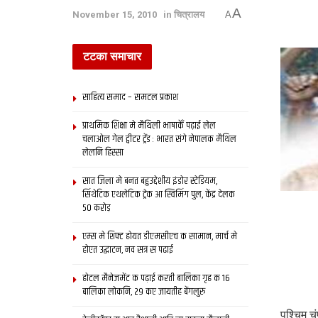
A
November 15, 2010
in
चित्रालय
A
टटका समाचार
साहित्य समाद – समटल प्रकाश
प्राथमिक शि‍क्षा मे मैथि‍ली भाषाकेँ पढ़ाई लेल
चलाओल गेल ट्वीटर ट्रेंड : भारत संगे नेपालक मैथिल
लेलनि हिस्सा
सात जिला मे बनत बहुउद्देशीय इंडोर स्‍टेडि‍यम,
सिंथेटिक एथलेटिक ट्रेक आ स्विमिंग पुल, केंद्र देलक
50 करोड़
एम्स मे शिफ्ट होयत डीएमसीएच क सामान, मार्च मे
होएत उद्घाटन, नव सत्र स पढाई
होटल मैनेजमेंट क पढ़ाई करती बालिका गृह क 16
बालिका लोकनि, 29 कए जायतीह बेंगलुरु
पश्चिम चंप