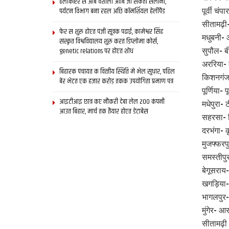
हेलीकॉप्टर स आब वैशाली आबि जा सकता सैलानी,
पर्यटन विभाग बना रहल अछि कॉमर्शियल हेलीपैड
पूर्वी चं
सीतामढ़ी
फेर स शुरू होएत पंजी सूत्रक पढाई, कामेश्वर सिंह
मधुबनी- 
संस्कृत विश्वविद्यालय शुरू करत डिप्लोमा कोर्स,
genetic relations पर होएत शोध
सुपौल- 
अररिया- 
बिहारक पंचायत क वित्‍तीय स्थिति मे भेल सुधार, पहिल
किशनगंज-
बेर भेटत एक हजार करोड़ तकक उपयोगिता प्रमाण पत्र
पूर्णिया- प
आइटीआइ छात्र कए नौकरी देबा लेल 200 कंपनी
मधेपुरा- 
आउत बिहार, मार्च तक तैयार होएत डेटाबेस
सहरसा- 
दरभंगा- 
मुजफ्फरप
समस्तीपु
बेगूसराय
खगड़िया- 
भागलपुर-
मुंगेर- आ
सीतामढ़ी