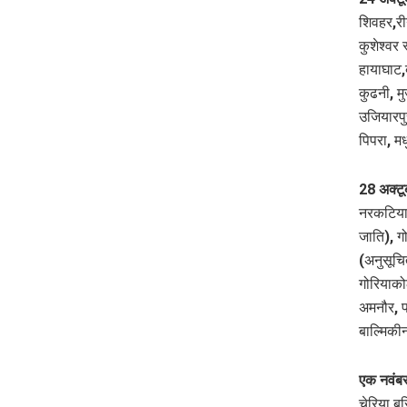
शिवहर,री
कुशेश्वर 
हायाघाट,
कुढनी, म
उजियारपु
पिपरा, म
28 अक्टू
नरकटियाग
जाति), गो
(अनुसूचि
गोरियाको
अमनौर, प
बाल्मिकी
एक नवंबर
चेरिया ब