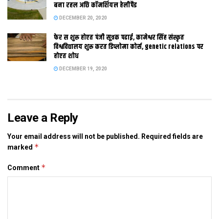
टूर ऑपरेटर कपिलवस्तु आ कुशीनगर सहित कई स्थल क भ्रमण करि
बना रहल अछि कॉमर्शियल हेलीपैड
चुकलाह अछि। शनिदिन टूर ऑपरेटर राजभवन आ शहीद स्मारक क
DECEMBER 20, 2020
अवलोकन केलथि। जगह-जगह लागल महापुरुष क प्रतिमा कए कैमरा मे कैद
फेर स शुरू होएत पंजी सूत्रक पढाई, कामेश्वर सिंह संस्कृत
केलथि। टूर ऑपरेटर पटना म्यूजियम सेहो गेलाह।
विश्वविद्यालय शुरू करत डिप्लोमा कोर्स, genetic relations पर
होएत शोध
DECEMBER 19, 2020
Tags:
bihar tourism development corporation
Leave a Reply
Your email address will not be published.
Required fields are
*
marked
*
Comment