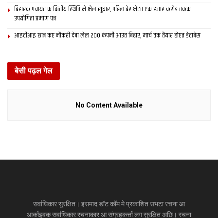
बिहारक पंचायत क वित्‍तीय स्थिति मे भेल सुधार, पहिल बेर भेटत एक हजार करोड़ तकक
उपयोगिता प्रमाण पत्र
आइटीआइ छात्र कए नौकरी देबा लेल 200 कंपनी आउत बिहार, मार्च तक तैयार होएत डेटाबेस
बेसी पढ़ल गेल
No Content Available
सर्वाधिकार सुरक्षित। इसमाद डॉट कॉम मे प्रकाशित सभटा रचना आ
आर्काइवक सर्वाधिकार रचनाकार आ संग्रहकर्त्ता लग सुरक्षित अछि। रचना