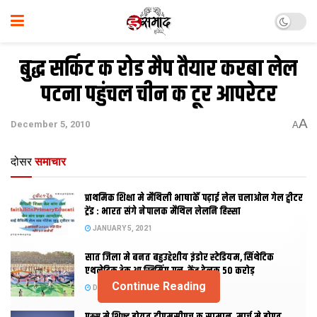
बुद्ध सर्किट क रोड मैप तैयार करबा लेल
पटना पहुंचल चीन क टूर आपरेटर
A
December 5, 2010
A
दोसर
समाचार
प्राथमिक शि‍क्षा मे मैथि‍ली भाषाकेँ पढ़ाई लेल चलाओल गेल ट्वीटर
ट्रेंड : भारत संगे नेपालक मैथिल लेलनि हिस्सा
JANUARY 5, 2021
सात जिला मे बनत बहुउद्देशीय इंडोर स्‍टेडि‍यम, सिंथेटिक
एथलेटिक ट्रेक आ स्विमिंग पुल, केंद्र देलक 50 करोड़
Continue Reading
DECEMBER 26, 2020