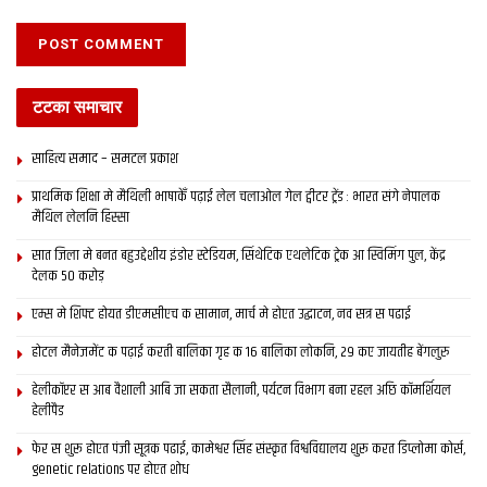
टटका समाचार
साहित्य समाद – समटल प्रकाश
प्राथमिक शि‍क्षा मे मैथि‍ली भाषाकेँ पढ़ाई लेल चलाओल गेल ट्वीटर ट्रेंड : भारत संगे नेपालक
मैथिल लेलनि हिस्सा
सात जिला मे बनत बहुउद्देशीय इंडोर स्‍टेडि‍यम, सिंथेटिक एथलेटिक ट्रेक आ स्विमिंग पुल, केंद्र
देलक 50 करोड़
एम्स मे शिफ्ट होयत डीएमसीएच क सामान, मार्च मे होएत उद्घाटन, नव सत्र स पढाई
होटल मैनेजमेंट क पढ़ाई करती बालिका गृह क 16 बालिका लोकनि, 29 कए जायतीह बेंगलुरु
हेलीकॉप्टर स आब वैशाली आबि जा सकता सैलानी, पर्यटन विभाग बना रहल अछि कॉमर्शियल
हेलीपैड
फेर स शुरू होएत पंजी सूत्रक पढाई, कामेश्वर सिंह संस्कृत विश्वविद्यालय शुरू करत डिप्लोमा कोर्स,
genetic relations पर होएत शोध