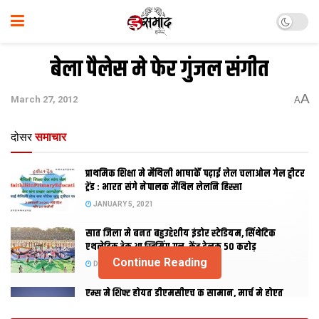
बेला पैलेस मे फेर गुंजल संगीत
A
March 27, 2012
A
दोसर
समाचार
प्राथमिक शि‍क्षा मे मैथि‍ली भाषाकेँ पढ़ाई लेल चलाओल गेल ट्वीटर
ट्रेंड : भारत संगे नेपालक मैथिल लेलनि हिस्सा
JANUARY 5, 2021
सात जिला मे बनत बहुउद्देशीय इंडोर स्‍टेडि‍यम, सिंथेटिक
एथलेटिक ट्रेक आ स्विमिंग पुल, केंद्र देलक 50 करोड़
Continue Reading
DECEMBER 26, 2020
एम्स मे शिफ्ट होयत डीएमसीएच क सामान, मार्च मे होएत
उद्घाटन, नव सत्र स पढाई