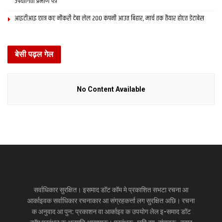
उपयोगिता प्रमाण पत्र
आइटीआइ छात्र कए नौकरी देबा लेल 200 कंपनी आउत बिहार, मार्च तक तैयार होएत डेटाबेस
बेसी पढ़ल गेल
No Content Available
सर्वाधिकार सुरक्षित। इसमाद डॉट कॉम मे प्रकाशित सभटा रचना आ
आर्काइवक सर्वाधिकार रचनाकार आ संग्रहकर्त्ता लग सुरक्षित अछि। रचना
क अनुवाद आ पुन: प्रकाशन वा आर्काइव क उपयोग लेल इ-समाद डॉट