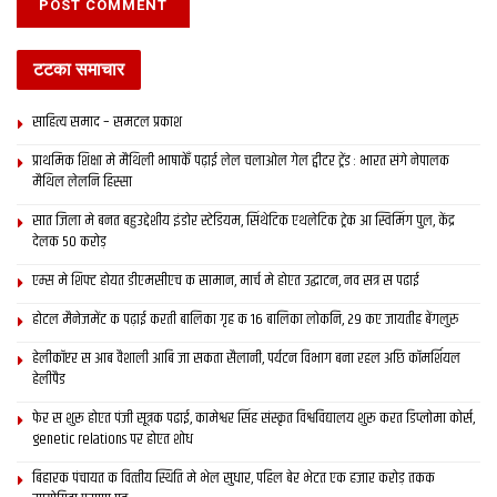
टटका समाचार
साहित्य समाद – समटल प्रकाश
प्राथमिक शि‍क्षा मे मैथि‍ली भाषाकेँ पढ़ाई लेल चलाओल गेल ट्वीटर ट्रेंड : भारत संगे नेपालक
मैथिल लेलनि हिस्सा
सात जिला मे बनत बहुउद्देशीय इंडोर स्‍टेडि‍यम, सिंथेटिक एथलेटिक ट्रेक आ स्विमिंग पुल, केंद्र
देलक 50 करोड़
एम्स मे शिफ्ट होयत डीएमसीएच क सामान, मार्च मे होएत उद्घाटन, नव सत्र स पढाई
होटल मैनेजमेंट क पढ़ाई करती बालिका गृह क 16 बालिका लोकनि, 29 कए जायतीह बेंगलुरु
हेलीकॉप्टर स आब वैशाली आबि जा सकता सैलानी, पर्यटन विभाग बना रहल अछि कॉमर्शियल
हेलीपैड
फेर स शुरू होएत पंजी सूत्रक पढाई, कामेश्वर सिंह संस्कृत विश्वविद्यालय शुरू करत डिप्लोमा कोर्स,
genetic relations पर होएत शोध
बिहारक पंचायत क वित्‍तीय स्थिति मे भेल सुधार, पहिल बेर भेटत एक हजार करोड़ तकक