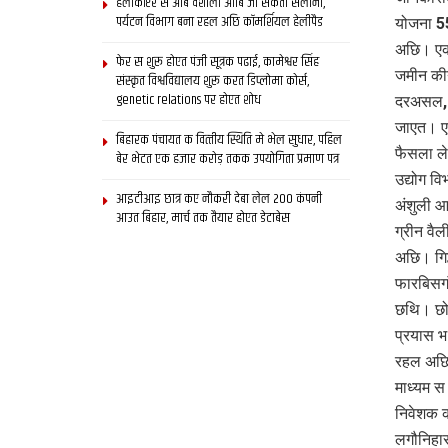
हेलीकॉप्टर स आब वैशाली आबि जा सकता सैलानी,
पर्यटन विभाग बना रहल अछि कॉमर्शियल हेलीपैड
योजना 55
अछि। एकर
फेर स शुरू होएत पंजी सूत्रक पढाई, कामेश्वर सिंह
जमीन की
संस्कृत विश्वविद्यालय शुरू करत डिप्लोमा कोर्स,
genetic relations पर होएत शोध
दरअसल, क
जाएत। एक
बिहारक पंचायत क वित्‍तीय स्थिति मे भेल सुधार, पहिल
फैसला 
बेर भेटत एक हजार करोड़ तकक उपयोगिता प्रमाण पत्र
उद्योग व
आइटीआइ छात्र कए नौकरी देबा लेल 200 कंपनी
अंशुली आ
आउत बिहार, मार्च तक तैयार होएत डेटाबेस
ग्रीन वै
अछि। गिद
फारबिसगं
छथि। छोट
प्रयास भ
रहल अछि।
माध्यम स
निवेशक क
लगौनिहा