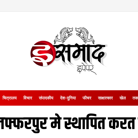
चित्रालय
विचार
संपादकीय
देश-दुनिया
फीचर
साक्षात्‍कार
खेल
तक
जफ्फरपुर मे स्थापित करत ए