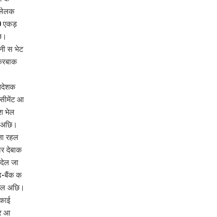
 लेलक
0 एकड़
ि।
नी स भेट
 करबाक
निदेशक
 सीमेंट आ
श भेल
ल अछि।
ना रहल
ार देबाक
देल जा
-बैंक क
गेल अछि।
इकाई
ओर आ