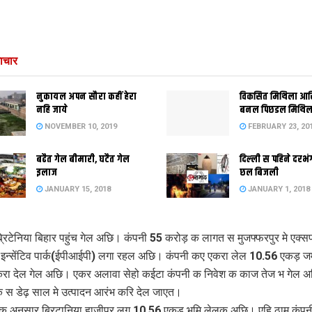
ाचार
नुकायल अपन सौरा कहीं हेरा
विकसित मिथिला आ
नहि जाये
बनल पिछडल मिथिल
NOVEMBER 10, 2019
FEBRUARY 23, 20
बढैत गेल बीमारी, घटैत गेल
दिल्‍ली स पहिने दर
इलाज
छल बिजली
JANUARY 15, 2018
JANUARY 1, 2018
रिटेनिया बिहार पहुंच गेल अछि। कंपनी 55 करोड़ क लागत स मुजफ्फरपुर मे एक्सपो
 इन्सेंटिव पार्क(ईपीआईपी) लगा रहल अछि। कंपनी कए एकरा लेल 10.56 एकड़ ज
रा देल गेल अछि। एकर अलावा सेहो कईटा कंपनी क निवेश क काज तेज भ गेल अ
 स डेढ़ साल मे उत्पादन आरंभ करि देल जाएत।
 अनुसार ब्रिटानिया हाजीपुर लग 10.56 एकड़ भूमि लेलक अछि। एहि ठाम कंपन