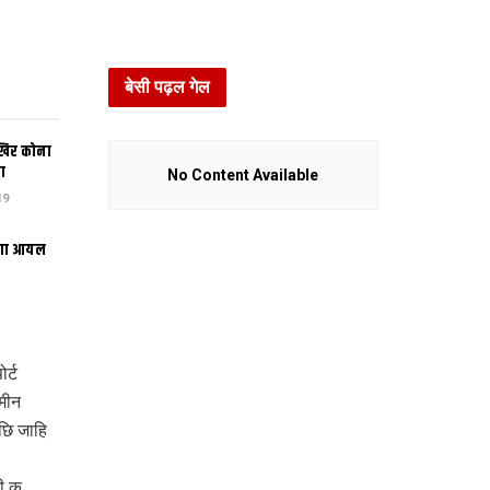
बेसी पढ़ल गेल
खिर कोना
ा
No Content Available
19
भंगा आयल
र्ट
मीन
छि जाहि
ी क