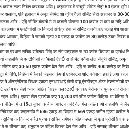
 करोड़ टका निवेश करबाक अछि। कहलगांव मे सेंचुरी सीमेंट सेहो 50 एकड़ भूमि
 अलावा, एहि इलाका मे अमृत सीमेंट आ ग्रीन वैली सीमेंट सेहो सरकार स 30-3
नलक अछि। एहि सीमेंट कंपनी मे स ककरो योजना 100 करोड़ स कम क नहि अछ
हलगांव मे एनटीपीसी क बिजली संयंत्र हेबा स सीमेंट कंपनी कए फ्लाई ऐश आसा
र अलावा, बिहिया मे रामको ग्रुप 20 एकड़ क जमीन पर 80 करोड़ टका निवेश
लेलक अछि।
िभाग क प्रधान सचिव रामेश्वर सिंह क संग पत्रकार स गप करैत बियाडा क प्रबंध 
र्या कहलथि जे एनटीपीसी क ‘फ्लाई ऐशÓ स सीमेंट बनेबा लेल सेंचुरी सीमेंट, अमृत
ली सीमेंट कए 30-50 एकड़ जमीन देल गेल अछि। एहि स करीब 400 करोड़ क निवे
्धा मे निधि, बिहिया मे रैमको जइसन कंपनी एस्बेस्टस शीट बनेबाक इकाई लगा रह
ज मे ऑस्ट्रेलिया स्थित एकटा एनआरआई मोती बाबू इंस्टीच्यूट ऑफ टेक्नोलोजी ब
े उद्योग पर सेहो ध्यान अछि। ‘राइस क्लस्टरÓ बनाकए बेरोजगार युवक कए रोजग
 रहल अछि। एकरा लेल प्रत्येक कए 10,200 वर्ग फीट जमीन बिहिया आ बेतिया मे 
 बेतिया मे त 15टा युवक क बीच आवंटन करि देल गेल अछि। ओ कहलथि जे लैंड
 निवेशक कए कहलगांव मे 686 एकड़ आ बिहटा मे 669 एकड़ जमीन मुहैया करौल 
 सुविधा क जिक्र करैत प्रधान सचिव रामेश्वर सिंह कहला जे फूड प्रोसेसिंग क 
र मे स तीनटा कए अनुदान क पहिल किस्त देल गेल अछि। एहि सप्ताह तीनटा आ