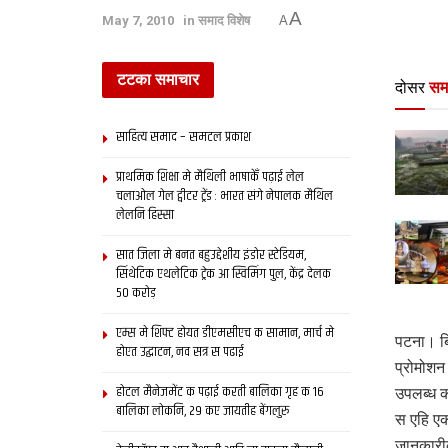
A
May 7, 2010
in
समाद विशेष
A
टटका समाचार
दोसर
सम
साहित्य समाद – समटल प्रकाश
प्राथमिक शि‍क्षा मे मैथि‍ली भाषाकेँ पढ़ाई लेल
चलाओल गेल ट्वीटर ट्रेंड : भारत संगे नेपालक मैथिल
लेलनि हिस्सा
सात जिला मे बनत बहुउद्देशीय इंडोर स्‍टेडि‍यम,
सिंथेटिक एथलेटिक ट्रेक आ स्विमिंग पुल, केंद्र देलक
50 करोड़
एम्स मे शिफ्ट होयत डीएमसीएच क सामान, मार्च मे
पटना। ब्
होएत उद्घाटन, नव सत्र स पढाई
प्रोमोशन
होटल मैनेजमेंट क पढ़ाई करती बालिका गृह क 16
उपलब्ध क
बालिका लोकनि, 29 कए जायतीह बेंगलुरु
स एहि एक
जानकारीक