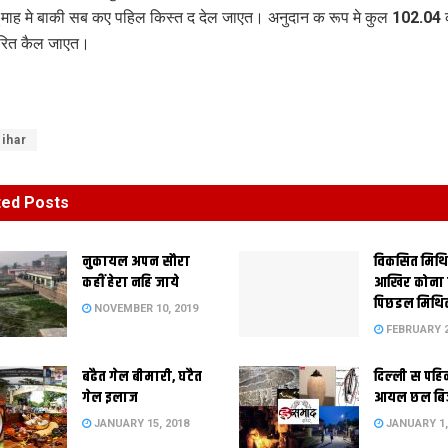
 माह मे बाकी सब कए पहिल किस्त द देल जाएत। अनुदान क रूप मे कुल 102.04 
तरित कैल जाएत।
ihar
ted
Posts
नुकायल अपन सौरा
विकसित मिथ
कहीं हेरा नहि जाये
आखिर कोना
पिछडल मिथि
NOVEMBER 10, 2019
FEBRUARY 2
बढैत गेल बीमारी, घटैत
दिल्‍ली स पहि
गेल इलाज
आयल छल बि
JANUARY 15, 2018
JANUARY 1,