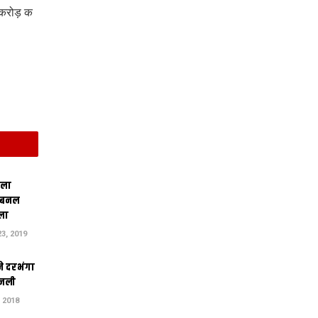
करोड़ क
िला
 बनल
ला
3, 2019
ने दरभंगा
जली
 2018