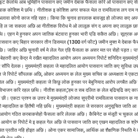
फूट केलथि आब भूमिहीन पासवान कए जमीन देबाक फैसला करि ओ पासवान कए सेह
 देबाक कोशिश मे छथि। नीतीशक इ कोशिश अगर सफल भेल त रामविलास लग राम न
लावा कोनो काज नहि रहत। किया कि चुनाव हारलाक बावजूद हो लोजपा कए अपन
हि ल जा सकला अछि आ नीतीशक विरोध मे ओ लालूक संग द अपना कए लालूक छा
। एहन मे हुनकर अपन जातिक बंटवारा हुनका भारी पडि़ सकैत अछि। सूत्रक अ
पासवान कए बिहार सरकार तीन डिसमल (1300 वर्ग फीट) जमीन मुफ्त मे देबाक फ
। जाहिर अछि चुनावी वर्ष मे लेल गेल एहि फैसला क असर मत पर सेहो पड़त। प
ेहतरी कए केंद्र मे रखैत महादलित आयोग अपन अध्ययन रिपोर्ट शनिदिन मुख्यमंत्
 सौंपि देलक। मुख्यमंत्री कहला जे महादलित आयोग पासवान जाति कए सुविधा उप
ल जे रिपोर्ट सौंपलक अछि, ओकर अध्ययन क लेल मुख्य सचिव क अध्यक्षता मे एकटा
गेल अछि। मुख्यमंत्री कहला जे किछु लोक हुनका पर बेबुनियाद आरोप लगबैत अछि
 विभाजन करि रहल छथि। नीतीश कहला,’हम त सब दलित क लेल बढि़चढि़ कए क
त छी। एकटा प्रश्न क उत्तर मे मुख्यमंत्री लोजपा सुप्रीमो रामविलास पासवान क न
महादलित क हितैषी नहि छथि। मुख्यमंत्री कहला जे सरकार अनुसूचित जाति आ 
आयोग गठित करबाकसेहो फैसला करि लेलक अछि। कैबिनेट क मंजूरी भ चुकल 
आयोग क रिपोर्ट मे इ कहल गेल अछि जे पासवान जाति कए एखन महादलित क श्रेण
त प्रतीत नहि होइत अछि। ओना एकर सामाजिक, आर्थिक आ शैक्षणिक स्थिति मे क