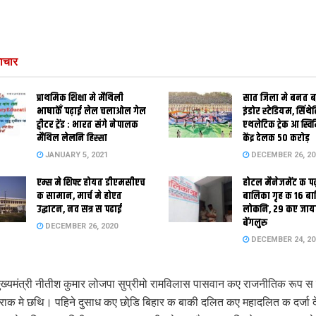
ाचार
प्राथमिक शि‍क्षा मे मैथि‍ली
सात जिला मे बनत बहु
भाषाकेँ पढ़ाई लेल चलाओल गेल
इंडोर स्‍टेडि‍यम, सिंथ
ट्वीटर ट्रेंड : भारत संगे नेपालक
एथलेटिक ट्रेक आ स्विम
मैथिल लेलनि हिस्सा
केंद्र देलक 50 करोड़
JANUARY 5, 2021
DECEMBER 26, 20
एम्स मे शिफ्ट होयत डीएमसीएच
होटल मैनेजमेंट क प
क सामान, मार्च मे होएत
बालिका गृह क 16 ब
उद्घाटन, नव सत्र स पढाई
लोकनि, 29 कए जाय
बेंगलुरु
DECEMBER 26, 2020
DECEMBER 24, 20
ख्यमंत्री नीतीश कुमार लोजपा सुप्रीमो रामविलास पासवान कए राजनीतिक रूप स
राक मे छथि। पहिने दुसाध कए छोडि़ बिहार क बाकी दलित कए महादलित क दर्जा 