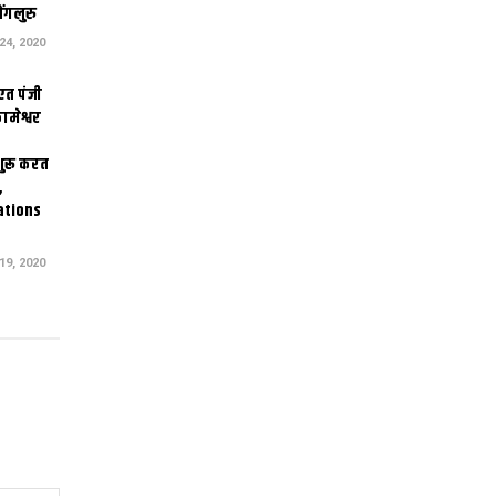
ंगलुरु
4, 2020
एत पंजी
ामेश्वर
 शुरू करत
,
ations
9, 2020