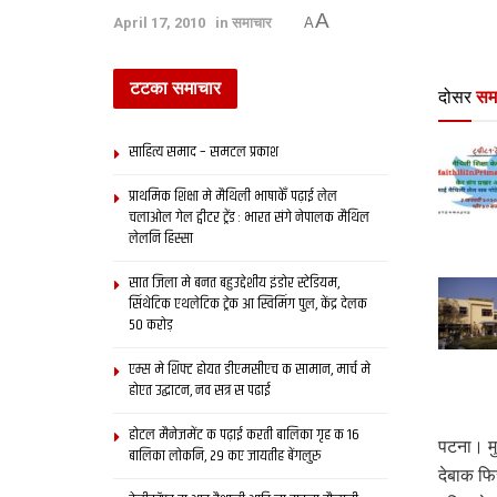
A
April 17, 2010
in
समाचार
A
टटका समाचार
दोसर
सम
साहित्य समाद – समटल प्रकाश
प्राथमिक शि‍क्षा मे मैथि‍ली भाषाकेँ पढ़ाई लेल
चलाओल गेल ट्वीटर ट्रेंड : भारत संगे नेपालक मैथिल
लेलनि हिस्सा
सात जिला मे बनत बहुउद्देशीय इंडोर स्‍टेडि‍यम,
सिंथेटिक एथलेटिक ट्रेक आ स्विमिंग पुल, केंद्र देलक
50 करोड़
एम्स मे शिफ्ट होयत डीएमसीएच क सामान, मार्च मे
होएत उद्घाटन, नव सत्र स पढाई
होटल मैनेजमेंट क पढ़ाई करती बालिका गृह क 16
पटना। मु
बालिका लोकनि, 29 कए जायतीह बेंगलुरु
देबाक फि