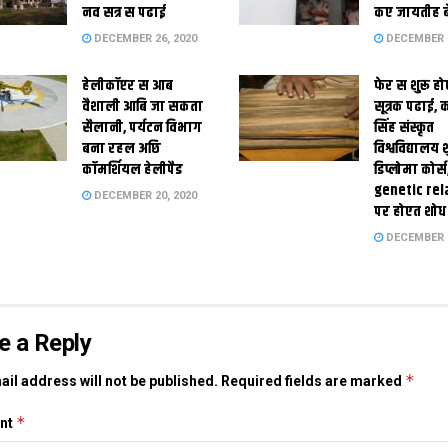
नव सत्र स पढाई
कए जायतीह बे
DECEMBER 26, 2020
DECEMBER 2
हेलीकॉप्टर स आब
फेर स शुरू हो
वैशाली आबि जा सकता
सूत्रक पढाई, क
सैलानी, पर्यटन विभाग
सिंह संस्कृत
बना रहल अछि
विश्वविद्यालय
कॉमर्शियल हेलीपैड
डिप्लोमा कोर्स
genetic rel
DECEMBER 20, 2020
पर होएत शोध
DECEMBER 1
e a Reply
*
il address will not be published.
Required fields are marked
*
nt