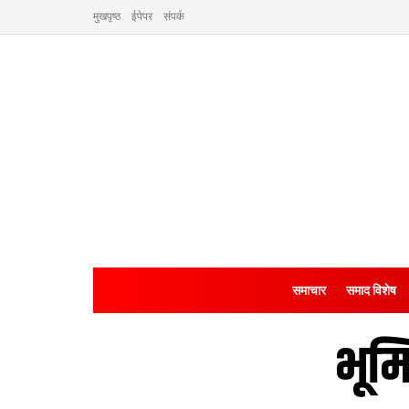
मुखपृष्ठ
ईपेपर
संपर्क
समाचार
समाद विशेष
भूम