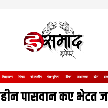
चित्रालय
विचार
संपादकीय
देश-दुनिया
फीचर
साक्षात्‍कार
खेल
तक
िहीन पासवान कए भेटत 