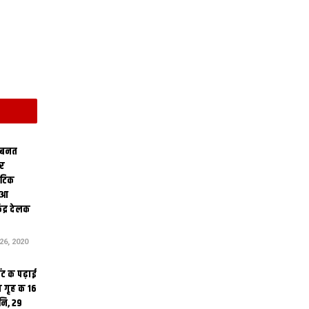
 बनत
ोर
थेटिक
क आ
ेंद्र देलक
6, 2020
ंट क पढ़ाई
 गृह क 16
ि, 29