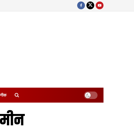
नीक
जमीन