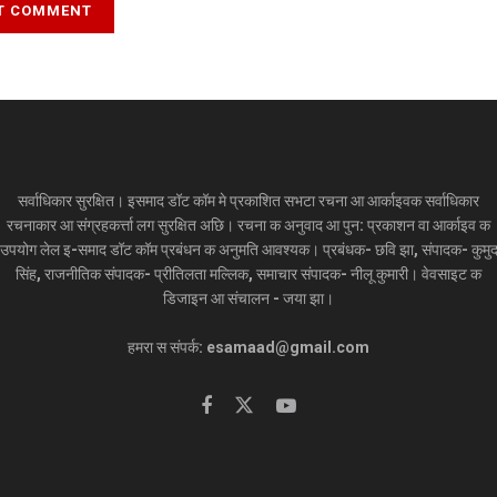
सर्वाधिकार सुरक्षित। इसमाद डॉट कॉम मे प्रकाशित सभटा रचना आ आर्काइवक सर्वाधिकार
रचनाकार आ संग्रहकर्त्ता लग सुरक्षित अछि। रचना क अनुवाद आ पुन: प्रकाशन वा आर्काइव क
उपयोग लेल इ-समाद डॉट कॉम प्रबंधन क अनुमति आवश्यक। प्रबंधक- छवि झा, संपादक- कुमु
सिंह, राजनीतिक संपादक- प्रीतिलता मल्लिक, समाचार संपादक- नीलू कुमारी। वेवसाइट क
डिजाइन आ संचालन - जया झा।
हमरा स संपर्क: esamaad@gmail.com