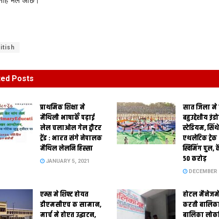
 नहि भेल अछि।
itish
ted
Posts
प्राथमिक शि‍क्षा मे
सात जिला मे
मैथि‍ली भाषाकेँ पढ़ाई
बहुउद्देशीय इंड
लेल चलाओल गेल ट्वीटर
स्‍टेडि‍यम, सिं
ट्रेंड : भारत संगे नेपालक
एथलेटिक ट्रे
मैथिल लेलनि हिस्सा
स्विमिंग पुल, क
50 करोड़
JANUARY 5, 2021
DECEMBER 2
एम्स मे शिफ्ट होयत
होटल मैनेजमे
डीएमसीएच क सामान,
करती बालिका
मार्च मे होएत उद्घाटन,
बालिका लोकन