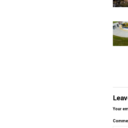
Leav
Your ema
Comme