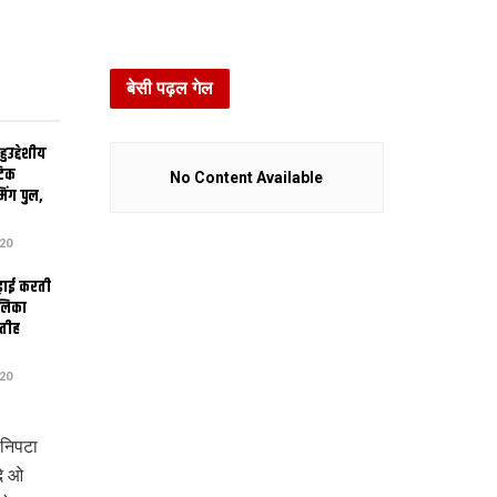
बेसी पढ़ल गेल
उद्देशीय
ेटिक
No Content Available
िंग पुल,
20
ढ़ाई करती
ालिका
तीह
20
 निपटा
दे ओ