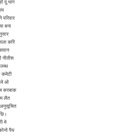
ो दू भाग
ाम
े परिवार
या बना
नुसार
ैसला करि
ासवान
री नीतीश
लब्ध
 कमेटी
 जे ओ
ाज करबाक
ाम लैत
अनुसूचित
अछि।
ी मे
ोनो पैघ