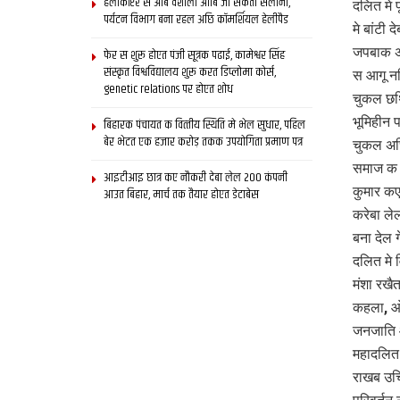
हेलीकॉप्टर स आब वैशाली आबि जा सकता सैलानी,
दलित मे 
पर्यटन विभाग बना रहल अछि कॉमर्शियल हेलीपैड
मे बांटी
जपबाक अ
फेर स शुरू होएत पंजी सूत्रक पढाई, कामेश्वर सिंह
संस्कृत विश्वविद्यालय शुरू करत डिप्लोमा कोर्स,
स आगू न
genetic relations पर होएत शोध
चुकल छथि
भूमिहीन 
बिहारक पंचायत क वित्‍तीय स्थिति मे भेल सुधार, पहिल
बेर भेटत एक हजार करोड़ तकक उपयोगिता प्रमाण पत्र
चुकल अछि
समाज क ब
आइटीआइ छात्र कए नौकरी देबा लेल 200 कंपनी
कुमार कए
आउत बिहार, मार्च तक तैयार होएत डेटाबेस
करेबा ले
बना देल 
दलित मे
मंशा रखै
कहला, ओ 
जनजाति 
महादलित 
राखब उचि