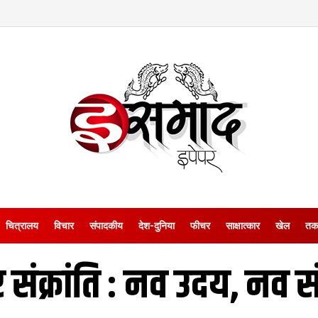
चित्रालय
विचार
संपादकीय
देश-दुनिया
फीचर
साक्षात्‍कार
खेल
तक
संक्रांति : नव उदय, नव स