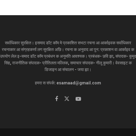
सर्वाधिकार सुरक्षित। इसमाद डॉट कॉम मे प्रकाशित सभटा रचना आ आर्काइवक सर्वाधिकार
रचनाकार आ संग्रहकर्त्ता लग सुरक्षित अछि। रचना क अनुवाद आ पुन: प्रकाशन वा आर्काइव क
उपयोग लेल इ-समाद डॉट कॉम प्रबंधन क अनुमति आवश्यक। प्रबंधक- छवि झा, संपादक- कुमु
सिंह, राजनीतिक संपादक- प्रीतिलता मल्लिक, समाचार संपादक- नीलू कुमारी। वेवसाइट क
डिजाइन आ संचालन - जया झा।
हमरा स संपर्क: esamaad@gmail.com