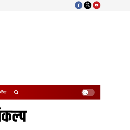
नीक
ंकल्प