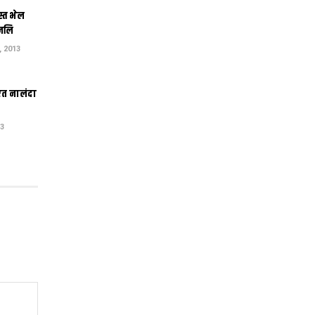
स्त भेल
ंजलि
 2013
एत नालंदा
13