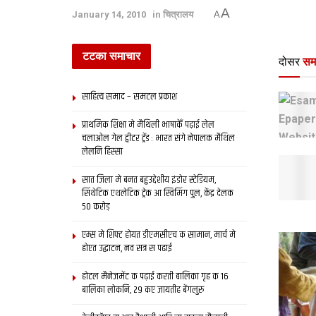
A
January 14, 2010
in
चित्रालय
A
टटका समाचार
दोसर
सम
साहित्य समाद – समटल प्रकाश
प्राथमिक शि‍क्षा मे मैथि‍ली भाषाकेँ पढ़ाई लेल
चलाओल गेल ट्वीटर ट्रेंड : भारत संगे नेपालक मैथिल
लेलनि हिस्सा
सात जिला मे बनत बहुउद्देशीय इंडोर स्‍टेडि‍यम,
सिंथेटिक एथलेटिक ट्रेक आ स्विमिंग पुल, केंद्र देलक
50 करोड़
एम्स मे शिफ्ट होयत डीएमसीएच क सामान, मार्च मे
होएत उद्घाटन, नव सत्र स पढाई
होटल मैनेजमेंट क पढ़ाई करती बालिका गृह क 16
बालिका लोकनि, 29 कए जायतीह बेंगलुरु