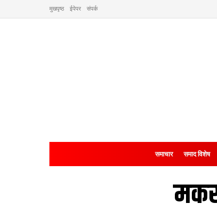
मुखपृष्ठ
ईपेपर
संपर्क
समाचार
समाद विशेष
मकर 