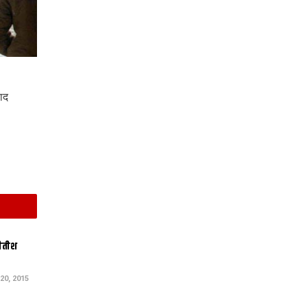
ाद
नीतीश
0, 2015