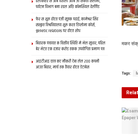
हेलीकॉप्टर स आब वैशाली आबि जा सकता सैलानी,
पर्यटन विभाग बना रहल अछि कॉमर्शियल हेलीपैड
फेर स शुरू होएत पंजी सूत्रक पढाई, कामेश्वर सिंह
संस्कृत विश्वविद्यालय शुरू करत डिप्लोमा कोर्स,
genetic relations पर होएत शोध
बिहारक पंचायत क वित्‍तीय स्थिति मे भेल सुधार, पहिल
मकर संक्
बेर भेटत एक हजार करोड़ तकक उपयोगिता प्रमाण पत्र
आइटीआइ छात्र कए नौकरी देबा लेल 200 कंपनी
आउत बिहार, मार्च तक तैयार होएत डेटाबेस
Tags:
l
Rela