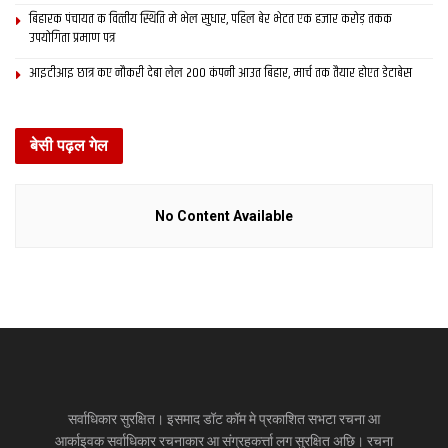
बिहारक पंचायत क वित्‍तीय स्थिति मे भेल सुधार, पहिल बेर भेटत एक हजार करोड़ तकक
उपयोगिता प्रमाण पत्र
आइटीआइ छात्र कए नौकरी देबा लेल 200 कंपनी आउत बिहार, मार्च तक तैयार होएत डेटाबेस
बेसी पढ़ल गेल
No Content Available
सर्वाधिकार सुरक्षित। इसमाद डॉट कॉम मे प्रकाशित सभटा रचना आ
आर्काइवक सर्वाधिकार रचनाकार आ संग्रहकर्त्ता लग सुरक्षित अछि। रचना