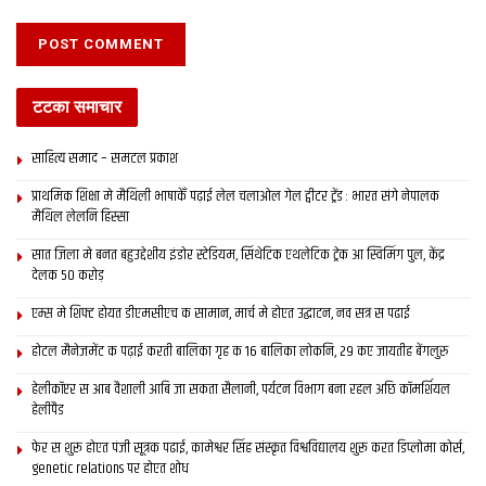
टटका समाचार
साहित्य समाद – समटल प्रकाश
प्राथमिक शि‍क्षा मे मैथि‍ली भाषाकेँ पढ़ाई लेल चलाओल गेल ट्वीटर ट्रेंड : भारत संगे नेपालक
मैथिल लेलनि हिस्सा
सात जिला मे बनत बहुउद्देशीय इंडोर स्‍टेडि‍यम, सिंथेटिक एथलेटिक ट्रेक आ स्विमिंग पुल, केंद्र
देलक 50 करोड़
एम्स मे शिफ्ट होयत डीएमसीएच क सामान, मार्च मे होएत उद्घाटन, नव सत्र स पढाई
होटल मैनेजमेंट क पढ़ाई करती बालिका गृह क 16 बालिका लोकनि, 29 कए जायतीह बेंगलुरु
हेलीकॉप्टर स आब वैशाली आबि जा सकता सैलानी, पर्यटन विभाग बना रहल अछि कॉमर्शियल
हेलीपैड
फेर स शुरू होएत पंजी सूत्रक पढाई, कामेश्वर सिंह संस्कृत विश्वविद्यालय शुरू करत डिप्लोमा कोर्स,
genetic relations पर होएत शोध