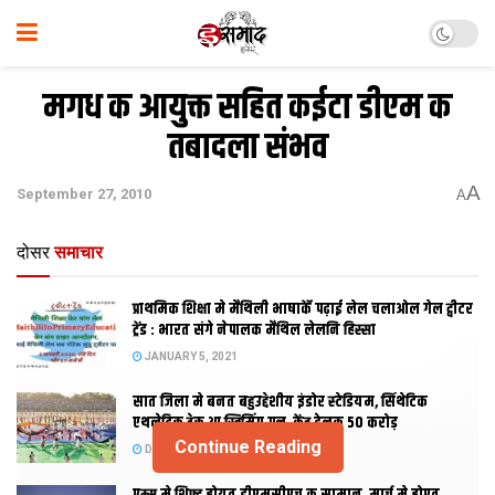
मगध क आयुक्त सहित कईटा डीएम क
तबादला संभव
A
September 27, 2010
A
दोसर
समाचार
प्राथमिक शि‍क्षा मे मैथि‍ली भाषाकेँ पढ़ाई लेल चलाओल गेल ट्वीटर
ट्रेंड : भारत संगे नेपालक मैथिल लेलनि हिस्सा
JANUARY 5, 2021
सात जिला मे बनत बहुउद्देशीय इंडोर स्‍टेडि‍यम, सिंथेटिक
एथलेटिक ट्रेक आ स्विमिंग पुल, केंद्र देलक 50 करोड़
Continue Reading
DECEMBER 26, 2020