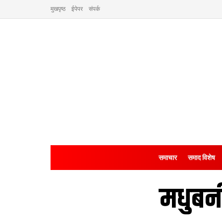
मुखपृष्ठ
ईपेपर
संपर्क
समाचार
समाद विशेष
मधुबनी