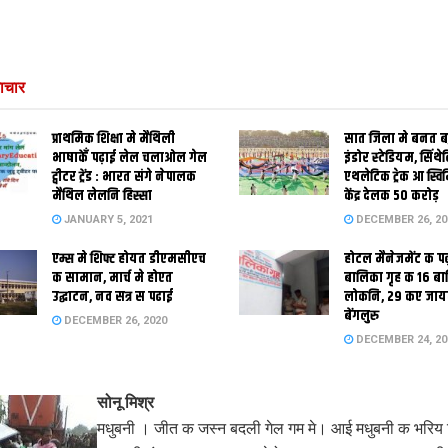
ाचार
प्राथमिक शि‍क्षा मे मैथि‍ली
सात जिला मे बनत बहु
भाषाकेँ पढ़ाई लेल चलाओल गेल
इंडोर स्‍टेडि‍यम, सिंथ
ट्वीटर ट्रेंड : भारत संगे नेपालक
एथलेटिक ट्रेक आ स्विम
मैथिल लेलनि हिस्सा
केंद्र देलक 50 करोड़
JANUARY 5, 2021
DECEMBER 26, 20
एम्स मे शिफ्ट होयत डीएमसीएच
होटल मैनेजमेंट क प
क सामान, मार्च मे होएत
बालिका गृह क 16 ब
उद्घाटन, नव सत्र स पढाई
लोकनि, 29 कए जाय
बेंगलुरु
DECEMBER 26, 2020
DECEMBER 24, 20
सोनू मिश्र
मधुबनी । जीत क जस्न बदली गेल गम मे। आई मधुबनी क भरिय 