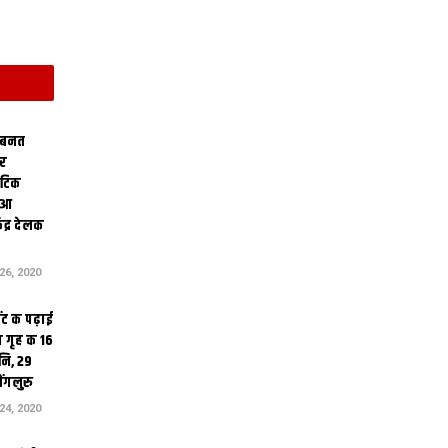
 बनत
ोर
थेटिक
क आ
ेंद्र देलक
6, 2020
ंट क पढ़ाई
 गृह क 16
ि, 29
ंगलुरु
4, 2020