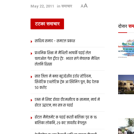
A
May 22, 2011
in
समाचार
A
टटका समाचार
दोसर
सम
साहित्य समाद – समटल प्रकाश
प्राथमिक शि‍क्षा मे मैथि‍ली भाषाकेँ पढ़ाई लेल
चलाओल गेल ट्वीटर ट्रेंड : भारत संगे नेपालक मैथिल
लेलनि हिस्सा
सात जिला मे बनत बहुउद्देशीय इंडोर स्‍टेडि‍यम,
सिंथेटिक एथलेटिक ट्रेक आ स्विमिंग पुल, केंद्र देलक
50 करोड़
एम्स मे शिफ्ट होयत डीएमसीएच क सामान, मार्च मे
होएत उद्घाटन, नव सत्र स पढाई
होटल मैनेजमेंट क पढ़ाई करती बालिका गृह क 16
बालिका लोकनि, 29 कए जायतीह बेंगलुरु