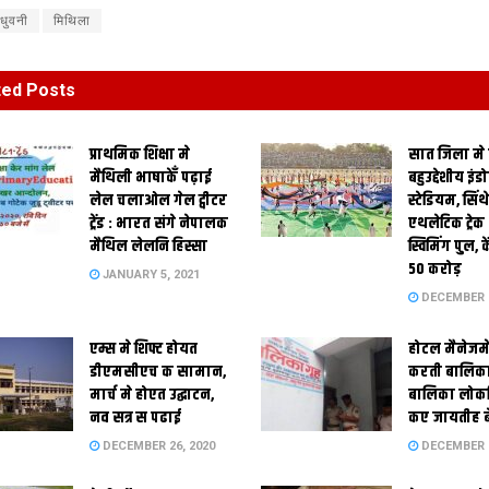
धुवनी
मिथिला
ted
Posts
प्राथमिक शि‍क्षा मे
सात जिला मे
मैथि‍ली भाषाकेँ पढ़ाई
बहुउद्देशीय इंड
लेल चलाओल गेल ट्वीटर
स्‍टेडि‍यम, सिं
ट्रेंड : भारत संगे नेपालक
एथलेटिक ट्रे
मैथिल लेलनि हिस्सा
स्विमिंग पुल, क
50 करोड़
JANUARY 5, 2021
DECEMBER 2
एम्स मे शिफ्ट होयत
होटल मैनेजमे
डीएमसीएच क सामान,
करती बालिका
मार्च मे होएत उद्घाटन,
बालिका लोकन
नव सत्र स पढाई
कए जायतीह बे
DECEMBER 26, 2020
DECEMBER 2