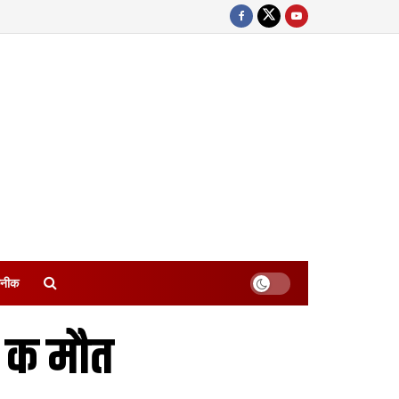
नीक
े क मौत