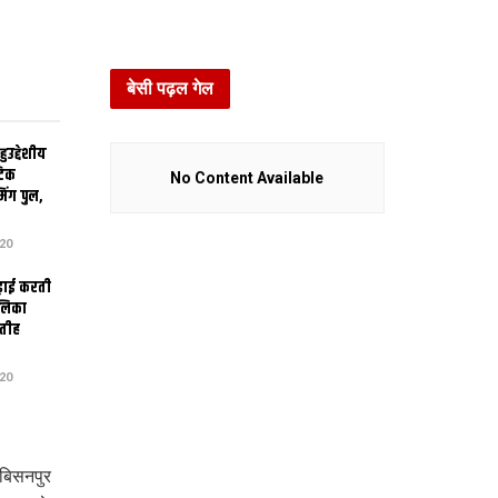
बेसी पढ़ल गेल
उद्देशीय
ेटिक
No Content Available
िंग पुल,
20
ढ़ाई करती
ालिका
तीह
20
बिसनपुर