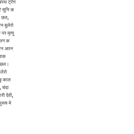
बरथ ट्रेन
ि सुनि क
ल छल,
 बुलेरो
र मृत्यु
 लग क
रेन अपन
बाक
ल छल।
लेरो
छु काल
 चंदा
ारी देवी,
ुरूष मे