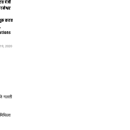
एत पंजी
ामेश्वर
 शुरू करत
,
ations
9, 2020
जे गलती
 मिथिला