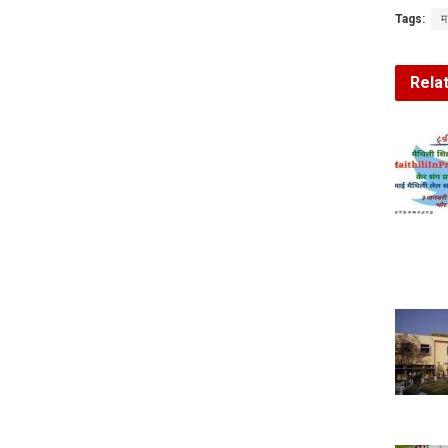
Tags:
म
Rela