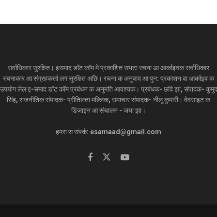
सर्वाधिकार सुरक्षित। इसमाद डॉट कॉम मे प्रकाशित सभटा रचना आ आर्काइवक सर्वाधिकार
रचनाकार आ संग्रहकर्त्ता लग सुरक्षित अछि। रचना क अनुवाद आ पुन: प्रकाशन वा आर्काइव क
उपयोग लेल इ-समाद डॉट कॉम प्रबंधन क अनुमति आवश्यक। प्रबंधक- छवि झा, संपादक- कुमु
सिंह, राजनीतिक संपादक- प्रीतिलता मल्लिक, समाचार संपादक- नीलू कुमारी। वेवसाइट क
डिजाइन आ संचालन - जया झा।
हमरा स संपर्क: esamaad@gmail.com