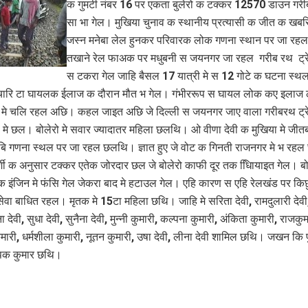
क गुमटी नंबर 16 पर एकता बुलेरो क टक्‍कर 12570 डाउन गरी
सा भा गेल। मुखिया चुनाव क स्थानीय प्रत्यासी क जीत क खबर
जस्न मनेबा लेल हुनकर परिवारक लोक गणना स्थान पर जा रह
तखाने रेल फाअक पर मधुबनी स जयनगर जा रहल गरीब रथ ट्रेन
स टकरा गेल जाहि बैसल 17 यात्री मे स 12 गोटे क घटना स्थल प
चारि टा घायलक ईलाज क दौरान मौत भ गेल। गंभीररूप स घायल लोक कए इलाज
 मे चलि रहल अछि। कहल जाइत अछि जे दिल्ली स जयनगर जाए वाला गरीबरथ ट्
ीड मे छल। बोलेरो मे सवार ज्यादातर महिला छलथि। ओ वीणा देवी क मुखिया मे जीत
बि गणना स्‍थल पर जा रहल छलथि। ज्ञात हुए जे वोट क गिनती राजनगर मे भ रह
्षदर्शी क अनुसार टक्कर एतेक जोरदार छल जे बोलेरो काफी दूर तक धिाियाइत गेल। बो
 इंजिन मे फंसि गेल जेकरा बाद मे हटाउल गेल। एहि कारण स एहि रेलखंड पर कि
सेवा बाधित रहल। मृतक मे 15टा महिला छथि। जाहि मे सरिता देवी, रामदुलारी देवी,
ा देवी, सुधा देवी, सुनैना देवी, मुन्नी कुमारी, कल्पना कुमारी, अंकिता कुमारी, राजकुम
ारी, धर्मशीला कुमारी, नूतन कुमारी, उषा देवी, लीना देवी शामिल छथि। जखन कि प
पक कुमार छथि।