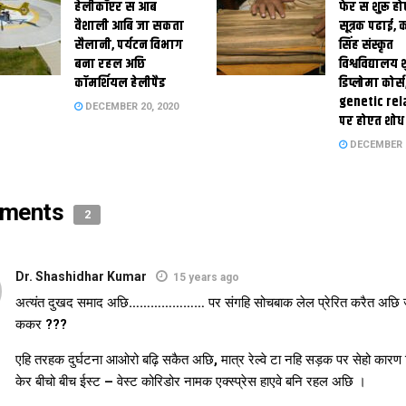
हेलीकॉप्टर स आब
फेर स शुरू हो
वैशाली आबि जा सकता
सूत्रक पढाई, क
सैलानी, पर्यटन विभाग
सिंह संस्कृत
बना रहल अछि
विश्वविद्यालय
कॉमर्शियल हेलीपैड
डिप्लोमा कोर्स
genetic rel
DECEMBER 20, 2020
पर होएत शोध
DECEMBER 1
ments
2
Dr. Shashidhar Kumar
15 years ago
अत्यंत दुखद समाद अछि………………… पर संगहि सोचबाक लेल प्रेरित करैत अछि 
ककर ???
एहि तरहक दुर्घटना आओरो बढ़ि सकैत अछि, मात्र रेल्वे टा नहि सड़क पर सेहो कारण
केर बीचो बीच ईस्ट – वेस्ट कोरिडोर नामक एक्स्प्रेस हाएवे बनि रहल अछि ।