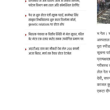
हेलीकॉप्टर स आब वैशाली आबि जा सकता सैलानी,
पर्यटन विभाग बना रहल अछि कॉमर्शियल हेलीपैड
फेर स शुरू होएत पंजी सूत्रक पढाई, कामेश्वर सिंह
संस्कृत विश्वविद्यालय शुरू करत डिप्लोमा कोर्स,
genetic relations पर होएत शोध
भ गेल। 
बिहारक पंचायत क वित्‍तीय स्थिति मे भेल सुधार, पहिल
बेर भेटत एक हजार करोड़ तकक उपयोगिता प्रमाण पत्र
अस्पताल
पूरा स्प
आइटीआइ छात्र कए नौकरी देबा लेल 200 कंपनी
सूचना पा
आउत बिहार, मार्च तक तैयार होएत डेटाबेस
प्रत्‍यक
गरीबरथ क
लेल रेल 
देवी, सपन
काजल कुम
एकटा दी