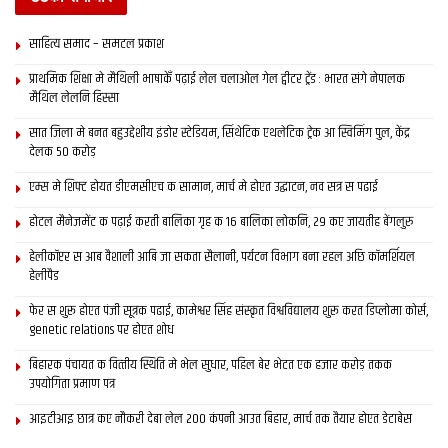
साहित्य समाद – समटल प्रकाश
प्राथमिक शि‍क्षा मे मैथि‍ली भाषाकेँ पढ़ाई लेल चलाओल गेल ट्वीटर ट्रेंड : भारत संगे नेपालक
मैथिल लेलनि हिस्सा
सात जिला मे बनत बहुउद्देशीय इंडोर स्‍टेडि‍यम, सिंथेटिक एथलेटिक ट्रेक आ स्विमिंग पुल, केंद्र
देलक 50 करोड़
एम्स मे शिफ्ट होयत डीएमसीएच क सामान, मार्च मे होएत उद्घाटन, नव सत्र स पढाई
होटल मैनेजमेंट क पढ़ाई करती बालिका गृह क 16 बालिका लोकनि, 29 कए जायतीह बेंगलुरु
हेलीकॉप्टर स आब वैशाली आबि जा सकता सैलानी, पर्यटन विभाग बना रहल अछि कॉमर्शियल
हेलीपैड
फेर स शुरू होएत पंजी सूत्रक पढाई, कामेश्वर सिंह संस्कृत विश्वविद्यालय शुरू करत डिप्लोमा कोर्स,
genetic relations पर होएत शोध
बिहारक पंचायत क वित्‍तीय स्थिति मे भेल सुधार, पहिल बेर भेटत एक हजार करोड़ तकक
उपयोगिता प्रमाण पत्र
आइटीआइ छात्र कए नौकरी देबा लेल 200 कंपनी आउत बिहार, मार्च तक तैयार होएत डेटाबेस