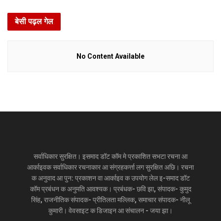
बेसी पढ़ल गेल
No Content Available
सर्वाधिकार सुरक्षित। इसमाद डॉट कॉम मे प्रकाशित सभटा रचना आ
आर्काइवक सर्वाधिकार रचनाकार आ संग्रहकर्त्ता लग सुरक्षित अछि। रचना
क अनुवाद आ पुन: प्रकाशन वा आर्काइव क उपयोग लेल इ-समाद डॉट
कॉम प्रबंधन क अनुमति आवश्यक। प्रबंधक- छवि झा, संपादक- कुमुद
सिंह, राजनीतिक संपादक- प्रीतिलता मल्लिक, समाचार संपादक- नीलू
कुमारी। वेवसाइट क डिजाइन आ संचालन - जया झा।