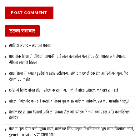
टटका समाचार
साहित्य समाद – समटल प्रकाश
प्राथमिक शि‍क्षा मे मैथि‍ली भाषाकेँ पढ़ाई लेल चलाओल गेल ट्वीटर ट्रेंड : भारत संगे नेपालक
मैथिल लेलनि हिस्सा
सात जिला मे बनत बहुउद्देशीय इंडोर स्‍टेडि‍यम, सिंथेटिक एथलेटिक ट्रेक आ स्विमिंग पुल, केंद्र
देलक 50 करोड़
एम्स मे शिफ्ट होयत डीएमसीएच क सामान, मार्च मे होएत उद्घाटन, नव सत्र स पढाई
होटल मैनेजमेंट क पढ़ाई करती बालिका गृह क 16 बालिका लोकनि, 29 कए जायतीह बेंगलुरु
हेलीकॉप्टर स आब वैशाली आबि जा सकता सैलानी, पर्यटन विभाग बना रहल अछि कॉमर्शियल
हेलीपैड
फेर स शुरू होएत पंजी सूत्रक पढाई, कामेश्वर सिंह संस्कृत विश्वविद्यालय शुरू करत डिप्लोमा कोर्स,
genetic relations पर होएत शोध