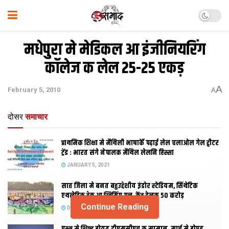
मधेपुरा मे मेडिकल आ इंजीनियरिंग
कॉलेज क लेल 25-25 एकड़
A
February 5, 2010
A
दोसर
समाचार
प्राथमिक शि‍क्षा मे मैथि‍ली भाषाकेँ पढ़ाई लेल चलाओल गेल ट्वीटर
ट्रेंड : भारत संगे नेपालक मैथिल लेलनि हिस्सा
JANUARY 5, 2021
सात जिला मे बनत बहुउद्देशीय इंडोर स्‍टेडि‍यम, सिंथेटिक
एथलेटिक ट्रेक आ स्विमिंग पुल, केंद्र देलक 50 करोड़
Continue Reading
DECEMBER 26, 2020