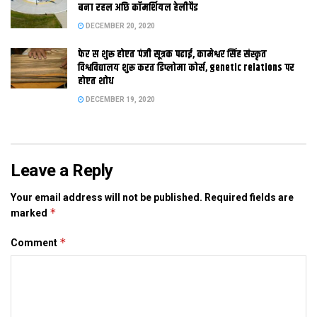
कए देखैत मेडिकल आ इंजीनियरिंग कॉलेज क लेल जमीन उपलब्ध कराउल
बना रहल अछि कॉमर्शियल हेलीपैड
गेल अछि। ओ कहला जे जमीन प्रदान करबा स पूर्व विश्वविद्यालय सीनेट आ
DECEMBER 20, 2020
सिंडिकेट क मंजूरी हासिल करि लेलक अछि।
फेर स शुरू होएत पंजी सूत्रक पढाई, कामेश्वर सिंह संस्कृत
विश्वविद्यालय शुरू करत डिप्लोमा कोर्स, genetic relations पर
होएत शोध
DECEMBER 19, 2020
Tags:
Bihar
Leave a Reply
Your email address will not be published.
Required fields are
*
marked
*
Comment