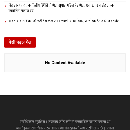
बिहारक पंचायत क वित्‍तीय स्थिति मे भेल सुधार, पहिल बेर भेटत एक हजार करोड़ तकक
उपयोगिता प्रमाण पत्र
आइटीआइ छात्र कए नौकरी देबा लेल 200 कंपनी आउत बिहार, मार्च तक तैयार होएत डेटाबेस
बेसी पढ़ल गेल
No Content Available
सर्वाधिकार सुरक्षित। इसमाद डॉट कॉम मे प्रकाशित सभटा रचना आ
आर्काइवक सर्वाधिकार रचनाकार आ संग्रहकर्त्ता लग सुरक्षित अछि। रचना