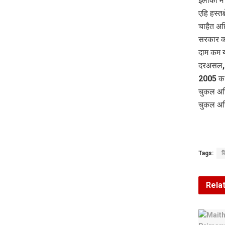
इलाका मे
एहि हस्त
चाहैत अछ
सरकार कए
दाम कम 
दरअसल, ब
2005 क 
चुकल अछि
चुकल अ
Tags:
ब
Rela