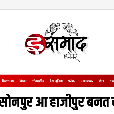
चित्रालय
विचार
संपादकीय
देश-दुनिया
फीचर
साक्षात्‍कार
खेल
तक
 सोनपुर आ हाजीपुर बनत