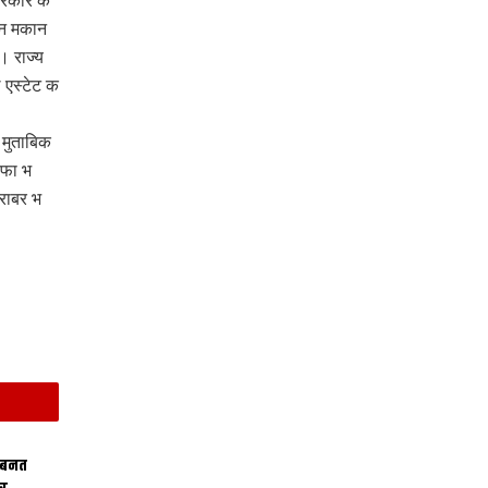
सरकार क
पन मकान
। राज्य
 एस्टेट क
 मुताबिक
ाफा भ
राबर भ
 बनत