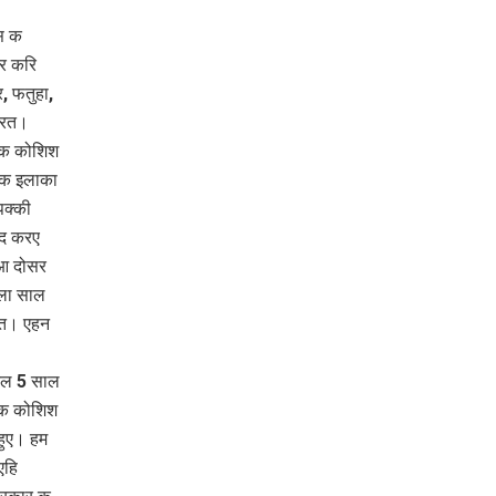
स क
र करि
, फतुहा,
करत।
हक कोशिश
सक इलाका
पक्की
्द करए
आ दोसर
िला साल
एत। एहन
तल 5 साल
हक कोशिश
हुए। हम
एहि