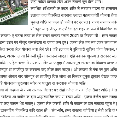
सेहो नकेल कसबा लेल अपन तैयारी पूरा केने अछि।
संबंधित अधिकारी क कहब अछि जे सरकार पटना क आसपा
इलाका कए विकसित करबाक एकटा महत्वाकांक्षी योजना तैया
चुकल अछि आ जल्द हो जमीन पर उतरत। राज्य सरकार मनेर
सोनपुर आ हाजीपुर कए सैटेलाइट शहर क रूप मे विकसित 
 कहला- इ पटना शहर क लेल बनल मास्टर प्लान 2021 क हिस्सा छी। हमर सब
पटना शहर पर मौजूद जनसंख्या क दबाव कम हुए। एकरा लेल हम सब एकर लग पा
त करबा लेल योजना बना लेने छी। एहि इलाका मे बुनियादी सुविधा जेना पेयजल, 
कूल, अस्पताल आ बिजली मुहैया कराउल जाएत। एहि काजक शुरूआत सरकार जल
अछि। पहिल चरण मे सरकार मनेर आ फतुहा मे आधारभूत संरचनाक विकास करत 
सोनपुर आ हाजीपुर क संरचना कए ठीक कैल जाएत। ओ कहला जे गंगा पर पुल अग
जाएत ओकर बाद सोनपुर आ हाजीपुर दिस लोक आ बिल्डर दूनूक झुकाव देखल जा
एहि योजनाक शुरूआत मनेर आ फतुहा स करबाक योजना अछि।
वा ओ कहला जे राज्य सरकार बिल्डर पर सेहो नकेल कसबा लेल तैयार अछि। बी
मे फ्लैट्स आ जमीन क दाम अप्रत्याशित रूप स बढल अछि। एकरा देखैत हमर सब
सब कए मकान भेट सकए। एकरा लेल जरूरी अछि जे मकान क दाम सबहक पहुंच मे 
ट टाउनशिप विकसित करि रहल छी। संग-संग, हमर सबहक कोशिश इ सेहो अछि जे 