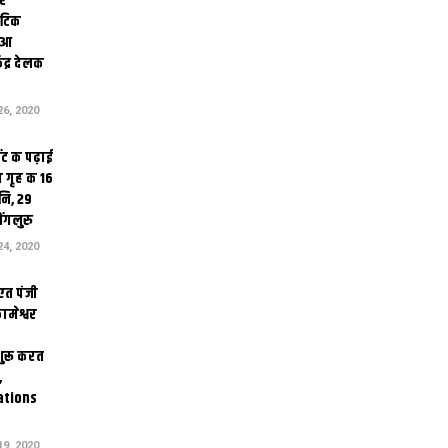
ोर
थेटिक
क आ
ेंद्र देलक
6, 2020
ंट क पढ़ाई
 गृह क 16
ि, 29
ंगलुरु
4, 2020
एत पंजी
ामेश्वर
 शुरू करत
,
ations
9, 2020