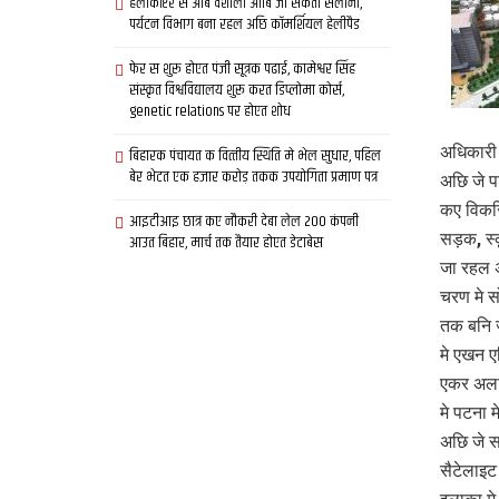
हेलीकॉप्टर स आब वैशाली आबि जा सकता सैलानी,
पर्यटन विभाग बना रहल अछि कॉमर्शियल हेलीपैड
फेर स शुरू होएत पंजी सूत्रक पढाई, कामेश्वर सिंह
संस्कृत विश्वविद्यालय शुरू करत डिप्लोमा कोर्स,
genetic relations पर होएत शोध
अधिकारी
बिहारक पंचायत क वित्‍तीय स्थिति मे भेल सुधार, पहिल
बेर भेटत एक हजार करोड़ तकक उपयोगिता प्रमाण पत्र
अछि जे 
कए विकसि
आइटीआइ छात्र कए नौकरी देबा लेल 200 कंपनी
सड़क, स्
आउत बिहार, मार्च तक तैयार होएत डेटाबेस
जा रहल 
चरण मे 
तक बनि 
मे एखन 
एकर अला
मे पटना 
अछि जे 
सैटेलाइ