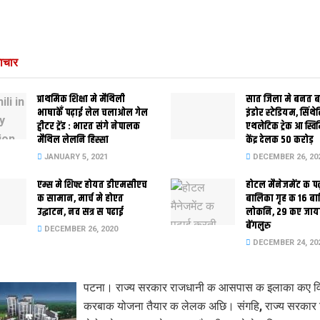
ाचार
प्राथमिक शि‍क्षा मे मैथि‍ली
सात जिला मे बनत बहु
भाषाकेँ पढ़ाई लेल चलाओल गेल
इंडोर स्‍टेडि‍यम, सिंथ
ट्वीटर ट्रेंड : भारत संगे नेपालक
एथलेटिक ट्रेक आ स्विम
मैथिल लेलनि हिस्सा
केंद्र देलक 50 करोड़
JANUARY 5, 2021
DECEMBER 26, 20
एम्स मे शिफ्ट होयत डीएमसीएच
होटल मैनेजमेंट क प
क सामान, मार्च मे होएत
बालिका गृह क 16 ब
उद्घाटन, नव सत्र स पढाई
लोकनि, 29 कए जाय
बेंगलुरु
DECEMBER 26, 2020
DECEMBER 24, 20
पटना। राज्य सरकार राजधानी क आसपास क इलाका कए 
करबाक योजना तैयार क लेलक अछि। संगहि, राज्य सरकार 