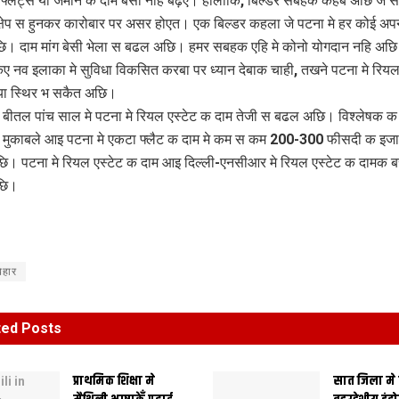
 फ्लैट्स या जमीन क दाम बेसी नहि बढ़ए। हालांकि, बिल्डर सबहक कहब अछि जे 
क्षेप स हुनकर कारोबार पर असर होएत। एक बिल्डर कहला जे पटना मे हर कोई अ
ि। दाम मांग बेसी भेला स बढल अछि। हमर सबहक एहि मे कोनो योगदान नहि अछि
 नव इलाका मे सुविधा विकसित करबा पर ध्यान देबाक चाही, तखने पटना मे रियल
या स्थिर भ सकैत अछि।
ीतल पांच साल मे पटना मे रियल एस्टेट क दाम तेजी स बढल अछि। विश्लेषक क
मुकाबले आइ पटना मे एकटा फ्लैट क दाम मे कम स कम 200-300 फीसदी क इज
। पटना मे रियल एस्टेट क दाम आइ दिल्ली-एनसीआर मे रियल एस्टेट क दामक ब
छि।
िहार
ted
Posts
प्राथमिक शि‍क्षा मे
सात जिला मे