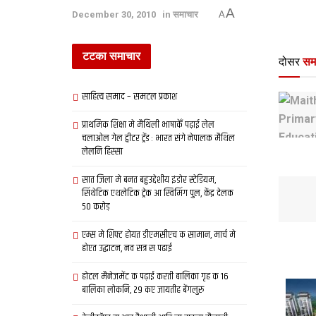
A
December 30, 2010
in
समाचार
A
टटका समाचार
दोसर
सम
साहित्य समाद – समटल प्रकाश
प्राथमिक शि‍क्षा मे मैथि‍ली भाषाकेँ पढ़ाई लेल
चलाओल गेल ट्वीटर ट्रेंड : भारत संगे नेपालक मैथिल
लेलनि हिस्सा
सात जिला मे बनत बहुउद्देशीय इंडोर स्‍टेडि‍यम,
सिंथेटिक एथलेटिक ट्रेक आ स्विमिंग पुल, केंद्र देलक
50 करोड़
एम्स मे शिफ्ट होयत डीएमसीएच क सामान, मार्च मे
होएत उद्घाटन, नव सत्र स पढाई
होटल मैनेजमेंट क पढ़ाई करती बालिका गृह क 16
बालिका लोकनि, 29 कए जायतीह बेंगलुरु