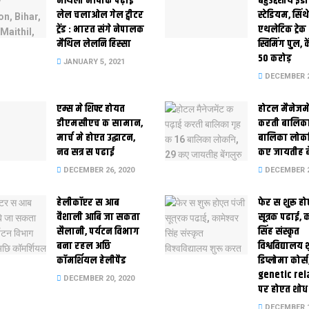
मैथि‍ली भाषाकेँ पढ़ाई
बहुउद्देशीय इंड
लेल चलाओल गेल ट्वीटर
स्‍टेडि‍यम, सिं
ट्रेंड : भारत संगे नेपालक
एथलेटिक ट्रे
मैथिल लेलनि हिस्सा
स्विमिंग पुल, क
50 करोड़
JANUARY 5, 2021
DECEMBER 2
एम्स मे शिफ्ट होयत
होटल मैनेजमे
डीएमसीएच क सामान,
करती बालिका
मार्च मे होएत उद्घाटन,
बालिका लोकन
नव सत्र स पढाई
कए जायतीह बे
DECEMBER 26, 2020
DECEMBER 2
हेलीकॉप्टर स आब
फेर स शुरू हो
वैशाली आबि जा सकता
सूत्रक पढाई, क
सैलानी, पर्यटन विभाग
सिंह संस्कृत
बना रहल अछि
विश्वविद्यालय
कॉमर्शियल हेलीपैड
डिप्लोमा कोर्स
genetic rel
DECEMBER 20, 2020
पर होएत शोध
DECEMBER 1