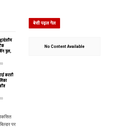
बेसी पढ़ल गेल
उद्देशीय
ेटिक
No Content Available
िंग पुल,
20
ढ़ाई करती
ालिका
तीह
20
विकसित
बिल्डर पर