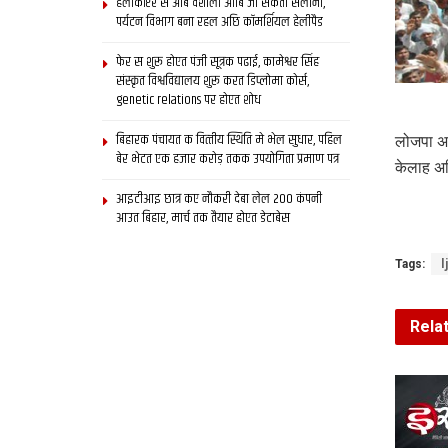
हेलीकॉप्टर स आब वैशाली आबि जा सकता सैलानी,
पर्यटन विभाग बना रहल अछि कॉमर्शियल हेलीपैड
फेर स शुरू होएत पंजी सूत्रक पढाई, कामेश्वर सिंह
संस्कृत विश्वविद्यालय शुरू करत डिप्लोमा कोर्स,
genetic relations पर होएत शोध
बिहारक पंचायत क वित्‍तीय स्थिति मे भेल सुधार, पहिल
लोजपा अध्
बेर भेटत एक हजार करोड़ तकक उपयोगिता प्रमाण पत्र
केलाह अ
आइटीआइ छात्र कए नौकरी देबा लेल 200 कंपनी
आउत बिहार, मार्च तक तैयार होएत डेटाबेस
Tags:
l
Rela