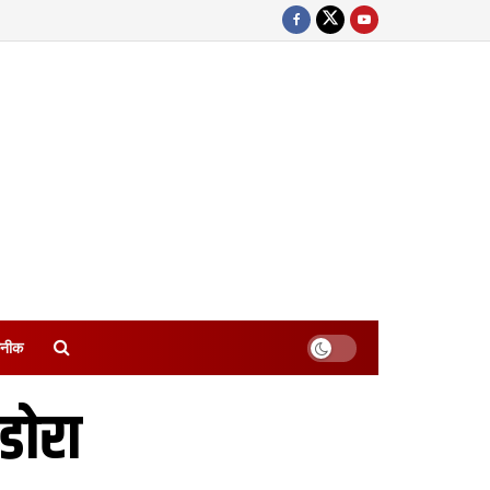
नीक
डोरा