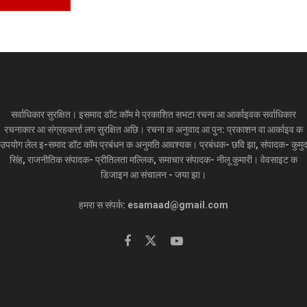
सर्वाधिकार सुरक्षित। इसमाद डॉट कॉम मे प्रकाशित सभटा रचना आ आर्काइवक सर्वाधिकार
रचनाकार आ संग्रहकर्त्ता लग सुरक्षित अछि। रचना क अनुवाद आ पुन: प्रकाशन वा आर्काइव क
उपयोग लेल इ-समाद डॉट कॉम प्रबंधन क अनुमति आवश्यक। प्रबंधक- छवि झा, संपादक- कुमु
सिंह, राजनीतिक संपादक- प्रीतिलता मल्लिक, समाचार संपादक- नीलू कुमारी। वेवसाइट क
डिजाइन आ संचालन - जया झा।
हमरा स संपर्क: esamaad@gmail.com