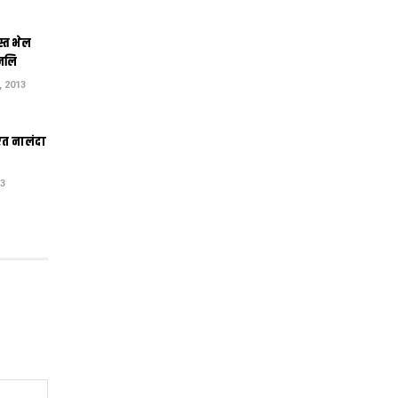
स्त भेल
ंजलि
 2013
एत नालंदा
13