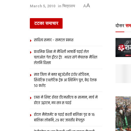
A
March 5, 2010
in
चित्रालय
A
टटका समाचार
दोसर
सम
साहित्य समाद – समटल प्रकाश
प्राथमिक शि‍क्षा मे मैथि‍ली भाषाकेँ पढ़ाई लेल
चलाओल गेल ट्वीटर ट्रेंड : भारत संगे नेपालक मैथिल
लेलनि हिस्सा
सात जिला मे बनत बहुउद्देशीय इंडोर स्‍टेडि‍यम,
सिंथेटिक एथलेटिक ट्रेक आ स्विमिंग पुल, केंद्र देलक
50 करोड़
एम्स मे शिफ्ट होयत डीएमसीएच क सामान, मार्च मे
होएत उद्घाटन, नव सत्र स पढाई
होटल मैनेजमेंट क पढ़ाई करती बालिका गृह क 16
बालिका लोकनि, 29 कए जायतीह बेंगलुरु