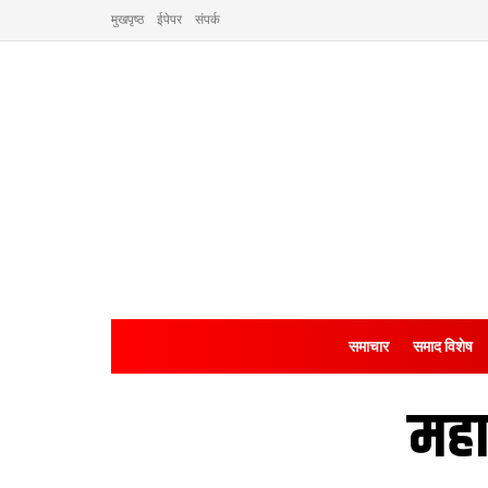
मुखपृष्ठ
ईपेपर
संपर्क
समाचार
समाद विशेष
महा