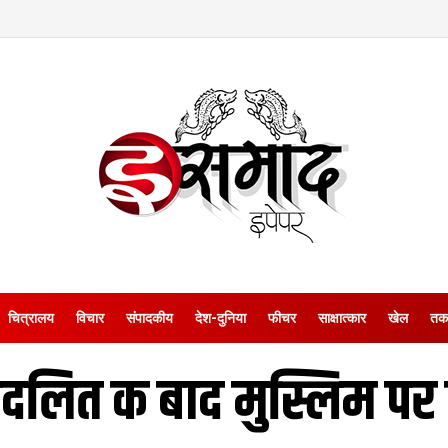
चित्रालय
विचार
संपादकीय
देश-दुनिया
फीचर
साक्षात्‍कार
खेल
तक
दलित क बाद मुस्लिम पर 