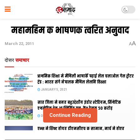
महामहिम क भाषणक त्‍वरित अनुवाद
A
March 22, 2011
A
दोसर
समाचार
प्राथमिक शि‍क्षा मे मैथि‍ली भाषाकेँ पढ़ाई लेल चलाओल गेल ट्वीटर
ट्रेंड : भारत संगे नेपालक मैथिल लेलनि हिस्सा
JANUARY 5, 2021
सात जिला मे बनत बहुउद्देशीय इंडोर स्‍टेडि‍यम, सिंथेटिक
एथलेटिक ट्रेक आ स्विमिंग पुल, केंद्र देलक 50 करोड़
Continue Reading
DECEMBER 26, 2020
एम्स मे शिफ्ट होयत डीएमसीएच क सामान, मार्च मे होएत
उद्घाटन, नव सत्र स पढाई