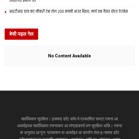
उपयोगिता प्रमाण पत्र
आइटीआइ छात्र कए नौकरी देबा लेल 200 कंपनी आउत बिहार, मार्च तक तैयार होएत डेटाबेस
बेसी पढ़ल गेल
No Content Available
सर्वाधिकार सुरक्षित। इसमाद डॉट कॉम मे प्रकाशित सभटा रचना आ
आर्काइवक सर्वाधिकार रचनाकार आ संग्रहकर्त्ता लग सुरक्षित अछि। रचना
क अनुवाद आ पुन: प्रकाशन वा आर्काइव क उपयोग लेल इ-समाद डॉट