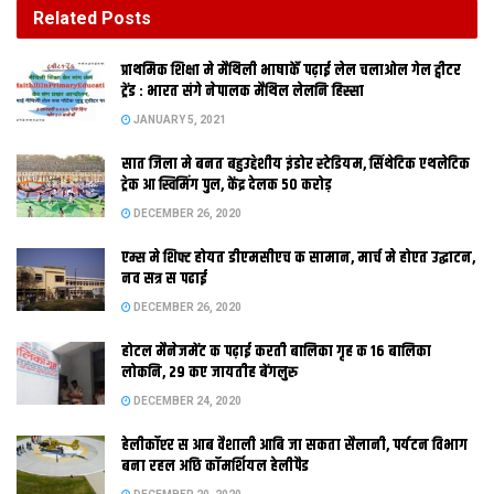
DECEMBER 26, 2020
Related
Posts
होटल मैनेजमेंट क पढ़ाई करती बालिका गृह क 16 बालिका
प्राथमिक शि‍क्षा मे मैथि‍ली भाषाकेँ पढ़ाई लेल चलाओल गेल ट्वीटर
लोकनि, 29 कए जायतीह बेंगलुरु
ट्रेंड : भारत संगे नेपालक मैथिल लेलनि हिस्सा
DECEMBER 24, 2020
JANUARY 5, 2021
सात जिला मे बनत बहुउद्देशीय इंडोर स्‍टेडि‍यम, सिंथेटिक एथलेटिक
ट्रेक आ स्विमिंग पुल, केंद्र देलक 50 करोड़
DECEMBER 26, 2020
एम्स मे शिफ्ट होयत डीएमसीएच क सामान, मार्च मे होएत उद्घाटन,
नव सत्र स पढाई
DECEMBER 26, 2020
होटल मैनेजमेंट क पढ़ाई करती बालिका गृह क 16 बालिका
लोकनि, 29 कए जायतीह बेंगलुरु
एहि अवसर पर उपस्थित भ कए हमरा खुशी भ रहल अछि, एहि अवसर पर सब
DECEMBER 24, 2020
कए बधाई, अहां सब कए होलीक सेहो बधाई, इ एतिहासिक अवसर अछि,
हेलीकॉप्टर स आब वैशाली आबि जा सकता सैलानी, पर्यटन विभाग
बाकीपुर परिसर में परिषदक पहिल बैठक भेल छल, बिहार संविधान कए
बना रहल अछि कॉमर्शियल हेलीपैड
अंगीकार केलक आ आगू बढल अछि,बिहारक इतिहास गौरवशाली रहल अछि,