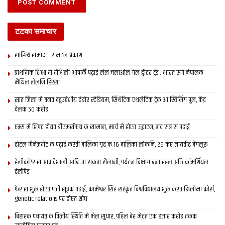
टटका समाचार
साहित्य समाद – समटल प्रकाश
प्राथमिक शि‍क्षा मे मैथि‍ली भाषाकेँ पढ़ाई लेल चलाओल गेल ट्वीटर ट्रेंड : भारत संगे नेपालक
मैथिल लेलनि हिस्सा
सात जिला मे बनत बहुउद्देशीय इंडोर स्‍टेडि‍यम, सिंथेटिक एथलेटिक ट्रेक आ स्विमिंग पुल, केंद्र
देलक 50 करोड़
एम्स मे शिफ्ट होयत डीएमसीएच क सामान, मार्च मे होएत उद्घाटन, नव सत्र स पढाई
होटल मैनेजमेंट क पढ़ाई करती बालिका गृह क 16 बालिका लोकनि, 29 कए जायतीह बेंगलुरु
हेलीकॉप्टर स आब वैशाली आबि जा सकता सैलानी, पर्यटन विभाग बना रहल अछि कॉमर्शियल
हेलीपैड
फेर स शुरू होएत पंजी सूत्रक पढाई, कामेश्वर सिंह संस्कृत विश्वविद्यालय शुरू करत डिप्लोमा कोर्स,
genetic relations पर होएत शोध
बिहारक पंचायत क वित्‍तीय स्थिति मे भेल सुधार, पहिल बेर भेटत एक हजार करोड़ तकक