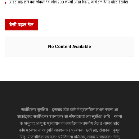
आइटीआइ छात्र कए नौकरी देबा लेल 200 कंपनी आउत बिहार, मार्च तक तैयार होएत डेटाबेस
बेसी पढ़ल गेल
No Content Available
सर्वाधिकार सुरक्षित। इसमाद डॉट कॉम मे प्रकाशित सभटा रचना आ
आर्काइवक सर्वाधिकार रचनाकार आ संग्रहकर्त्ता लग सुरक्षित अछि। रचना
क अनुवाद आ पुन: प्रकाशन वा आर्काइव क उपयोग लेल इ-समाद डॉट
कॉम प्रबंधन क अनुमति आवश्यक। प्रबंधक- छवि झा, संपादक- कुमुद
सिंह, राजनीतिक संपादक- प्रीतिलता मल्लिक, समाचार संपादक- नीलू