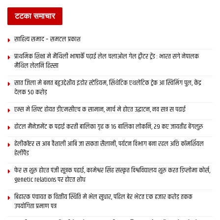
सेहो कैफे खुलि गेल अछि। जिला क 260टा पंचायत कए नेट स जोड़ल जा
टटका समाचार
चुकल अछि।
साहित्य समाद – समटल प्रकाश
प्राथमिक शि‍क्षा मे मैथि‍ली भाषाकेँ पढ़ाई लेल चलाओल गेल ट्वीटर ट्रेंड : भारत संगे नेपालक
Tags:
Bihar
intearnet
मैथिल लेलनि हिस्सा
सात जिला मे बनत बहुउद्देशीय इंडोर स्‍टेडि‍यम, सिंथेटिक एथलेटिक ट्रेक आ स्विमिंग पुल, केंद्र
देलक 50 करोड़
एम्स मे शिफ्ट होयत डीएमसीएच क सामान, मार्च मे होएत उद्घाटन, नव सत्र स पढाई
होटल मैनेजमेंट क पढ़ाई करती बालिका गृह क 16 बालिका लोकनि, 29 कए जायतीह बेंगलुरु
हेलीकॉप्टर स आब वैशाली आबि जा सकता सैलानी, पर्यटन विभाग बना रहल अछि कॉमर्शियल
हेलीपैड
फेर स शुरू होएत पंजी सूत्रक पढाई, कामेश्वर सिंह संस्कृत विश्वविद्यालय शुरू करत डिप्लोमा कोर्स,
genetic relations पर होएत शोध
बिहारक पंचायत क वित्‍तीय स्थिति मे भेल सुधार, पहिल बेर भेटत एक हजार करोड़ तकक
उपयोगिता प्रमाण पत्र