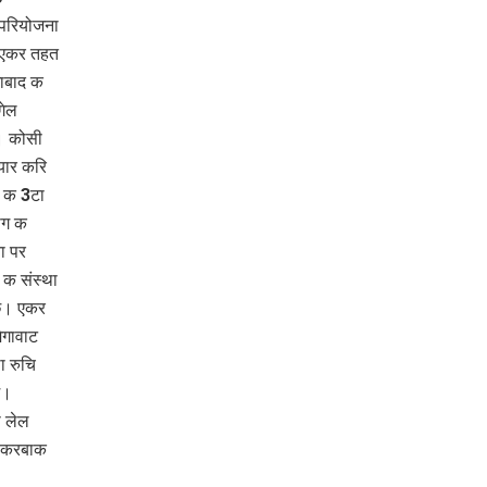
 परियोजना
 एकर तहत
गाबाद क
गेल
। कोसी
ैयार करि
ा क 3टा
भाग क
ा पर
 क संस्था
छि। एकर
ेगावाट
ा रुचि
ि।
ा लेल
ित करबाक