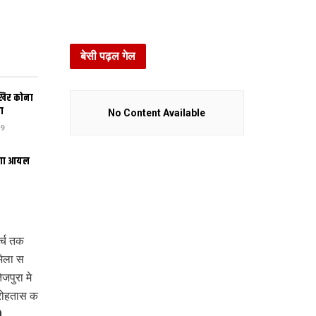
बेसी पढ़ल गेल
खिर कोना
ा
No Content Available
9
भंगा आयल
र्च तक
भेला स
पुरा मे
रोहतास क
0