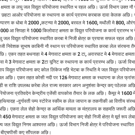
क्षमता क लघु जल विद्युत परियोजना स्थापित भ रहल अछि। ऊर्जा विभाग उक्त नौ
 छहटा आओर परियोजना क स्थापना क कार्य प्रारम्भ करबाक दावा केलक अछि।
म्पारण क धोबा मे 2000 ,कटन्या मे 2000, बरवल मे 1600, मथौली मे 800, औरं
 1000 आ सिपहा मे 1000 किलोवाट क्षमता क विद्युत परियोजना क कार्य प्रारम्भ भ 
 जल विद्युत परियोजना स्थापित करबा मे निजी क्षेत्र क प्रयास सफल रहल अछि
मे निजी निवेशक सुभाष काबिनी नौ स्थान पर परियोजना स्थापित करबा लेल संरचना त
ि। एकर तहत बथनाहा मे 4 मेगावाट क्षमता क 2 टा, अरारघाट मे 4 मेगावाट क्षमत
 मे 3 मेगावाट क्षमता क 2टा यूनिट क स्थापना क कार्य प्रारम्भ अछि। ऊर्जा वि
ाप विद्युत परियोजना कए कोल लिंकेज नहि भेटबा क स्थिति मे जल विद्युत परियोजन
ंधल अछि। एकर तहत कोसी नदी पर 126 मेगावाट क्षमता क स्थापना क लेल फ्रांस
 स राशि उपलब्ध करेबा लेल राज्य सरकार अपन अनुशंसा केन्द्र कए पठेलक अ
परियोजना प्रतिवदेन केन्द्रीय एजेंसी वापकोस तैयार के लक अछि। कैमूर मे 1600 म
 हथियादह -दुर्गावती पम्प स्टोरेज स्कीम क लेल जापान क तकनीकी आ वित्तीय संस्थ
छि। एकरा लेल सेहो केन्द्र क आर्थिक मामला क मंत्रालय क सहमति जरूरी अछ
ी मे 450 मेगावाट क्षमता क जल विद्युत परियोजना कए सेहो निजी क्षेत्र मे मूर्त रूप लेब
ज्य जल विद्युत निगम आश्वस्त अछि। ऊर्जा विभाग निजी क्षेत्र मे परियोजना स्थाप
री बीएचपीसी कए सौंपलक अछि।