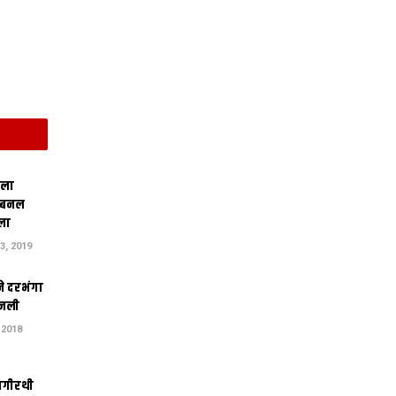
िला
 बनल
ला
, 2019
ने दरभंगा
जली
 2018
ागीरथी