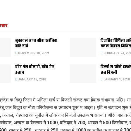
ाचार
नुकायल अपन सौरा कहीं हेरा
विकसित मिथिला आ
नहि जाये
बनल पिछडल मिथिल
NOVEMBER 10, 2019
FEBRUARY 23, 201
बढैत गेल बीमारी, घटैत गेल
दिल्‍ली स पहिने दर
इलाज
छल बिजली
JANUARY 15, 2018
JANUARY 1, 2018
्रदेश क किछु जिला मे अगिला मार्च स बिजली संकट कम हेबाक संभावना अछि। मा
लघु जल विद्युत क नौटा परियोजना स उत्पादन शुरू भ जाइत। एहि स उत्पादन शुरू 
, अरवल, रोहतास आ सुपौल मे लोक कए बिजली उपलब्ध भ सकत। औरंगाबाद क तेज
लोवाट, अरवल क बेलसार मे 1000, वलिदाद मे 700, अरवल मे 500 किलोवाट, 
 500, रामपुर मे 250 , नटवार मे 250, पहरमा मे 1000 आ सुपौल क राजपुर मे 70