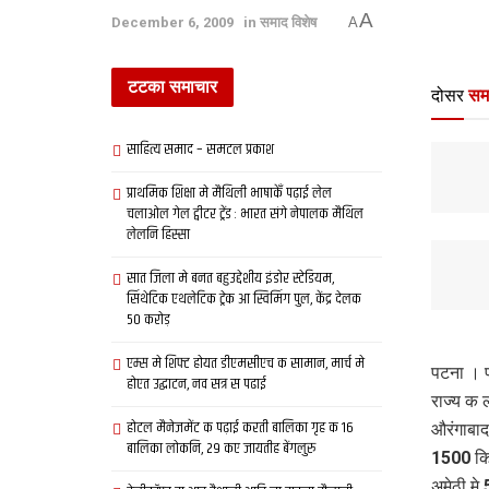
A
December 6, 2009
in
समाद विशेष
A
टटका समाचार
दोसर
सम
साहित्य समाद – समटल प्रकाश
प्राथमिक शि‍क्षा मे मैथि‍ली भाषाकेँ पढ़ाई लेल
चलाओल गेल ट्वीटर ट्रेंड : भारत संगे नेपालक मैथिल
लेलनि हिस्सा
सात जिला मे बनत बहुउद्देशीय इंडोर स्‍टेडि‍यम,
सिंथेटिक एथलेटिक ट्रेक आ स्विमिंग पुल, केंद्र देलक
50 करोड़
एम्स मे शिफ्ट होयत डीएमसीएच क सामान, मार्च मे
पटना । प
होएत उद्घाटन, नव सत्र स पढाई
राज्य क 
होटल मैनेजमेंट क पढ़ाई करती बालिका गृह क 16
औरंगाबाद
बालिका लोकनि, 29 कए जायतीह बेंगलुरु
1500 कि
अमेठी मे