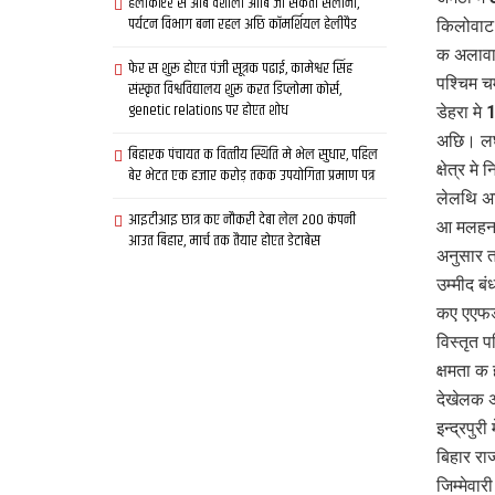
हेलीकॉप्टर स आब वैशाली आबि जा सकता सैलानी,
पर्यटन विभाग बना रहल अछि कॉमर्शियल हेलीपैड
किलोवाट 
क अलावा
फेर स शुरू होएत पंजी सूत्रक पढाई, कामेश्वर सिंह
पश्चिम च
संस्कृत विश्वविद्यालय शुरू करत डिप्लोमा कोर्स,
genetic relations पर होएत शोध
डेहरा मे
अछि। लघु
बिहारक पंचायत क वित्‍तीय स्थिति मे भेल सुधार, पहिल
क्षेत्र 
बेर भेटत एक हजार करोड़ तकक उपयोगिता प्रमाण पत्र
लेलथि अछ
आइटीआइ छात्र कए नौकरी देबा लेल 200 कंपनी
आ मलहनवा
आउत बिहार, मार्च तक तैयार होएत डेटाबेस
अनुसार त
उम्मीद ब
कए एएफडी
विस्तृत 
क्षमता क
देखेलक अ
इन्द्रपुर
बिहार रा
जिम्मेवा