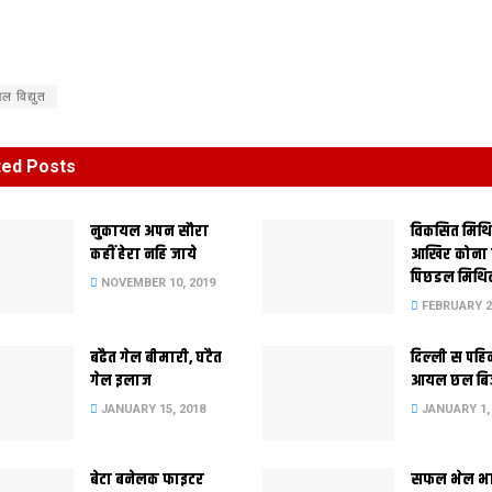
ल विद्युत
ted
Posts
नुकायल अपन सौरा
विकसित मिथ
कहीं हेरा नहि जाये
आखिर कोना
पिछडल मिथि
NOVEMBER 10, 2019
FEBRUARY 23
बढैत गेल बीमारी, घटैत
दिल्‍ली स पहि
गेल इलाज
आयल छल बि
JANUARY 15, 2018
JANUARY 1,
बेटा बनेलक फाइटर
सफल भेल भ