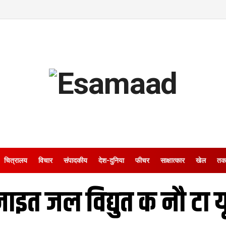
चित्रालय
विचार
संपादकीय
देश-दुनिया
फीचर
साक्षात्‍कार
खेल
तक
 जाइत जल विद्युत क नौ टा य