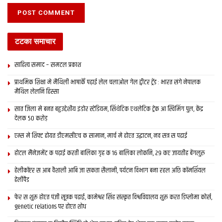
टटका समाचार
साहित्य समाद – समटल प्रकाश
प्राथमिक शि‍क्षा मे मैथि‍ली भाषाकेँ पढ़ाई लेल चलाओल गेल ट्वीटर ट्रेंड : भारत संगे नेपालक
मैथिल लेलनि हिस्सा
सात जिला मे बनत बहुउद्देशीय इंडोर स्‍टेडि‍यम, सिंथेटिक एथलेटिक ट्रेक आ स्विमिंग पुल, केंद्र
देलक 50 करोड़
एम्स मे शिफ्ट होयत डीएमसीएच क सामान, मार्च मे होएत उद्घाटन, नव सत्र स पढाई
होटल मैनेजमेंट क पढ़ाई करती बालिका गृह क 16 बालिका लोकनि, 29 कए जायतीह बेंगलुरु
हेलीकॉप्टर स आब वैशाली आबि जा सकता सैलानी, पर्यटन विभाग बना रहल अछि कॉमर्शियल
हेलीपैड
फेर स शुरू होएत पंजी सूत्रक पढाई, कामेश्वर सिंह संस्कृत विश्वविद्यालय शुरू करत डिप्लोमा कोर्स,
genetic relations पर होएत शोध