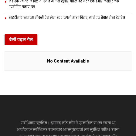
बिहारक पंचायत क वित्‍तीय स्थिति मे भेल सुधार, पहिल बेर भेटत एक हजार करोड़ तकक
उपयोगिता प्रमाण पत्र
आइटीआइ छात्र कए नौकरी देबा लेल 200 कंपनी आउत बिहार, मार्च तक तैयार होएत डेटाबेस
बेसी पढ़ल गेल
No Content Available
सर्वाधिकार सुरक्षित। इसमाद डॉट कॉम मे प्रकाशित सभटा रचना आ
आर्काइवक सर्वाधिकार रचनाकार आ संग्रहकर्त्ता लग सुरक्षित अछि। रचना
क अनुवाद आ पुन: प्रकाशन वा आर्काइव क उपयोग लेल इ-समाद डॉट