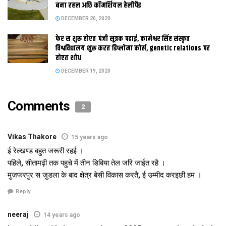
लगबाक उम्‍मीद अछि। एहि दूनू टिसन क भवन निर्माण सेहो भ चुकल अछि।
बना रहल अछि कॉमर्शियल हेलीपैड
रेलवे क एकटा अधिकारी कहला जे एहि रेलखंड पर एखन सिग्नल क काज
DECEMBER 20, 2020
चलि रहल अछि। धरमपुर स आगू रेलवे पटरी क अगल-बगल गिट्टी खसाउल
फेर स शुरू होएत पंजी सूत्रक पढाई, कामेश्वर सिंह संस्कृत
जा रहल अछि। एहि काज मे एक दिन आओर लागत। कटौंझा पुल पर
विश्वविद्यालय शुरू करत डिप्लोमा कोर्स, genetic relations पर
एलाइनमेंट क काज कैल जा रहल अछि। एहि पुल क काज पूरा भेला पर
होएत शोध
सीतामढ़ी दिस स सेहो मालगाड़ी स गिट्टी स लदल रैक पहुंच सकत। जाहि
DECEMBER 19, 2020
स काज जल्‍दी संपन्‍न भ सकैत अछि। ओना सबटा समय स रहल त इ रेलखंड
मार्च तक शुरू भ जाएत।
Comments
2
Vikas Thakore
15 years ago
Tags:
Bihar
मुजफ्फरपुर-सीतामढ़ी रेलखंड
ई रेल्खण्ड बहुत जरूरी रहई ।
पहिले, सीतामढ़ी तक पहुचे में तीन डिबिया तेल जरि जाईत रहै ।
मुजफरपुर स जुडला के बाद क्षेत्र बेसी विकास करतै, ई उम्मीद करइछी हम ।
Reply
neeraj
14 years ago