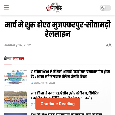
मार्च मे शुरू होएत मुजफ्फरपुर-सीतामढ़ी
रेललाइन
A
January 16, 2012
A
दोसर
समाचार
प्राथमिक शि‍क्षा मे मैथि‍ली भाषाकेँ पढ़ाई लेल चलाओल गेल ट्वीटर
ट्रेंड : भारत संगे नेपालक मैथिल लेलनि हिस्सा
JANUARY 5, 2021
सात जिला मे बनत बहुउद्देशीय इंडोर स्‍टेडि‍यम, सिंथेटिक
एथलेटिक ट्रेक आ स्विमिंग पुल, केंद्र देलक 50 करोड़
Continue Reading
DECEMBER 26, 2020