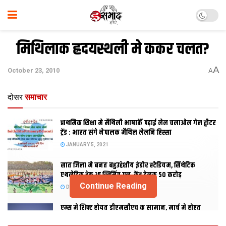
मिथिलाक ह्रदयस्थली मे ककर चलत?
A
October 23, 2010
A
दोसर
समाचार
प्राथमिक शि‍क्षा मे मैथि‍ली भाषाकेँ पढ़ाई लेल चलाओल गेल ट्वीटर
ट्रेंड : भारत संगे नेपालक मैथिल लेलनि हिस्सा
JANUARY 5, 2021
सात जिला मे बनत बहुउद्देशीय इंडोर स्‍टेडि‍यम, सिंथेटिक
एथलेटिक ट्रेक आ स्विमिंग पुल, केंद्र देलक 50 करोड़
Continue Reading
DECEMBER 26, 2020
एम्स मे शिफ्ट होयत डीएमसीएच क सामान, मार्च मे होएत
उद्घाटन, नव सत्र स पढाई