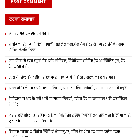
टटका समाचार
साहित्य समाद – समटल प्रकाश
प्राथमिक शि‍क्षा मे मैथि‍ली भाषाकेँ पढ़ाई लेल चलाओल गेल ट्वीटर ट्रेंड : भारत संगे नेपालक
मैथिल लेलनि हिस्सा
सात जिला मे बनत बहुउद्देशीय इंडोर स्‍टेडि‍यम, सिंथेटिक एथलेटिक ट्रेक आ स्विमिंग पुल, केंद्र
देलक 50 करोड़
एम्स मे शिफ्ट होयत डीएमसीएच क सामान, मार्च मे होएत उद्घाटन, नव सत्र स पढाई
होटल मैनेजमेंट क पढ़ाई करती बालिका गृह क 16 बालिका लोकनि, 29 कए जायतीह बेंगलुरु
हेलीकॉप्टर स आब वैशाली आबि जा सकता सैलानी, पर्यटन विभाग बना रहल अछि कॉमर्शियल
हेलीपैड
फेर स शुरू होएत पंजी सूत्रक पढाई, कामेश्वर सिंह संस्कृत विश्वविद्यालय शुरू करत डिप्लोमा कोर्स,
genetic relations पर होएत शोध
बिहारक पंचायत क वित्‍तीय स्थिति मे भेल सुधार, पहिल बेर भेटत एक हजार करोड़ तकक