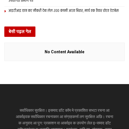
उपयोगिता प्रमाण पत्र
आइटीआइ छात्र कए नौकरी देबा लेल 200 कंपनी आउत बिहार, मार्च तक तैयार होएत डेटाबेस
बेसी पढ़ल गेल
No Content Available
सर्वाधिकार सुरक्षित। इसमाद डॉट कॉम मे प्रकाशित सभटा रचना आ
आर्काइवक सर्वाधिकार रचनाकार आ संग्रहकर्त्ता लग सुरक्षित अछि। रचना
क अनुवाद आ पुन: प्रकाशन वा आर्काइव क उपयोग लेल इ-समाद डॉट