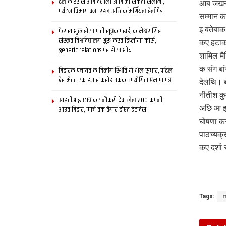
हेलीकॉप्टर स आब वैशाली आबि जा सकता सैलानी,
आब जखन 
पर्यटन विभाग बना रहल अछि कॉमर्शियल हेलीपैड
सम्मान क
इ बतेबाक 
फेर स शुरू होएत पंजी सूत्रक पढाई, कामेश्वर सिंह
संस्कृत विश्वविद्यालय शुरू करत डिप्लोमा कोर्स,
कए हटाकए
genetic relations पर होएत शोध
शामिल मै
क संग बा
बिहारक पंचायत क वित्‍तीय स्थिति मे भेल सुधार, पहिल
बेर भेटत एक हजार करोड़ तकक उपयोगिता प्रमाण पत्र
देलथि। ब
नीतीश कु
आइटीआइ छात्र कए नौकरी देबा लेल 200 कंपनी
अछि आ इ 
आउत बिहार, मार्च तक तैयार होएत डेटाबेस
घोषणा कर
पाठच्यक्
कए दर्श
Tags:
m