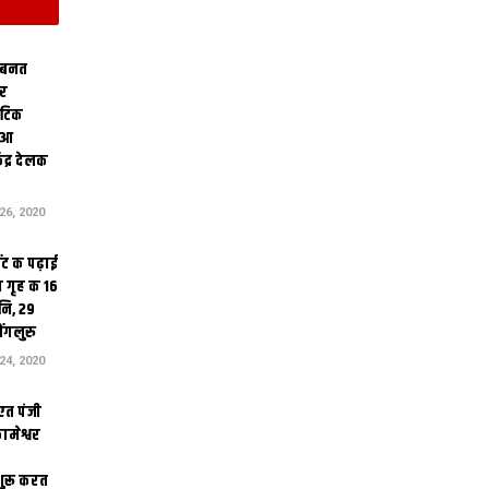
 बनत
ोर
थेटिक
क आ
ेंद्र देलक
6, 2020
ंट क पढ़ाई
 गृह क 16
ि, 29
ंगलुरु
4, 2020
एत पंजी
ामेश्वर
 शुरू करत