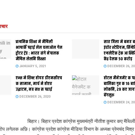
ाचार
प्राथमिक शि‍क्षा मे मैथि‍ली
सात जिला मे बनत बहु
भाषाकेँ पढ़ाई लेल चलाओल गेल
इंडोर स्‍टेडि‍यम, सिंथ
ट्वीटर ट्रेंड : भारत संगे नेपालक
एथलेटिक ट्रेक आ स्विम
मैथिल लेलनि हिस्सा
केंद्र देलक 50 करोड़
JANUARY 5, 2021
DECEMBER 26, 20
एम्स मे शिफ्ट होयत डीएमसीएच
होटल मैनेजमेंट क प
क सामान, मार्च मे होएत
बालिका गृह क 16 ब
उद्घाटन, नव सत्र स पढाई
लोकनि, 29 कए जाय
बेंगलुरु
DECEMBER 26, 2020
DECEMBER 24, 20
बिहार। बिहार प्रदेश कांग्रेस मुख्यमंत्री नीतीश कुमार कए मैथिल
प लगेलक अछि। कांग्रेस प्रदेश कांग्रेस मीडिया विभाग के अध्यक्ष प्रेमचंद मिश्