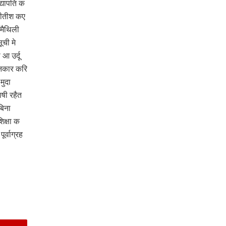
्यापति क
नीतीश कए
 मैथिली
ची मे
आ उर्दू
इनकार करि
मुदा
षी रहैत
बिना
िक्षा क
र्वाग्रह