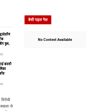
बेसी पढ़ल गेल
उद्देशीय
ेटिक
No Content Available
िंग पुल,
20
ढ़ाई करती
ालिका
तीह
20
ी विरोधी
र कहला जे