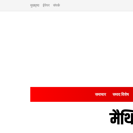
मुखपृष्ठ
ईपेपर
संपर्क
समाचार
समाद विशेष
मैथि