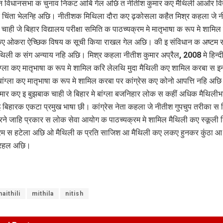
विधानसभा क चुनाव निकट आबि गेल अछि त नीतीश कुमार कए मैथिली आओर विद
 चिंता भेलन्हि अछि। नीतीशक मिथिला दौरा कए ढ़कोसला कहैत मिश्र कहला जे 
चाही जे बिहार विद्यालय परीक्षा समिति क पाठच्यक्रम मे मातृभाषा क रूप मे शामिल
 ओकरा ऐच्छिक विषय क सूची किया राखल गेल अछि। की इ संविधान क अष्टम सू
थिली क संग अन्याय नहि अछि। मिश्र कहला नीतीश कुमार अप्रैल, 2008 मे हिन्दी 
ंग्ला कए मातृभाषा क रूप मे शामिल करि लेलथि मुदा मैथिली कए शामिल करबा स 
ांग्ला कए मातृभाषा क रूप मे शामिल करबा पर कांग्रेस कए कोनो आपत्ति नहि अछि 
मार कए इ बुझबाक चाही जे बिहार मे बांग्ला बजनिहार लोक स कहीं अधिक मैथिलीभा
बिहारक एकटा प्रमुख भाषा छी। कांग्रेस नेता कहला जे नीतीश गुपचुप तरीका स 
ने जाहि प्रकार स लोक सेवा आयोग क पाठच्यक्रम मे शामिल मैथिली कए स्कूली श
रम स हटेला अछि ओ मैथिली क प्रति साजिश आ मैथिली कए लकए हुनकर कुंठा आ पू
ा रहल अछि।
aithili
mithila
nitish