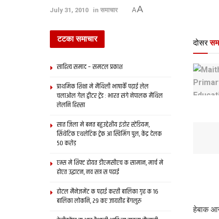
A
July 31, 2010
in
समाचार
A
टटका समाचार
दोसर
सम
साहित्य समाद – समटल प्रकाश
प्राथमिक शि‍क्षा मे मैथि‍ली भाषाकेँ पढ़ाई लेल
चलाओल गेल ट्वीटर ट्रेंड : भारत संगे नेपालक मैथिल
लेलनि हिस्सा
सात जिला मे बनत बहुउद्देशीय इंडोर स्‍टेडि‍यम,
सिंथेटिक एथलेटिक ट्रेक आ स्विमिंग पुल, केंद्र देलक
50 करोड़
एम्स मे शिफ्ट होयत डीएमसीएच क सामान, मार्च मे
होएत उद्घाटन, नव सत्र स पढाई
होटल मैनेजमेंट क पढ़ाई करती बालिका गृह क 16
बालिका लोकनि, 29 कए जायतीह बेंगलुरु
हेबाक आरो