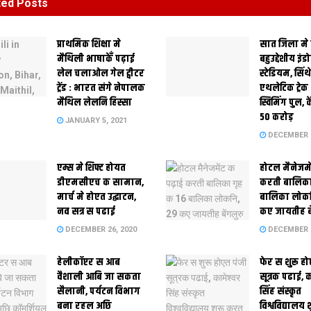
ted
Posts
प्राथमिक शि‍क्षा मे
सात जिला मे
मैथि‍ली भाषाकेँ पढ़ाई
बहुउद्देशीय इंड
लेल चलाओल गेल ट्वीटर
स्‍टेडि‍यम, सिं
ट्रेंड : भारत संगे नेपालक
एथलेटिक ट्रे
मैथिल लेलनि हिस्सा
स्विमिंग पुल, क
50 करोड़
JANUARY 5, 2021
DECEMBER 2
एम्स मे शिफ्ट होयत
होटल मैनेजमे
डीएमसीएच क सामान,
करती बालिका
मार्च मे होएत उद्घाटन,
बालिका लोकन
नव सत्र स पढाई
कए जायतीह बे
DECEMBER 26, 2020
DECEMBER 2
हेलीकॉप्टर स आब
फेर स शुरू हो
वैशाली आबि जा सकता
सूत्रक पढाई, क
सैलानी, पर्यटन विभाग
सिंह संस्कृत
बना रहल अछि
विश्वविद्यालय