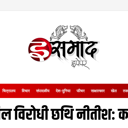
चित्रालय
विचार
संपादकीय
देश-दुनिया
फीचर
साक्षात्‍कार
खेल
तक
ल विरोधी छथि नीतीश: कां