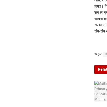
अछि, तखन
होएत। वि
रूप ल चु
सामना कर
राखब कठि
संग-संग 
Tags:
B
Rela