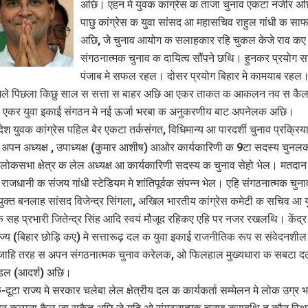
अछि। एहन मे युवक कांग्रेस क ताजा चुनाव एकटा नजीर 
पाछु कांग्रेस क युवा सांसद आ महासचिव राहुल गांधी क साफ द
अछि, जेे चुनाव आयोग क सलाहकार रहि चुकल केजे राव कए
संगठनात्मक चुनाव क दायित्व सौंपने छथि। हुनकर प्रयोग 
पंजाब मे सफल रहल। दोसर प्रयोग बिहार मे कामयाब रहल। र
स भले पिछला किछु साल स सत्ता स बाहर अछि आ एकर ताकत क आकलन नव स कै
ा एकर युवा इकाई संगठन मे नई ऊर्जा भरबा क अनुकरणीय बाट अपनेलक अछि।
देश युवक कांग्रेस पहिल बेर एकटा तर्कसंगत, विधिमान्य आ पारदर्शी चुनाव प्रक्रिय
पन अध्यक्ष , उपाध्यक्ष (कुमार आशीष) आओर कार्यकारिणी क 9टा सदस्य चुनलक
ोकसभा क्षेत्र क लेल अध्यक्ष आ कार्यकारिणी सदस्य क चुनाव सेहो भेल। मतदा
 राजधानी क संजय गांधी स्टेडियम मे शांतिपूर्वक संपन्न भेल। एहि संगठनात्मक चुनाव
ुक्त बनलाह सांसद विजेन्द्र सिंगला, अखिल भारतीय कांग्रेस कमेटी क सचिव आ 
 क सह प्रभारी जितेन्द्र सिंह आदि स्वयं मौजूद रहिकए एहि पर नजर रखलथि। केंद्
ज्य (बिहार छोड़ि कए) मे सत्तारूढ़ दल क युवा इकाई राजनीतिक रूप स संवेदनशील
े जाहि तरह स अपन संगठनात्मक चुनाव करेलक, ओ फिलहाल मुख्यधारा क सबटा 
डल (आदर्श) अछि।
ूटा राज्य मे सरकार चलेबा लेल क्षेत्रीय दल क कार्यकर्ता सम्मेलन मे लोक उग्र 