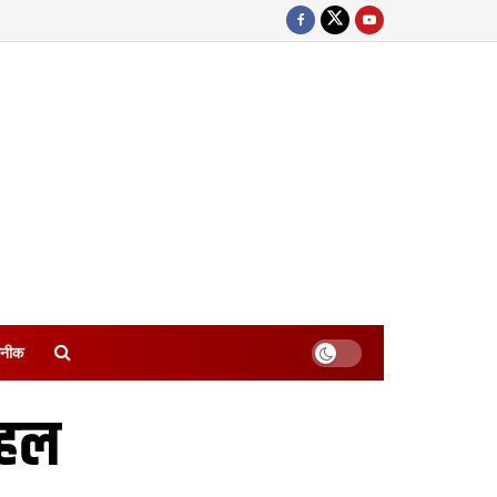
नीक
पहल