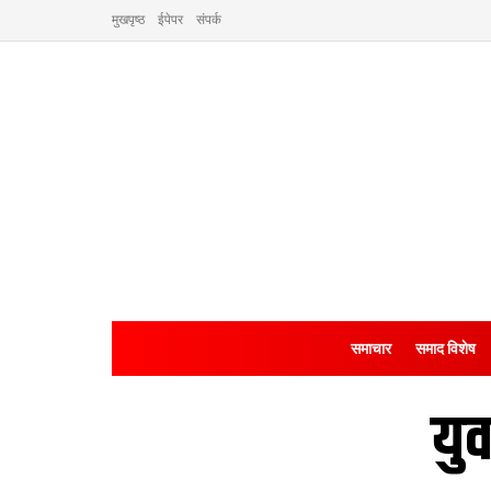
मुखपृष्ठ
ईपेपर
संपर्क
समाचार
समाद विशेष
यु