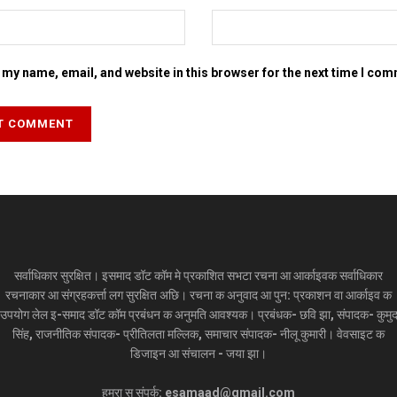
my name, email, and website in this browser for the next time I co
सर्वाधिकार सुरक्षित। इसमाद डॉट कॉम मे प्रकाशित सभटा रचना आ आर्काइवक सर्वाधिकार
रचनाकार आ संग्रहकर्त्ता लग सुरक्षित अछि। रचना क अनुवाद आ पुन: प्रकाशन वा आर्काइव क
उपयोग लेल इ-समाद डॉट कॉम प्रबंधन क अनुमति आवश्यक। प्रबंधक- छवि झा, संपादक- कुमु
सिंह, राजनीतिक संपादक- प्रीतिलता मल्लिक, समाचार संपादक- नीलू कुमारी। वेवसाइट क
डिजाइन आ संचालन - जया झा।
हमरा स संपर्क: esamaad@gmail.com