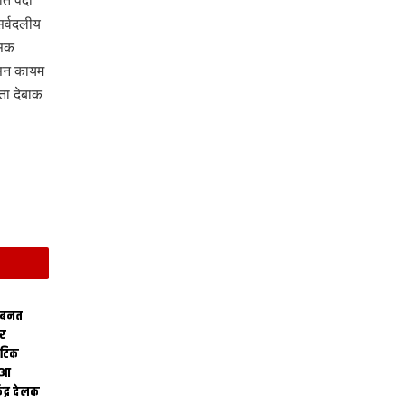
ि पैदा
सर्वदलीय
मसक
ासन कायम
ता देबाक
 बनत
ोर
थेटिक
क आ
ेंद्र देलक