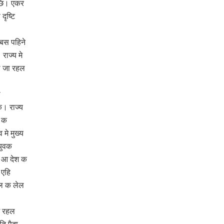
अछि। एकर
ृष्टि
सबस पहिने
ाज्य मे
ल जा रहल
ा
। राज्य
न क
 मे मुख्य
युवक
र आ देश क
 एहि
दल क लेल
भ रहल