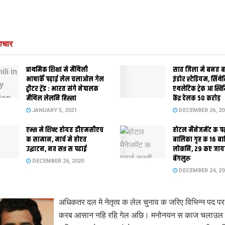
ाचार
प्राथमिक शि‍क्षा मे मैथि‍ली
सात जिला मे बनत बहु
भाषाकेँ पढ़ाई लेल चलाओल गेल
इंडोर स्‍टेडि‍यम, सिंथ
ट्वीटर ट्रेंड : भारत संगे नेपालक
एथलेटिक ट्रेक आ स्विम
मैथिल लेलनि हिस्सा
केंद्र देलक 50 करोड़
JANUARY 5, 2021
DECEMBER 26, 20
एम्स मे शिफ्ट होयत डीएमसीएच
होटल मैनेजमेंट क प
क सामान, मार्च मे होएत
बालिका गृह क 16 ब
उद्घाटन, नव सत्र स पढाई
लोकनि, 29 कए जाय
बेंगलुरु
DECEMBER 26, 2020
DECEMBER 24, 20
अधिकतर दल मे नेतृत्व क लेल चुनाव क जरिए विभिन्न पद पर 
करब आसान नहि रहि गेल अछि। मनोनयन स काज चलाउल