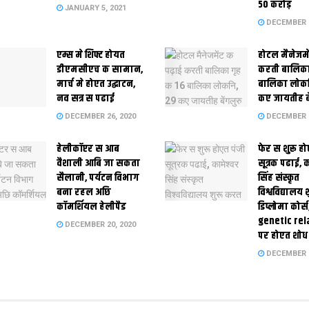
50 करोड़
JANUARY 5, 2021
DECEMBER 2
एम्स मे शिफ्ट होयत
होटल मैनेजमे
डीएमसीएच क सामान,
करती बालिका
मार्च मे होएत उद्घाटन,
बालिका लोकन
नव सत्र स पढाई
कए जायतीह बे
DECEMBER 26, 2020
DECEMBER 2
हेलीकॉप्टर स आब
फेर स शुरू हो
वैशाली आबि जा सकता
सूत्रक पढाई, क
सैलानी, पर्यटन विभाग
सिंह संस्कृत
बना रहल अछि
विश्वविद्यालय
कॉमर्शियल हेलीपैड
डिप्लोमा कोर्स
genetic rel
DECEMBER 20, 2020
पर होएत शोध
DECEMBER 1