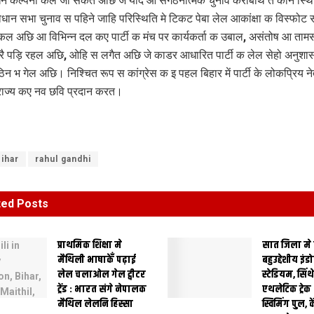
 कल्पना कैल जा सकैत अछि जे यदि ओ संगठनात्मक चुनाव कराबथि त कौन स्थित
धान सभा चुनाव स पहिने जाहि परिस्थिति मे टिकट पेबा लेल आकांक्षा क विस्फोट 
कल अछि आ विभिन्न दल कए पार्टी क मंच पर कार्यकर्ता क उबाल, असंतोष आ ता
ै पड़ि रहल अछि, ओहि स लगैत अछि जे काडर आधारित पार्टी क लेल सेहो अनुश
न भ गेल अछि। निश्चित रूप स कांग्रेस क इ पहल बिहार में पार्टी के लोकप्रिय ने
राज्य कए नव छवि प्रदान करत।
ihar
rahul gandhi
ted
Posts
प्राथमिक शि‍क्षा मे
सात जिला मे
मैथि‍ली भाषाकेँ पढ़ाई
बहुउद्देशीय इंड
लेल चलाओल गेल ट्वीटर
स्‍टेडि‍यम, सिं
ट्रेंड : भारत संगे नेपालक
एथलेटिक ट्रे
मैथिल लेलनि हिस्सा
स्विमिंग पुल, क