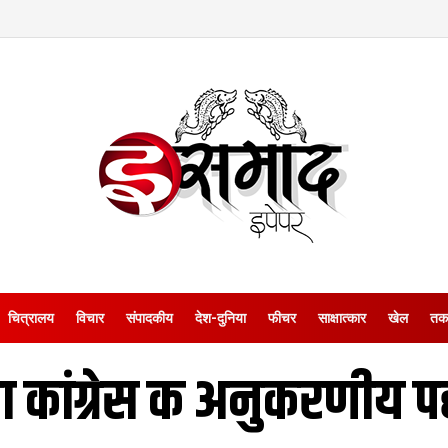
चित्रालय
विचार
संपादकीय
देश-दुनिया
फीचर
साक्षात्‍कार
खेल
तक
वा कांग्रेस क अनुकरणीय 