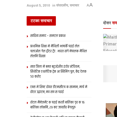
A
August 5, 2010
in
संपादकीय
,
समाचार
A
टटका समाचार
दोसर
सम
साहित्य समाद – समटल प्रकाश
प्राथमिक शि‍क्षा मे मैथि‍ली भाषाकेँ पढ़ाई लेल
चलाओल गेल ट्वीटर ट्रेंड : भारत संगे नेपालक मैथिल
लेलनि हिस्सा
सात जिला मे बनत बहुउद्देशीय इंडोर स्‍टेडि‍यम,
सिंथेटिक एथलेटिक ट्रेक आ स्विमिंग पुल, केंद्र देलक
50 करोड़
एम्स मे शिफ्ट होयत डीएमसीएच क सामान, मार्च मे
होएत उद्घाटन, नव सत्र स पढाई
होटल मैनेजमेंट क पढ़ाई करती बालिका गृह क 16
बालिका लोकनि, 29 कए जायतीह बेंगलुरु