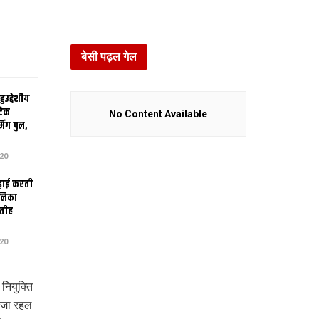
बेसी पढ़ल गेल
उद्देशीय
ेटिक
No Content Available
िंग पुल,
20
ढ़ाई करती
ालिका
तीह
20
नियुक्ति
 जा रहल