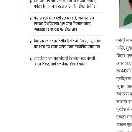
हेलीकॉप्टर स आब वैशाली आबि जा सकता सैलानी,
पर्यटन विभाग बना रहल अछि कॉमर्शियल हेलीपैड
फेर स शुरू होएत पंजी सूत्रक पढाई, कामेश्वर सिंह
संस्कृत विश्वविद्यालय शुरू करत डिप्लोमा कोर्स,
genetic relations पर होएत शोध
कांग्रे
बिहारक पंचायत क वित्‍तीय स्थिति मे भेल सुधार, पहिल
बेर भेटत एक हजार करोड़ तकक उपयोगिता प्रमाण पत्र
अछि, मुद
बिहार प्र
आइटीआइ छात्र कए नौकरी देबा लेल 200 कंपनी
अपनाकए अ
आउत बिहार, मार्च तक तैयार होएत डेटाबेस
क 40सो ल
प्रक्रिया
चुनाव आय
कांग्रेस
सातटा रा
प्रदेश म
एकटा मा
जखन एक-द