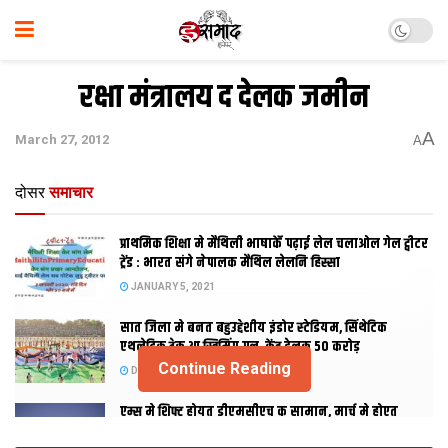
रक्षा मंत्रालय द देलक जमीन
A
March 27, 2012
A
दोसर
समाचार
प्राथमिक शि‍क्षा मे मैथि‍ली भाषाकेँ पढ़ाई लेल चलाओल गेल ट्वीटर
ट्रेंड : भारत संगे नेपालक मैथिल लेलनि हिस्सा
JANUARY 5, 2021
सात जिला मे बनत बहुउद्देशीय इंडोर स्‍टेडि‍यम, सिंथेटिक
एथलेटिक ट्रेक आ स्विमिंग पुल, केंद्र देलक 50 करोड़
Continue Reading
DECEMBER 26, 2020
एम्स मे शिफ्ट होयत डीएमसीएच क सामान, मार्च मे होएत
उद्घाटन, नव सत्र स पढाई