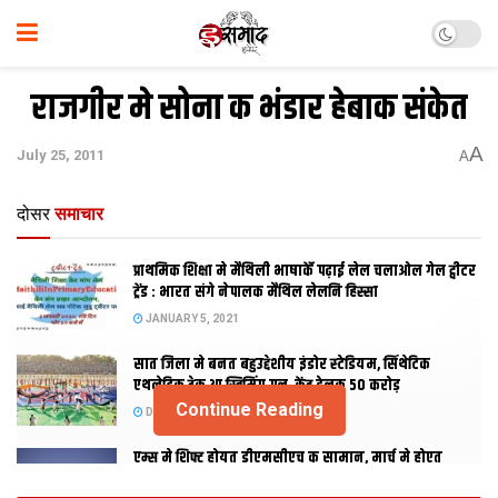
राजगीर मे सोना क भंडार हेबाक संकेत
A
July 25, 2011
A
दोसर
समाचार
प्राथमिक शि‍क्षा मे मैथि‍ली भाषाकेँ पढ़ाई लेल चलाओल गेल ट्वीटर
ट्रेंड : भारत संगे नेपालक मैथिल लेलनि हिस्सा
JANUARY 5, 2021
सात जिला मे बनत बहुउद्देशीय इंडोर स्‍टेडि‍यम, सिंथेटिक
एथलेटिक ट्रेक आ स्विमिंग पुल, केंद्र देलक 50 करोड़
Continue Reading
DECEMBER 26, 2020
एम्स मे शिफ्ट होयत डीएमसीएच क सामान, मार्च मे होएत
उद्घाटन, नव सत्र स पढाई