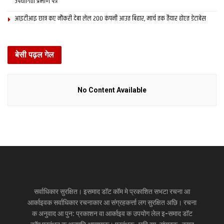
उपयोगिता प्रमाण पत्र
आइटीआइ छात्र कए नौकरी देबा लेल 200 कंपनी आउत बिहार, मार्च तक तैयार होएत डेटाबेस
बेसी पढ़ल गेल
No Content Available
सर्वाधिकार सुरक्षित। इसमाद डॉट कॉम मे प्रकाशित सभटा रचना आ
आर्काइवक सर्वाधिकार रचनाकार आ संग्रहकर्त्ता लग सुरक्षित अछि। रचना
क अनुवाद आ पुन: प्रकाशन वा आर्काइव क उपयोग लेल इ-समाद डॉट