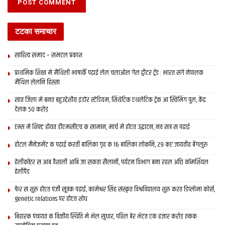
टटका समाचार
साहित्य समाद – समटल प्रकाश
प्राथमिक शि‍क्षा मे मैथि‍ली भाषाकेँ पढ़ाई लेल चलाओल गेल ट्वीटर ट्रेंड : भारत संगे नेपालक
मैथिल लेलनि हिस्सा
सात जिला मे बनत बहुउद्देशीय इंडोर स्‍टेडि‍यम, सिंथेटिक एथलेटिक ट्रेक आ स्विमिंग पुल, केंद्र
देलक 50 करोड़
एम्स मे शिफ्ट होयत डीएमसीएच क सामान, मार्च मे होएत उद्घाटन, नव सत्र स पढाई
होटल मैनेजमेंट क पढ़ाई करती बालिका गृह क 16 बालिका लोकनि, 29 कए जायतीह बेंगलुरु
हेलीकॉप्टर स आब वैशाली आबि जा सकता सैलानी, पर्यटन विभाग बना रहल अछि कॉमर्शियल
हेलीपैड
फेर स शुरू होएत पंजी सूत्रक पढाई, कामेश्वर सिंह संस्कृत विश्वविद्यालय शुरू करत डिप्लोमा कोर्स,
genetic relations पर होएत शोध
बिहारक पंचायत क वित्‍तीय स्थिति मे भेल सुधार, पहिल बेर भेटत एक हजार करोड़ तकक