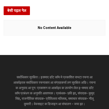
बेसी पढ़ल गेल
No Content Available
सर्वाधिकार सुरक्षित। इसमाद डॉट कॉम मे प्रकाशित सभटा रचना आ
आर्काइवक सर्वाधिकार रचनाकार आ संग्रहकर्त्ता लग सुरक्षित अछि। रचना
क अनुवाद आ पुन: प्रकाशन वा आर्काइव क उपयोग लेल इ-समाद डॉट
कॉम प्रबंधन क अनुमति आवश्यक। प्रबंधक- छवि झा, संपादक- कुमुद
सिंह, राजनीतिक संपादक- प्रीतिलता मल्लिक, समाचार संपादक- नीलू
कुमारी। वेवसाइट क डिजाइन आ संचालन - जया झा।