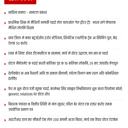
साहित्य समाद – समटल प्रकाश
प्राथमिक शि‍क्षा मे मैथि‍ली भाषाकेँ पढ़ाई लेल चलाओल गेल ट्वीटर ट्रेंड : भारत संगे नेपालक
मैथिल लेलनि हिस्सा
सात जिला मे बनत बहुउद्देशीय इंडोर स्‍टेडि‍यम, सिंथेटिक एथलेटिक ट्रेक आ स्विमिंग पुल, केंद्र
देलक 50 करोड़
एम्स मे शिफ्ट होयत डीएमसीएच क सामान, मार्च मे होएत उद्घाटन, नव सत्र स पढाई
होटल मैनेजमेंट क पढ़ाई करती बालिका गृह क 16 बालिका लोकनि, 29 कए जायतीह बेंगलुरु
हेलीकॉप्टर स आब वैशाली आबि जा सकता सैलानी, पर्यटन विभाग बना रहल अछि कॉमर्शियल
हेलीपैड
फेर स शुरू होएत पंजी सूत्रक पढाई, कामेश्वर सिंह संस्कृत विश्वविद्यालय शुरू करत डिप्लोमा कोर्स,
genetic relations पर होएत शोध
बिहारक पंचायत क वित्‍तीय स्थिति मे भेल सुधार, पहिल बेर भेटत एक हजार करोड़ तकक
उपयोगिता प्रमाण पत्र
आइटीआइ छात्र कए नौकरी देबा लेल 200 कंपनी आउत बिहार, मार्च तक तैयार होएत डेटाबेस