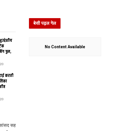
बेसी पढ़ल गेल
उद्देशीय
ेटिक
No Content Available
िंग पुल,
20
ढ़ाई करती
ालिका
तीह
20
 सांसद सह