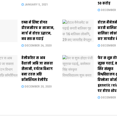
50 करोड़
JANUARY 5, 2021
DECEMBER 2
एम्स मे शिफ्ट होयत
होटल मैनेजमे
डीएमसीएच क सामान,
करती बालिका
मार्च मे होएत उद्घाटन,
बालिका लोकन
नव सत्र स पढाई
कए जायतीह बे
DECEMBER 26, 2020
DECEMBER 2
हेलीकॉप्टर स आब
फेर स शुरू हो
वैशाली आबि जा सकता
सूत्रक पढाई, क
सैलानी, पर्यटन विभाग
सिंह संस्कृत
बना रहल अछि
विश्वविद्यालय
कॉमर्शियल हेलीपैड
डिप्लोमा कोर्स
genetic rel
DECEMBER 20, 2020
पर होएत शोध
DECEMBER 1