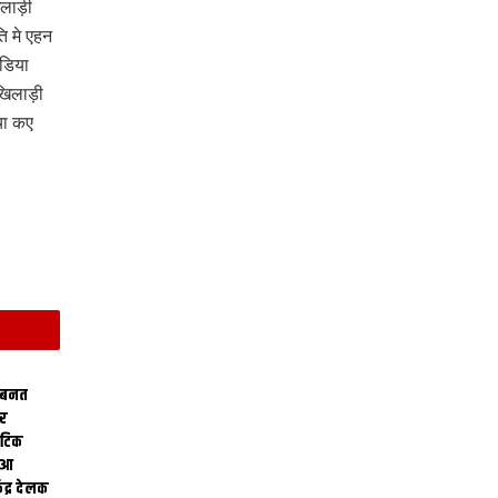
लाड़ी
ि मे एहन
ंडिया
खिलाड़ी
चा कए
 बनत
ोर
थेटिक
क आ
ेंद्र देलक