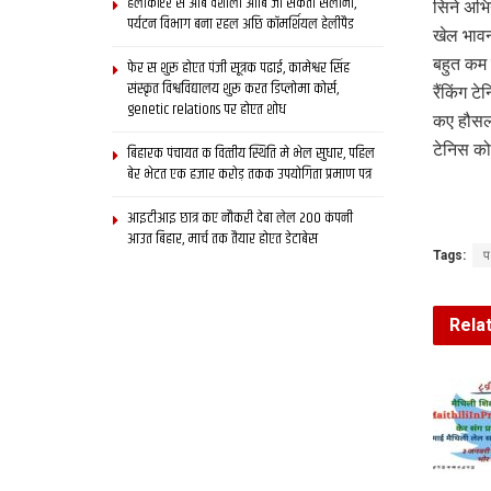
हेलीकॉप्टर स आब वैशाली आबि जा सकता सैलानी,
सिने अभि
पर्यटन विभाग बना रहल अछि कॉमर्शियल हेलीपैड
खेल भावन
बहुत कम 
फेर स शुरू होएत पंजी सूत्रक पढाई, कामेश्वर सिंह
संस्कृत विश्वविद्यालय शुरू करत डिप्लोमा कोर्स,
रैंकिंग 
genetic relations पर होएत शोध
कए हौसल
टेनिस को
बिहारक पंचायत क वित्‍तीय स्थिति मे भेल सुधार, पहिल
बेर भेटत एक हजार करोड़ तकक उपयोगिता प्रमाण पत्र
आइटीआइ छात्र कए नौकरी देबा लेल 200 कंपनी
आउत बिहार, मार्च तक तैयार होएत डेटाबेस
Tags:
प
Rela