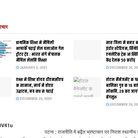
ाचार
प्राथमिक शि‍क्षा मे मैथि‍ली
सात जिला मे बनत बहु
भाषाकेँ पढ़ाई लेल चलाओल गेल
इंडोर स्‍टेडि‍यम, सिंथ
ट्वीटर ट्रेंड : भारत संगे नेपालक
एथलेटिक ट्रेक आ स्विम
मैथिल लेलनि हिस्सा
केंद्र देलक 50 करोड़
JANUARY 5, 2021
DECEMBER 26, 20
एम्स मे शिफ्ट होयत डीएमसीएच
होटल मैनेजमेंट क प
क सामान, मार्च मे होएत
बालिका गृह क 16 ब
उद्घाटन, नव सत्र स पढाई
लोकनि, 29 कए जाय
बेंगलुरु
DECEMBER 26, 2020
DECEMBER 24, 20
पटना : राजनीति मे बढ़ैत भ्रष्टाचार पर निराश स्थानीय