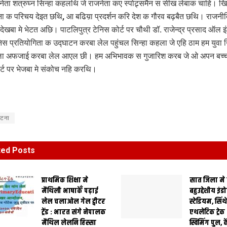
नेता शत्रुघ्न सिन्हा कहलथि जे राजनेता कए स्पोट्र्समैन स सीख लेबाक चाहि। खि
ा क परिचय देइत छथि, आ बढिय़ा प्रदर्शन करि देश क गौरव बढ़बैत छथि। राजनीत
देखबा मे भेटत अछि। पाटलिपुत्र टेनिस कोर्ट पर चौथी डॉ. राजेन्द्र प्रसाद ऑल इ
टेनिस प्रतियोगिता क उद्घाटन करबा लेल पहुंचल सिन्हा कहला जे एहि ठाम हम युवा 
ा अफजाई करबा लेल आएल छी। हम अभिभावक स गुजारिश करब जे ओ अपन बच्
र्ट पर भेजबा मे संकोच नहि करथि।
टना
ted
Posts
प्राथमिक शि‍क्षा मे
सात जिला मे
मैथि‍ली भाषाकेँ पढ़ाई
बहुउद्देशीय इंड
लेल चलाओल गेल ट्वीटर
स्‍टेडि‍यम, सिं
ट्रेंड : भारत संगे नेपालक
एथलेटिक ट्रे
मैथिल लेलनि हिस्सा
स्विमिंग पुल, क