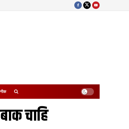
नीक
ेबाक चाहि