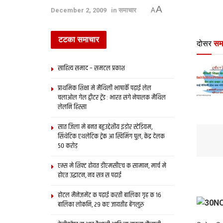
A
December 2, 2009
in
समाचार
A
टटका समाचार
दोसर
सम
साहित्य समाद – समटल प्रकाश
प्राथमिक शि‍क्षा मे मैथि‍ली भाषाकेँ पढ़ाई लेल
चलाओल गेल ट्वीटर ट्रेंड : भारत संगे नेपालक मैथिल
लेलनि हिस्सा
सात जिला मे बनत बहुउद्देशीय इंडोर स्‍टेडि‍यम,
सिंथेटिक एथलेटिक ट्रेक आ स्विमिंग पुल, केंद्र देलक
50 करोड़
एम्स मे शिफ्ट होयत डीएमसीएच क सामान, मार्च मे
होएत उद्घाटन, नव सत्र स पढाई
होटल मैनेजमेंट क पढ़ाई करती बालिका गृह क 16
बालिका लोकनि, 29 कए जायतीह बेंगलुरु