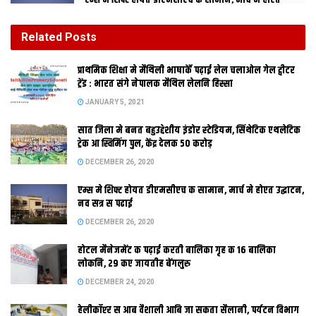
एम्स मे शिफ्ट होयत डीएमसीएच क सामान, मार्च मे होएत
उद्घाटन, नव सत्र स पढाई
DECEMBER 26, 2020
Related
Posts
होटल मैनेजमेंट क पढ़ाई करती बालिका गृह क 16 बालिका
प्राथमिक शि‍क्षा मे मैथि‍ली भाषाकेँ पढ़ाई लेल चलाओल गेल ट्वीटर
लोकनि, 29 कए जायतीह बेंगलुरु
ट्रेंड : भारत संगे नेपालक मैथिल लेलनि हिस्सा
DECEMBER 24, 2020
JANUARY 5, 2021
सात जिला मे बनत बहुउद्देशीय इंडोर स्‍टेडि‍यम, सिंथेटिक एथलेटिक
ट्रेक आ स्विमिंग पुल, केंद्र देलक 50 करोड़
DECEMBER 26, 2020
एम्स मे शिफ्ट होयत डीएमसीएच क सामान, मार्च मे होएत उद्घाटन,
नव सत्र स पढाई
DECEMBER 26, 2020
होटल मैनेजमेंट क पढ़ाई करती बालिका गृह क 16 बालिका
दरभंगा । राज्यपाल देवानंद कुवंर बिहारवासी स राज्य क नवनिर्माण मे एकजुट
लोकनि, 29 कए जायतीह बेंगलुरु
हेबाक आह्वान करैत कहला जे राज्य क मानव संसाधन एकर सबस पैघ पूंजी
DECEMBER 24, 2020
अछि। कुंवर आइ एहिठाम बिहार दिवस क मौका पर तीन दिवसीय बिहार अंतर
हेलीकॉप्टर स आब वैशाली आबि जा सकता सैलानी, पर्यटन विभाग
विश्वविद्यालय सांस्कृतिक प्रतियोगिता तरंग 2010 क उदघाटन करबाक बाद