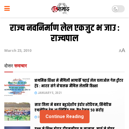
राज्य नवनिर्माण लेल एकजुट भ जाउ :
राज्यपाल
A
March 23, 2010
A
दोसर
समाचार
प्राथमिक शि‍क्षा मे मैथि‍ली भाषाकेँ पढ़ाई लेल चलाओल गेल ट्वीटर
ट्रेंड : भारत संगे नेपालक मैथिल लेलनि हिस्सा
JANUARY 5, 2021
सात जिला मे बनत बहुउद्देशीय इंडोर स्‍टेडि‍यम, सिंथेटिक
एथलेटिक ट्रेक आ स्विमिंग पुल, केंद्र देलक 50 करोड़
Continue Reading
DECEMBER 26, 2020