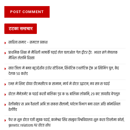
टटका समाचार
साहित्य समाद – समटल प्रकाश
प्राथमिक शि‍क्षा मे मैथि‍ली भाषाकेँ पढ़ाई लेल चलाओल गेल ट्वीटर ट्रेंड : भारत संगे नेपालक
मैथिल लेलनि हिस्सा
सात जिला मे बनत बहुउद्देशीय इंडोर स्‍टेडि‍यम, सिंथेटिक एथलेटिक ट्रेक आ स्विमिंग पुल, केंद्र
देलक 50 करोड़
एम्स मे शिफ्ट होयत डीएमसीएच क सामान, मार्च मे होएत उद्घाटन, नव सत्र स पढाई
होटल मैनेजमेंट क पढ़ाई करती बालिका गृह क 16 बालिका लोकनि, 29 कए जायतीह बेंगलुरु
हेलीकॉप्टर स आब वैशाली आबि जा सकता सैलानी, पर्यटन विभाग बना रहल अछि कॉमर्शियल
हेलीपैड
फेर स शुरू होएत पंजी सूत्रक पढाई, कामेश्वर सिंह संस्कृत विश्वविद्यालय शुरू करत डिप्लोमा कोर्स,
genetic relations पर होएत शोध