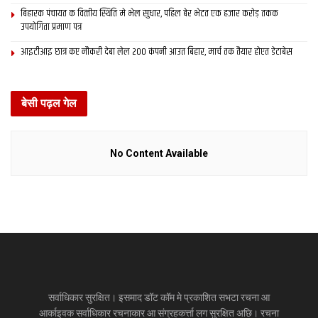
बिहारक पंचायत क वित्‍तीय स्थिति मे भेल सुधार, पहिल बेर भेटत एक हजार करोड़ तकक
उपयोगिता प्रमाण पत्र
आइटीआइ छात्र कए नौकरी देबा लेल 200 कंपनी आउत बिहार, मार्च तक तैयार होएत डेटाबेस
बेसी पढ़ल गेल
No Content Available
सर्वाधिकार सुरक्षित। इसमाद डॉट कॉम मे प्रकाशित सभटा रचना आ
आर्काइवक सर्वाधिकार रचनाकार आ संग्रहकर्त्ता लग सुरक्षित अछि। रचना