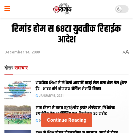
रिमांड होम स 68टा युवतीक रिहाईक
आदेश
A
December 14, 2009
A
दोसर
समाचार
प्राथमिक शि‍क्षा मे मैथि‍ली भाषाकेँ पढ़ाई लेल चलाओल गेल ट्वीटर
ट्रेंड : भारत संगे नेपालक मैथिल लेलनि हिस्सा
JANUARY 5, 2021
सात जिला मे बनत बहुउद्देशीय इंडोर स्‍टेडि‍यम, सिंथेटिक
एथलेटिक ट्रेक आ स्विमिंग पुल, केंद्र देलक 50 करोड़
Continue Reading
DECEMBER 26, 2020