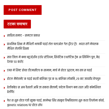
टटका समाचार
साहित्य समाद – समटल प्रकाश
प्राथमिक शि‍क्षा मे मैथि‍ली भाषाकेँ पढ़ाई लेल चलाओल गेल ट्वीटर ट्रेंड : भारत संगे नेपालक
मैथिल लेलनि हिस्सा
सात जिला मे बनत बहुउद्देशीय इंडोर स्‍टेडि‍यम, सिंथेटिक एथलेटिक ट्रेक आ स्विमिंग पुल, केंद्र
देलक 50 करोड़
एम्स मे शिफ्ट होयत डीएमसीएच क सामान, मार्च मे होएत उद्घाटन, नव सत्र स पढाई
होटल मैनेजमेंट क पढ़ाई करती बालिका गृह क 16 बालिका लोकनि, 29 कए जायतीह बेंगलुरु
हेलीकॉप्टर स आब वैशाली आबि जा सकता सैलानी, पर्यटन विभाग बना रहल अछि कॉमर्शियल
हेलीपैड
फेर स शुरू होएत पंजी सूत्रक पढाई, कामेश्वर सिंह संस्कृत विश्वविद्यालय शुरू करत डिप्लोमा कोर्स,
genetic relations पर होएत शोध