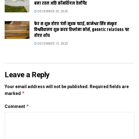
भेटलाक बाद न्यायालय घर जेबाक इच्छा रखला पर 18 वर्ष स अधिक बैसक
बना रहल अछि कॉमर्शियल हेलीपैड
68टा युवती कए सबटा प्रक्रिया पूरा करि रिहा करबाक आदेश देलक।
DECEMBER 20, 2020
अदालत टिप्पणी केलक जे सुधार गृह अवयस्क युवतिक लेल बनाउल गेल
फेर स शुरू होएत पंजी सूत्रक पढाई, कामेश्वर सिंह संस्कृत
अछि। व्यस्क युवति कए रखबा लेल कोनो आओर व्यवस्था हेबाक चाही कोर्ट
विश्वविद्यालय शुरू करत डिप्लोमा कोर्स, genetic relations पर
एहि पर सेहो तमसायल जे राज्य मे मात्र एकटा सुधार गृह उपलब्ध अछि।
होएत शोध
DECEMBER 19, 2020
Tags:
patna
Leave a Reply
Your email address will not be published.
Required fields are
*
marked
*
Comment