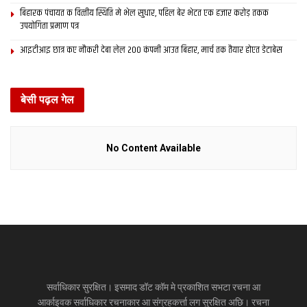
बिहारक पंचायत क वित्‍तीय स्थिति मे भेल सुधार, पहिल बेर भेटत एक हजार करोड़ तकक
उपयोगिता प्रमाण पत्र
आइटीआइ छात्र कए नौकरी देबा लेल 200 कंपनी आउत बिहार, मार्च तक तैयार होएत डेटाबेस
बेसी पढ़ल गेल
No Content Available
सर्वाधिकार सुरक्षित। इसमाद डॉट कॉम मे प्रकाशित सभटा रचना आ
आर्काइवक सर्वाधिकार रचनाकार आ संग्रहकर्त्ता लग सुरक्षित अछि। रचना