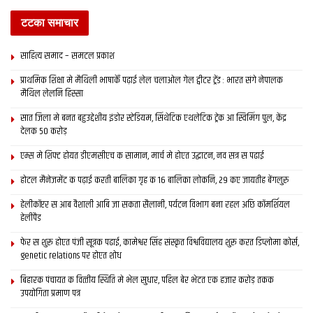
टटका समाचार
साहित्य समाद – समटल प्रकाश
प्राथमिक शि‍क्षा मे मैथि‍ली भाषाकेँ पढ़ाई लेल चलाओल गेल ट्वीटर ट्रेंड : भारत संगे नेपालक
मैथिल लेलनि हिस्सा
सात जिला मे बनत बहुउद्देशीय इंडोर स्‍टेडि‍यम, सिंथेटिक एथलेटिक ट्रेक आ स्विमिंग पुल, केंद्र
देलक 50 करोड़
एम्स मे शिफ्ट होयत डीएमसीएच क सामान, मार्च मे होएत उद्घाटन, नव सत्र स पढाई
होटल मैनेजमेंट क पढ़ाई करती बालिका गृह क 16 बालिका लोकनि, 29 कए जायतीह बेंगलुरु
हेलीकॉप्टर स आब वैशाली आबि जा सकता सैलानी, पर्यटन विभाग बना रहल अछि कॉमर्शियल
हेलीपैड
फेर स शुरू होएत पंजी सूत्रक पढाई, कामेश्वर सिंह संस्कृत विश्वविद्यालय शुरू करत डिप्लोमा कोर्स,
genetic relations पर होएत शोध
बिहारक पंचायत क वित्‍तीय स्थिति मे भेल सुधार, पहिल बेर भेटत एक हजार करोड़ तकक
उपयोगिता प्रमाण पत्र