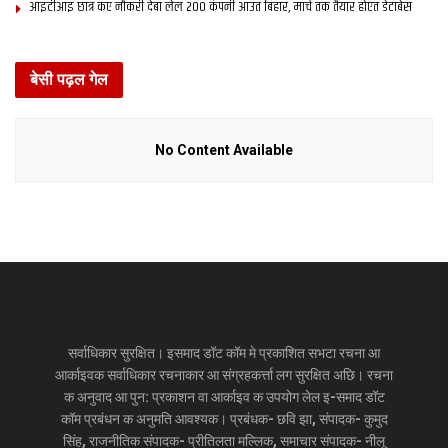
आइटीआइ छात्र कए नौकरी देबा लेल 200 कंपनी आउत बिहार, मार्च तक तैयार होएत डेटाबेस
बेसी पढ़ल गेल
No Content Available
सर्वाधिकार सुरक्षित। इसमाद डॉट कॉम मे प्रकाशित सभटा रचना आ
आर्काइवक सर्वाधिकार रचनाकार आ संग्रहकर्त्ता लग सुरक्षित अछि। रचना
क अनुवाद आ पुन: प्रकाशन वा आर्काइव क उपयोग लेल इ-समाद डॉट
कॉम प्रबंधन क अनुमति आवश्यक। प्रबंधक- छवि झा, संपादक- कुमुद
सिंह, राजनीतिक संपादक- प्रीतिलता मल्लिक, समाचार संपादक- नीलू