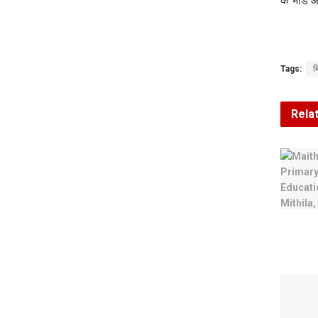
क भीड 
Tags:
ब
Rela