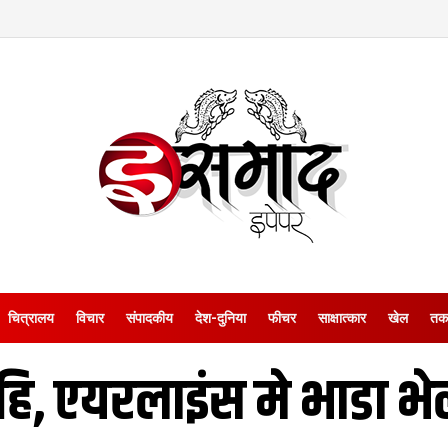
चित्रालय
विचार
संपादकीय
देश-दुनिया
फीचर
साक्षात्‍कार
खेल
तक
हि, एयरलाइंस मे भाडा भेल