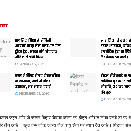
ाचार
प्राथमिक शि‍क्षा मे मैथि‍ली
सात जिला मे बनत बहु
भाषाकेँ पढ़ाई लेल चलाओल गेल
इंडोर स्‍टेडि‍यम, सिंथ
ट्वीटर ट्रेंड : भारत संगे नेपालक
एथलेटिक ट्रेक आ स्विम
मैथिल लेलनि हिस्सा
केंद्र देलक 50 करोड़
JANUARY 5, 2021
DECEMBER 26, 20
एम्स मे शिफ्ट होयत डीएमसीएच
होटल मैनेजमेंट क प
क सामान, मार्च मे होएत
बालिका गृह क 16 ब
उद्घाटन, नव सत्र स पढाई
लोकनि, 29 कए जाय
बेंगलुरु
DECEMBER 26, 2020
DECEMBER 24, 20
लख जइत अछि जे जखन बिहार जेबाक कोनो गप होइत अछि त लोक रेलवे टा पर चर
ि लैत अछि। बहुत कम लोक एकरा लेल वायु सेवा पर ध्यान दैत अछि। पिछला पां