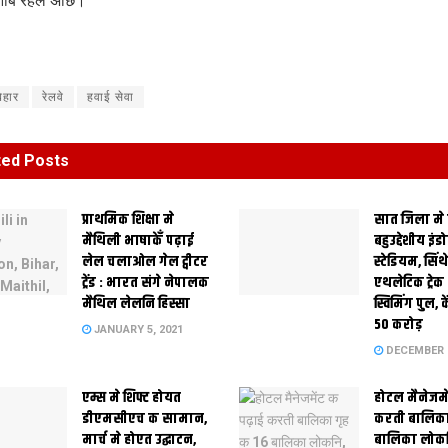
आबि रहल अछि।
िहार
रेलवे
हवाई सेवा
ted
Posts
प्राथमिक शि‍क्षा मे
सात जिला मे
मैथि‍ली भाषाकेँ पढ़ाई
बहुउद्देशीय इंड
लेल चलाओल गेल ट्वीटर
स्‍टेडि‍यम, सिं
ट्रेंड : भारत संगे नेपालक
एथलेटिक ट्रे
मैथिल लेलनि हिस्सा
स्विमिंग पुल, क
50 करोड़
JANUARY 5, 2021
DECEMBER 2
एम्स मे शिफ्ट होयत
होटल मैनेजमे
डीएमसीएच क सामान,
करती बालिका
मार्च मे होएत उद्घाटन,
बालिका लोकन