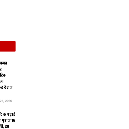
 बनत
ोर
थेटिक
क आ
ेंद्र देलक
6, 2020
ंट क पढ़ाई
 गृह क 16
ि, 29