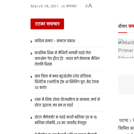
A
March 18, 2011
in
समाचार
A
टटका समाचार
दोसर
सम
साहित्य समाद – समटल प्रकाश
प्राथमिक शि‍क्षा मे मैथि‍ली भाषाकेँ पढ़ाई लेल
चलाओल गेल ट्वीटर ट्रेंड : भारत संगे नेपालक मैथिल
लेलनि हिस्सा
सात जिला मे बनत बहुउद्देशीय इंडोर स्‍टेडि‍यम,
सिंथेटिक एथलेटिक ट्रेक आ स्विमिंग पुल, केंद्र देलक
50 करोड़
एम्स मे शिफ्ट होयत डीएमसीएच क सामान, मार्च मे
होएत उद्घाटन, नव सत्र स पढाई
होटल मैनेजमेंट क पढ़ाई करती बालिका गृह क 16
पटना। दे
बालिका लोकनि, 29 कए जायतीह बेंगलुरु
सिमित कर