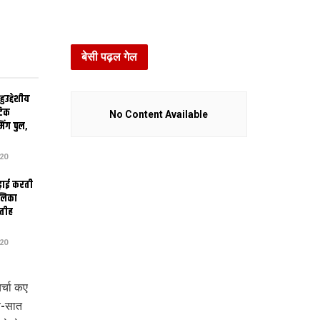
बेसी पढ़ल गेल
उद्देशीय
ेटिक
No Content Available
िंग पुल,
20
ढ़ाई करती
ालिका
तीह
20
्चा कए
च-सात