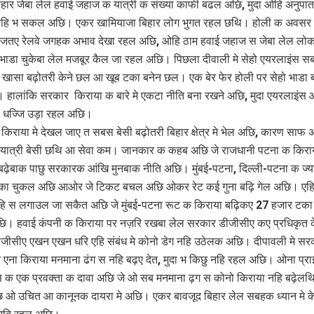
िहार जेबा लेल हवाई जहाज क यात्री क संख्या काफी बढल अछि, मुदा ओहि अनुपात
नहि भ सकल अछि। एकर खामियाजा बिहार लोग भुगत रहल छथि। होली क अवसर 
 जतए रेलवे जगहक अभाव देखा रहल अछि, ओहि ठाम हवाई जहाज स जेबा लेल लो
ी भाडा चुकेबा लेल मजबूर कैल जा रहल अछि। पिछला दीवाली मे सेहो एयरलाइंस स
े खासा बढ़ोतरी केने छल आ खूब टका बनेन छल। एक बेर फेर होली पर सेहो भाडा 
 हालांकि सरकार किराया क बारे मे एकटा नीति बना रखने अछि, मुदा एयरलाइंस
 धज्जि उड़ा रहल अछि।
किराया मे देखल जाए त सबस बेसी बढ़ोतरी बिहार क्षेत्र मे भेल अछि, कारण साफ 
 यात्री बेसी छथि आ सेवा कम। जानकार क कहब अछि जे राजधानी पटना क किरा
बढ़ेबाक पाछु सरकारक आंखि मुनबाक नीति अछि। मुंबई-पटना, दिल्ली-पटना क ज्य
का चुकल अछि आओर जे टिकट बचल अछि ओकर रेट कई गुना बढ़ि गेल अछि। एह
हि स लगाउल जा सकैत अछि जे मुंबई-पटना रूट क किराया बढ़िकए 27 हजार टका 
ि। हवाई कंपनी क किराया पर नज़रि रखबा लेल सरकार डीजीसीए कए प्रधिकृत क
ीसीए एखन एखन धरि एहि संबंध मे कोनो डेग नहि उठेलक अछि। दीपावली मे सर
एना किराया मनमाना ढंग स नहि बढ़ए देत, मुदा भ किछु नहि रहल अछि। ओना प्रा
 क एक प्रवक्ता क दावा अछि जे ओ सब मनमाना ढ़ग स कोनो किराया नहि बढ़ेलथि
ओ उचित आ कानूनक दायरा मे अछि। एकर बावजूद बिहार लेल सबहक ध्यान मे के