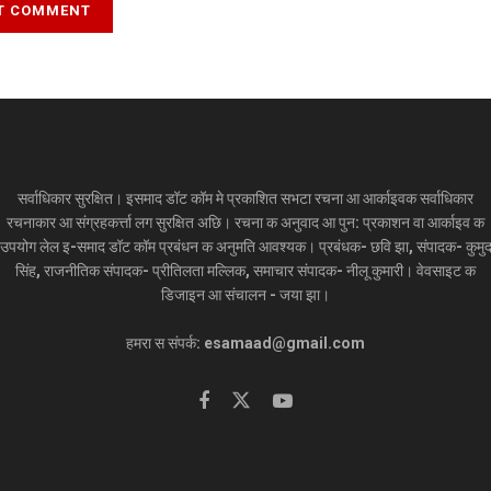
सर्वाधिकार सुरक्षित। इसमाद डॉट कॉम मे प्रकाशित सभटा रचना आ आर्काइवक सर्वाधिकार
रचनाकार आ संग्रहकर्त्ता लग सुरक्षित अछि। रचना क अनुवाद आ पुन: प्रकाशन वा आर्काइव क
उपयोग लेल इ-समाद डॉट कॉम प्रबंधन क अनुमति आवश्यक। प्रबंधक- छवि झा, संपादक- कुमु
सिंह, राजनीतिक संपादक- प्रीतिलता मल्लिक, समाचार संपादक- नीलू कुमारी। वेवसाइट क
डिजाइन आ संचालन - जया झा।
हमरा स संपर्क: esamaad@gmail.com