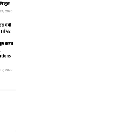
ंगलुरु
4, 2020
एत पंजी
ामेश्वर
 शुरू करत
,
ations
9, 2020