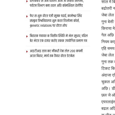
हेलीकॉप्टर स आब वैशाली आबि जा सकता सैलानी,
साल मे ब
पर्यटन विभाग बना रहल अछि कॉमर्शियल हेलीपैड
बढोतरी 
जेबा लेल
फेर स शुरू होएत पंजी सूत्रक पढाई, कामेश्वर सिंह
संस्कृत विश्वविद्यालय शुरू करत डिप्लोमा कोर्स,
गुना बेस
genetic relations पर होएत शोध
किराया म
गेल अछि।
बिहारक पंचायत क वित्‍तीय स्थिति मे भेल सुधार, पहिल
बेर भेटत एक हजार करोड़ तकक उपयोगिता प्रमाण पत्र
नियम कए
एहि समय 
आइटीआइ छात्र कए नौकरी देबा लेल 200 कंपनी
जेबा लेल
आउत बिहार, मार्च तक तैयार होएत डेटाबेस
गुना तक 
टिकट बि
अंदाजा ए
चुकल अछ
अछि। डीज
छल जे ओ 
एयरलाइंस
बढल अछि 