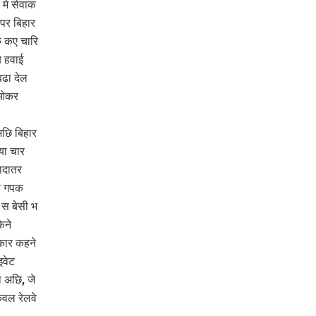
 मे सेवाक
पर बिहार
क कए चारि
ब हवाई
बढा देल
 ओकर
अछि बिहार
या चार
ादातर
ि गपक
स बेसी भ
ेने
कार कहने
इवेट
 अछि, जे
वल रेलवे