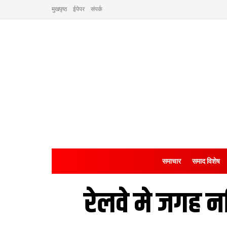
मुखपृष्ठ
ईपेपर
संपर्क
समाचार
समाद विशेष
रेलवे मे जगह न