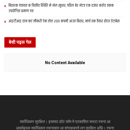
बिहारक पंचायत क वित्‍तीय स्थिति मे भेल सुधार, पहिल बेर भेटत एक हजार करोड़ तकक
उपयोगिता प्रमाण पत्र
आइटीआइ छात्र कए नौकरी देबा लेल 200 कंपनी आउत बिहार, मार्च तक तैयार होएत डेटाबेस
बेसी पढ़ल गेल
No Content Available
सर्वाधिकार सुरक्षित। इसमाद डॉट कॉम मे प्रकाशित सभटा रचना आ
आर्काइवक सर्वाधिकार रचनाकार आ संग्रहकर्त्ता लग सुरक्षित अछि। रचना