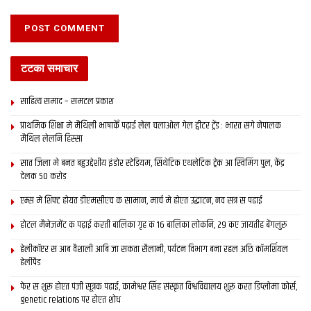
टटका समाचार
साहित्य समाद – समटल प्रकाश
प्राथमिक शि‍क्षा मे मैथि‍ली भाषाकेँ पढ़ाई लेल चलाओल गेल ट्वीटर ट्रेंड : भारत संगे नेपालक
मैथिल लेलनि हिस्सा
सात जिला मे बनत बहुउद्देशीय इंडोर स्‍टेडि‍यम, सिंथेटिक एथलेटिक ट्रेक आ स्विमिंग पुल, केंद्र
देलक 50 करोड़
एम्स मे शिफ्ट होयत डीएमसीएच क सामान, मार्च मे होएत उद्घाटन, नव सत्र स पढाई
होटल मैनेजमेंट क पढ़ाई करती बालिका गृह क 16 बालिका लोकनि, 29 कए जायतीह बेंगलुरु
हेलीकॉप्टर स आब वैशाली आबि जा सकता सैलानी, पर्यटन विभाग बना रहल अछि कॉमर्शियल
हेलीपैड
फेर स शुरू होएत पंजी सूत्रक पढाई, कामेश्वर सिंह संस्कृत विश्वविद्यालय शुरू करत डिप्लोमा कोर्स,
genetic relations पर होएत शोध