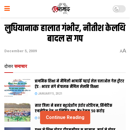
लुधियानाक हालात गंभीर, नीतीश केलथि
बादल स गप
A
December 5, 2009
A
दोसर
समाचार
प्राथमिक शि‍क्षा मे मैथि‍ली भाषाकेँ पढ़ाई लेल चलाओल गेल ट्वीटर
ट्रेंड : भारत संगे नेपालक मैथिल लेलनि हिस्सा
JANUARY 5, 2021
सात जिला मे बनत बहुउद्देशीय इंडोर स्‍टेडि‍यम, सिंथेटिक
एथलेटिक ट्रेक आ स्विमिंग पुल, केंद्र देलक 50 करोड़
Continue Reading
DECEMBER 26, 2020