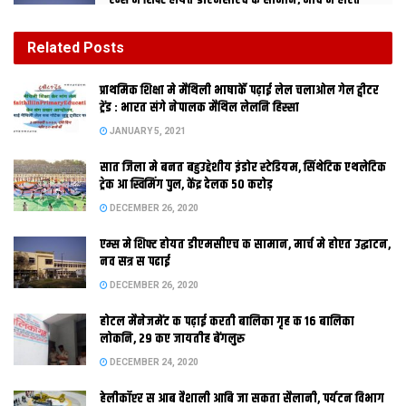
एम्स मे शिफ्ट होयत डीएमसीएच क सामान, मार्च मे होएत
उद्घाटन, नव सत्र स पढाई
DECEMBER 26, 2020
Related
Posts
होटल मैनेजमेंट क पढ़ाई करती बालिका गृह क 16 बालिका
प्राथमिक शि‍क्षा मे मैथि‍ली भाषाकेँ पढ़ाई लेल चलाओल गेल ट्वीटर
लोकनि, 29 कए जायतीह बेंगलुरु
ट्रेंड : भारत संगे नेपालक मैथिल लेलनि हिस्सा
DECEMBER 24, 2020
JANUARY 5, 2021
सात जिला मे बनत बहुउद्देशीय इंडोर स्‍टेडि‍यम, सिंथेटिक एथलेटिक
ट्रेक आ स्विमिंग पुल, केंद्र देलक 50 करोड़
DECEMBER 26, 2020
एम्स मे शिफ्ट होयत डीएमसीएच क सामान, मार्च मे होएत उद्घाटन,
नव सत्र स पढाई
DECEMBER 26, 2020
होटल मैनेजमेंट क पढ़ाई करती बालिका गृह क 16 बालिका
प्रताडऩा स तंग प्रवासी उतरल सड़क पर, पांच थाना क्षेत्र मे कफ्र्यू
लोकनि, 29 कए जायतीह बेंगलुरु
लुधियाना। लुधियाना शहर क विभिन्न हिस्सा मे पिछला किछु दिन स बिहारी
DECEMBER 24, 2020
कए निशाना बनाउल जा रहल अछि। बीच बाट पर छिनतई, घर मे चोरी आ
हेलीकॉप्टर स आब वैशाली आबि जा सकता सैलानी, पर्यटन विभाग
बिना कारण झगड़ा आम बात भ गेल छल। शुरू मे सामान्य घटना मानि लोक