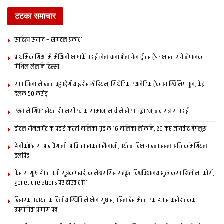
टटका समाचार
साहित्य समाद – समटल प्रकाश
प्राथमिक शि‍क्षा मे मैथि‍ली भाषाकेँ पढ़ाई लेल चलाओल गेल ट्वीटर ट्रेंड : भारत संगे नेपालक
मैथिल लेलनि हिस्सा
सात जिला मे बनत बहुउद्देशीय इंडोर स्‍टेडि‍यम, सिंथेटिक एथलेटिक ट्रेक आ स्विमिंग पुल, केंद्र
देलक 50 करोड़
एम्स मे शिफ्ट होयत डीएमसीएच क सामान, मार्च मे होएत उद्घाटन, नव सत्र स पढाई
होटल मैनेजमेंट क पढ़ाई करती बालिका गृह क 16 बालिका लोकनि, 29 कए जायतीह बेंगलुरु
हेलीकॉप्टर स आब वैशाली आबि जा सकता सैलानी, पर्यटन विभाग बना रहल अछि कॉमर्शियल
हेलीपैड
फेर स शुरू होएत पंजी सूत्रक पढाई, कामेश्वर सिंह संस्कृत विश्वविद्यालय शुरू करत डिप्लोमा कोर्स,
genetic relations पर होएत शोध
बिहारक पंचायत क वित्‍तीय स्थिति मे भेल सुधार, पहिल बेर भेटत एक हजार करोड़ तकक
उपयोगिता प्रमाण पत्र