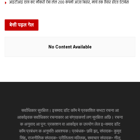
आइटीआइ छात्र कए नौकरी देबा लेल 200 कंपनी आउत बिहार, मार्च तक तैयार होएत डेटाबेस
बेसी पढ़ल गेल
No Content Available
सर्वाधिकार सुरक्षित। इसमाद डॉट कॉम मे प्रकाशित सभटा रचना आ
आर्काइवक सर्वाधिकार रचनाकार आ संग्रहकर्त्ता लग सुरक्षित अछि। रचना
क अनुवाद आ पुन: प्रकाशन वा आर्काइव क उपयोग लेल इ-समाद डॉट
कॉम प्रबंधन क अनुमति आवश्यक। प्रबंधक- छवि झा, संपादक- कुमुद
सिंह, राजनीतिक संपादक- प्रीतिलता मल्लिक, समाचार संपादक- नीलू