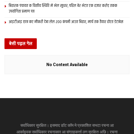
बिहारक पंचायत क वित्‍तीय स्थिति मे भेल सुधार, पहिल बेर भेटत एक हजार करोड़ तकक
उपयोगिता प्रमाण पत्र
आइटीआइ छात्र कए नौकरी देबा लेल 200 कंपनी आउत बिहार, मार्च तक तैयार होएत डेटाबेस
बेसी पढ़ल गेल
No Content Available
सर्वाधिकार सुरक्षित। इसमाद डॉट कॉम मे प्रकाशित सभटा रचना आ
आर्काइवक सर्वाधिकार रचनाकार आ संग्रहकर्त्ता लग सुरक्षित अछि। रचना