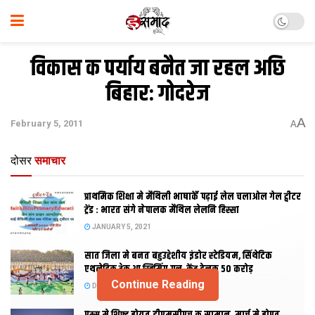
विकास क पर्याय बनैत जा रहल अछि
बिहार: गोदरेज
A
February 5, 2011
A
दोसर
समाचार
प्राथमिक शि‍क्षा मे मैथि‍ली भाषाकेँ पढ़ाई लेल चलाओल गेल ट्वीटर
ट्रेंड : भारत संगे नेपालक मैथिल लेलनि हिस्सा
JANUARY 5, 2021
सात जिला मे बनत बहुउद्देशीय इंडोर स्‍टेडि‍यम, सिंथेटिक
एथलेटिक ट्रेक आ स्विमिंग पुल, केंद्र देलक 50 करोड़
Continue Reading
DECEMBER 26, 2020