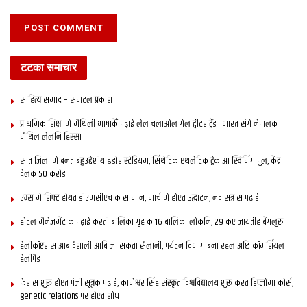
टटका समाचार
साहित्य समाद – समटल प्रकाश
प्राथमिक शि‍क्षा मे मैथि‍ली भाषाकेँ पढ़ाई लेल चलाओल गेल ट्वीटर ट्रेंड : भारत संगे नेपालक
मैथिल लेलनि हिस्सा
सात जिला मे बनत बहुउद्देशीय इंडोर स्‍टेडि‍यम, सिंथेटिक एथलेटिक ट्रेक आ स्विमिंग पुल, केंद्र
देलक 50 करोड़
एम्स मे शिफ्ट होयत डीएमसीएच क सामान, मार्च मे होएत उद्घाटन, नव सत्र स पढाई
होटल मैनेजमेंट क पढ़ाई करती बालिका गृह क 16 बालिका लोकनि, 29 कए जायतीह बेंगलुरु
हेलीकॉप्टर स आब वैशाली आबि जा सकता सैलानी, पर्यटन विभाग बना रहल अछि कॉमर्शियल
हेलीपैड
फेर स शुरू होएत पंजी सूत्रक पढाई, कामेश्वर सिंह संस्कृत विश्वविद्यालय शुरू करत डिप्लोमा कोर्स,
genetic relations पर होएत शोध