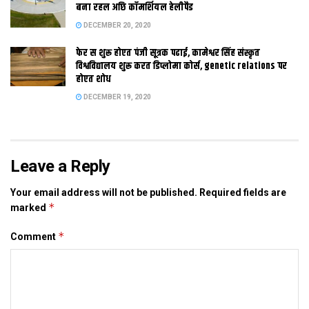
सिन्हा कहला जे वित्तीय संस्थान आ बैंक क वंचित लोक तक सेवा पहुंचेबाक
बना रहल अछि कॉमर्शियल हेलीपैड
प्रतिबद्धता स पैघ तादाद मे अवसर निर्मित होएत। ओ कहला जे एखनो भारत
DECEMBER 20, 2020
मे 55 प्रतिशत लोक वित्तीय सेवा क पहुंच स बाहर छथि, जाहि मे ज्यादातर
फेर स शुरू होएत पंजी सूत्रक पढाई, कामेश्वर सिंह संस्कृत
30 साल क उम्र स कम क छथि।
विश्वविद्यालय शुरू करत डिप्लोमा कोर्स, genetic relations पर
होएत शोध
DECEMBER 19, 2020
Leave a Reply
Your email address will not be published.
Required fields are
*
marked
*
Comment