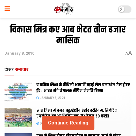
विकास मित्र कए आब भेटत तीन हजार
मासिक
A
January 8, 2010
A
दोसर
समाचार
प्राथमिक शि‍क्षा मे मैथि‍ली भाषाकेँ पढ़ाई लेल चलाओल गेल ट्वीटर
ट्रेंड : भारत संगे नेपालक मैथिल लेलनि हिस्सा
JANUARY 5, 2021
सात जिला मे बनत बहुउद्देशीय इंडोर स्‍टेडि‍यम, सिंथेटिक
एथलेटिक ट्रेक आ स्विमिंग पुल, केंद्र देलक 50 करोड़
Continue Reading
DECEMBER 26, 2020