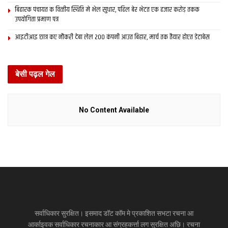
बिहारक पंचायत क वित्‍तीय स्थिति मे भेल सुधार, पहिल बेर भेटत एक हजार करोड़ तकक
उपयोगिता प्रमाण पत्र
आइटीआइ छात्र कए नौकरी देबा लेल 200 कंपनी आउत बिहार, मार्च तक तैयार होएत डेटाबेस
बेसी पढ़ल गेल
No Content Available
सर्वाधिकार सुरक्षित। इसमाद डॉट कॉम मे प्रकाशित सभटा रचना आ
आर्काइवक सर्वाधिकार रचनाकार आ संग्रहकर्त्ता लग सुरक्षित अछि। रचना