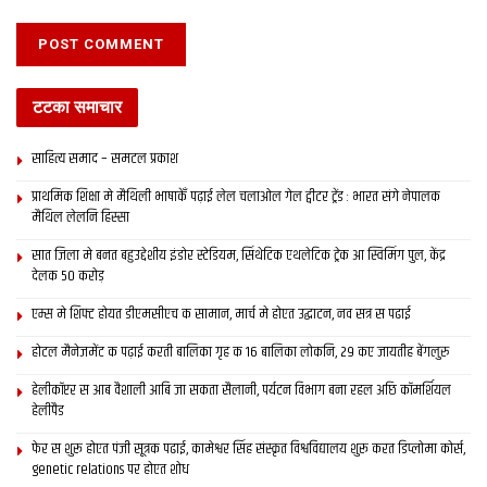
टटका समाचार
साहित्य समाद – समटल प्रकाश
प्राथमिक शि‍क्षा मे मैथि‍ली भाषाकेँ पढ़ाई लेल चलाओल गेल ट्वीटर ट्रेंड : भारत संगे नेपालक
मैथिल लेलनि हिस्सा
सात जिला मे बनत बहुउद्देशीय इंडोर स्‍टेडि‍यम, सिंथेटिक एथलेटिक ट्रेक आ स्विमिंग पुल, केंद्र
देलक 50 करोड़
एम्स मे शिफ्ट होयत डीएमसीएच क सामान, मार्च मे होएत उद्घाटन, नव सत्र स पढाई
होटल मैनेजमेंट क पढ़ाई करती बालिका गृह क 16 बालिका लोकनि, 29 कए जायतीह बेंगलुरु
हेलीकॉप्टर स आब वैशाली आबि जा सकता सैलानी, पर्यटन विभाग बना रहल अछि कॉमर्शियल
हेलीपैड
फेर स शुरू होएत पंजी सूत्रक पढाई, कामेश्वर सिंह संस्कृत विश्वविद्यालय शुरू करत डिप्लोमा कोर्स,
genetic relations पर होएत शोध