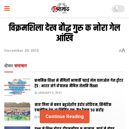
विक्रमशिला देख बौद्ध गुरु क नोरा गेल
आंखि
A
December 29, 2010
A
दोसर
समाचार
प्राथमिक शि‍क्षा मे मैथि‍ली भाषाकेँ पढ़ाई लेल चलाओल गेल ट्वीटर
ट्रेंड : भारत संगे नेपालक मैथिल लेलनि हिस्सा
JANUARY 5, 2021
सात जिला मे बनत बहुउद्देशीय इंडोर स्‍टेडि‍यम, सिंथेटिक
एथलेटिक ट्रेक आ स्विमिंग पुल, केंद्र देलक 50 करोड़
Continue Reading
DECEMBER 26, 2020