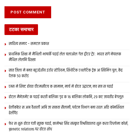
टटका समाचार
साहित्य समाद – समटल प्रकाश
प्राथमिक शि‍क्षा मे मैथि‍ली भाषाकेँ पढ़ाई लेल चलाओल गेल ट्वीटर ट्रेंड : भारत संगे नेपालक
मैथिल लेलनि हिस्सा
सात जिला मे बनत बहुउद्देशीय इंडोर स्‍टेडि‍यम, सिंथेटिक एथलेटिक ट्रेक आ स्विमिंग पुल, केंद्र
देलक 50 करोड़
एम्स मे शिफ्ट होयत डीएमसीएच क सामान, मार्च मे होएत उद्घाटन, नव सत्र स पढाई
होटल मैनेजमेंट क पढ़ाई करती बालिका गृह क 16 बालिका लोकनि, 29 कए जायतीह बेंगलुरु
हेलीकॉप्टर स आब वैशाली आबि जा सकता सैलानी, पर्यटन विभाग बना रहल अछि कॉमर्शियल
हेलीपैड
फेर स शुरू होएत पंजी सूत्रक पढाई, कामेश्वर सिंह संस्कृत विश्वविद्यालय शुरू करत डिप्लोमा कोर्स,
genetic relations पर होएत शोध