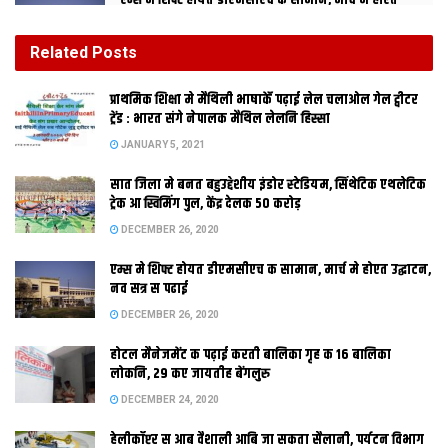
एम्स मे शिफ्ट होयत डीएमसीएच क सामान, मार्च मे होएत
उद्घाटन, नव सत्र स पढाई
DECEMBER 26, 2020
Related
Posts
होटल मैनेजमेंट क पढ़ाई करती बालिका गृह क 16 बालिका
प्राथमिक शि‍क्षा मे मैथि‍ली भाषाकेँ पढ़ाई लेल चलाओल गेल ट्वीटर
लोकनि, 29 कए जायतीह बेंगलुरु
ट्रेंड : भारत संगे नेपालक मैथिल लेलनि हिस्सा
DECEMBER 24, 2020
JANUARY 5, 2021
सात जिला मे बनत बहुउद्देशीय इंडोर स्‍टेडि‍यम, सिंथेटिक एथलेटिक
ट्रेक आ स्विमिंग पुल, केंद्र देलक 50 करोड़
DECEMBER 26, 2020
भागलपुर । ऐतिहासिक विक्रमशिला
एम्स मे शिफ्ट होयत डीएमसीएच क सामान, मार्च मे होएत उद्घाटन,
नव सत्र स पढाई
DECEMBER 26, 2020
विश्वविद्यालय क गरिमा वापस आनल जाएत। इ बयान कोनो नेताक नहि
बल्कि विदेश स आयल बौद्ध गुरुक समूहक छी जे मंगलदिन एहि ऐतिहासिक
होटल मैनेजमेंट क पढ़ाई करती बालिका गृह क 16 बालिका
लोकनि, 29 कए जायतीह बेंगलुरु
जगह कए देखबा लेल पहुंचल छलाह। विश्वविद्यालयक अवशेष देखि समूहक
कईटा सदस्यक आंखि नोरा गेल। सब एक मत स कहला जे एहि ऐतिहासिक
DECEMBER 24, 2020
धरोहर क दिन बहुरत। एकर शुरूआत आइ स भ गेल। कई सालक बाद
हेलीकॉप्टर स आब वैशाली आबि जा सकता सैलानी, पर्यटन विभाग