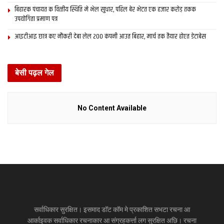
बिहारक पंचायत क वित्‍तीय स्थिति मे भेल सुधार, पहिल बेर भेटत एक हजार करोड़ तकक
उपयोगिता प्रमाण पत्र
आइटीआइ छात्र कए नौकरी देबा लेल 200 कंपनी आउत बिहार, मार्च तक तैयार होएत डेटाबेस
बेसी पढ़ल गेल
No Content Available
सर्वाधिकार सुरक्षित। इसमाद डॉट कॉम मे प्रकाशित सभटा रचना आ
आर्काइवक सर्वाधिकार रचनाकार आ संग्रहकर्त्ता लग सुरक्षित अछि। रचना