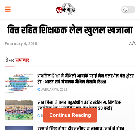
वित्त रहित शिक्षकक लेल खुलल खजाना
A
February 4, 2010
A
दोसर
समाचार
प्राथमिक शि‍क्षा मे मैथि‍ली भाषाकेँ पढ़ाई लेल चलाओल गेल ट्वीटर
ट्रेंड : भारत संगे नेपालक मैथिल लेलनि हिस्सा
JANUARY 5, 2021
सात जिला मे बनत बहुउद्देशीय इंडोर स्‍टेडि‍यम, सिंथेटिक
एथलेटिक ट्रेक आ स्विमिंग पुल, केंद्र देलक 50 करोड़
Continue Reading
DECEMBER 26, 2020
एम्स मे शिफ्ट होयत डीएमसीएच क सामान, मार्च मे होएत
उद्घाटन, नव सत्र स पढाई