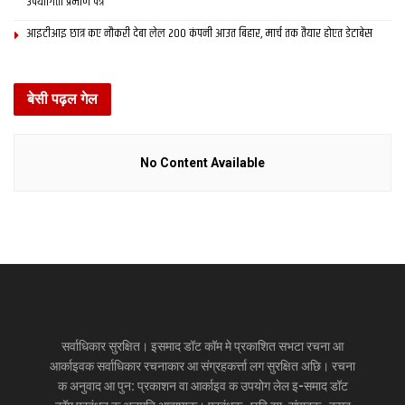
उपयोगिता प्रमाण पत्र
आइटीआइ छात्र कए नौकरी देबा लेल 200 कंपनी आउत बिहार, मार्च तक तैयार होएत डेटाबेस
बेसी पढ़ल गेल
No Content Available
सर्वाधिकार सुरक्षित। इसमाद डॉट कॉम मे प्रकाशित सभटा रचना आ
आर्काइवक सर्वाधिकार रचनाकार आ संग्रहकर्त्ता लग सुरक्षित अछि। रचना
क अनुवाद आ पुन: प्रकाशन वा आर्काइव क उपयोग लेल इ-समाद डॉट