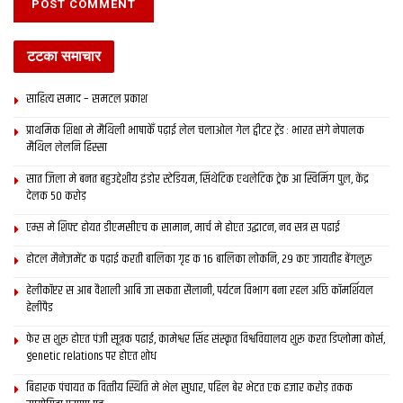
टटका समाचार
साहित्य समाद – समटल प्रकाश
प्राथमिक शि‍क्षा मे मैथि‍ली भाषाकेँ पढ़ाई लेल चलाओल गेल ट्वीटर ट्रेंड : भारत संगे नेपालक
मैथिल लेलनि हिस्सा
सात जिला मे बनत बहुउद्देशीय इंडोर स्‍टेडि‍यम, सिंथेटिक एथलेटिक ट्रेक आ स्विमिंग पुल, केंद्र
देलक 50 करोड़
एम्स मे शिफ्ट होयत डीएमसीएच क सामान, मार्च मे होएत उद्घाटन, नव सत्र स पढाई
होटल मैनेजमेंट क पढ़ाई करती बालिका गृह क 16 बालिका लोकनि, 29 कए जायतीह बेंगलुरु
हेलीकॉप्टर स आब वैशाली आबि जा सकता सैलानी, पर्यटन विभाग बना रहल अछि कॉमर्शियल
हेलीपैड
फेर स शुरू होएत पंजी सूत्रक पढाई, कामेश्वर सिंह संस्कृत विश्वविद्यालय शुरू करत डिप्लोमा कोर्स,
genetic relations पर होएत शोध
बिहारक पंचायत क वित्‍तीय स्थिति मे भेल सुधार, पहिल बेर भेटत एक हजार करोड़ तकक