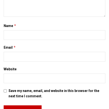
पशुपालन आ मत्स्य पालन मे स्नातक कए प्राप्तांक क आधार पर चयन
होएत। अधिकतम उम्र सीमा 65 साल होएत। ललित नारायण मिश्र आर्थिक
विकास एवं सामाजिक परिवर्तन संस्थान कए चालू वर्ष मे 66.67 लाख क
अनुदान क स्वीकृति देल गेल अछि।
*
Name
Tags:
nitish
patna
*
Email
Website
Save my name, email, and website in this browser for the
next time I comment.