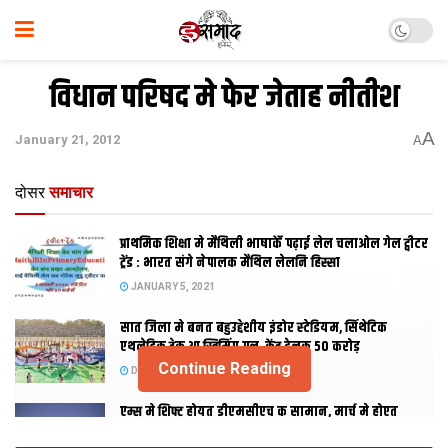
विधान परिषद मे फेर जेताह नीतीश
A
January 21, 2012
A
दोसर
समाचार
प्राथमिक शि‍क्षा मे मैथि‍ली भाषाकेँ पढ़ाई लेल चलाओल गेल ट्वीटर
ट्रेंड : भारत संगे नेपालक मैथिल लेलनि हिस्सा
JANUARY 5, 2021
सात जिला मे बनत बहुउद्देशीय इंडोर स्‍टेडि‍यम, सिंथेटिक
एथलेटिक ट्रेक आ स्विमिंग पुल, केंद्र देलक 50 करोड़
Continue Reading
DECEMBER 26, 2020
एम्स मे शिफ्ट होयत डीएमसीएच क सामान, मार्च मे होएत
उद्घाटन, नव सत्र स पढाई