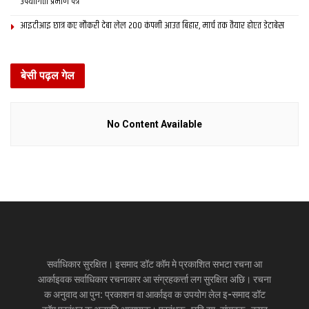
उपयोगिता प्रमाण पत्र
आइटीआइ छात्र कए नौकरी देबा लेल 200 कंपनी आउत बिहार, मार्च तक तैयार होएत डेटाबेस
बेसी पढ़ल गेल
No Content Available
सर्वाधिकार सुरक्षित। इसमाद डॉट कॉम मे प्रकाशित सभटा रचना आ
आर्काइवक सर्वाधिकार रचनाकार आ संग्रहकर्त्ता लग सुरक्षित अछि। रचना
क अनुवाद आ पुन: प्रकाशन वा आर्काइव क उपयोग लेल इ-समाद डॉट