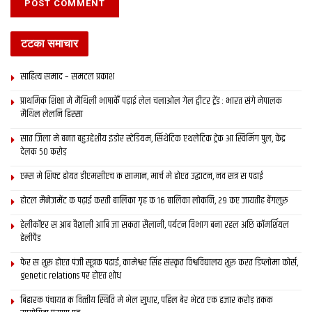
टटका समाचार
साहित्य समाद – समटल प्रकाश
प्राथमिक शि‍क्षा मे मैथि‍ली भाषाकेँ पढ़ाई लेल चलाओल गेल ट्वीटर ट्रेंड : भारत संगे नेपालक
मैथिल लेलनि हिस्सा
सात जिला मे बनत बहुउद्देशीय इंडोर स्‍टेडि‍यम, सिंथेटिक एथलेटिक ट्रेक आ स्विमिंग पुल, केंद्र
देलक 50 करोड़
एम्स मे शिफ्ट होयत डीएमसीएच क सामान, मार्च मे होएत उद्घाटन, नव सत्र स पढाई
होटल मैनेजमेंट क पढ़ाई करती बालिका गृह क 16 बालिका लोकनि, 29 कए जायतीह बेंगलुरु
हेलीकॉप्टर स आब वैशाली आबि जा सकता सैलानी, पर्यटन विभाग बना रहल अछि कॉमर्शियल
हेलीपैड
फेर स शुरू होएत पंजी सूत्रक पढाई, कामेश्वर सिंह संस्कृत विश्वविद्यालय शुरू करत डिप्लोमा कोर्स,
genetic relations पर होएत शोध
बिहारक पंचायत क वित्‍तीय स्थिति मे भेल सुधार, पहिल बेर भेटत एक हजार करोड़ तकक