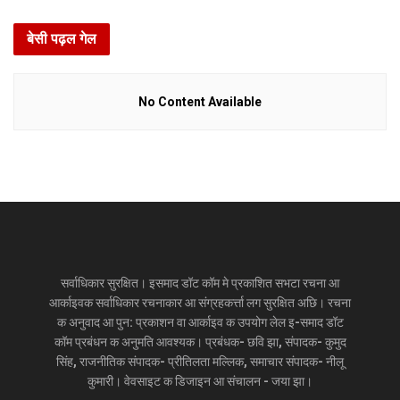
बेसी पढ़ल गेल
No Content Available
सर्वाधिकार सुरक्षित। इसमाद डॉट कॉम मे प्रकाशित सभटा रचना आ
आर्काइवक सर्वाधिकार रचनाकार आ संग्रहकर्त्ता लग सुरक्षित अछि। रचना
क अनुवाद आ पुन: प्रकाशन वा आर्काइव क उपयोग लेल इ-समाद डॉट
कॉम प्रबंधन क अनुमति आवश्यक। प्रबंधक- छवि झा, संपादक- कुमुद
सिंह, राजनीतिक संपादक- प्रीतिलता मल्लिक, समाचार संपादक- नीलू
कुमारी। वेवसाइट क डिजाइन आ संचालन - जया झा।