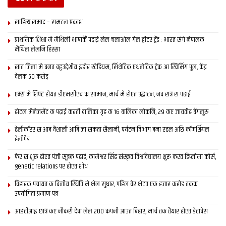
साहित्य समाद – समटल प्रकाश
प्राथमिक शि‍क्षा मे मैथि‍ली भाषाकेँ पढ़ाई लेल चलाओल गेल ट्वीटर ट्रेंड : भारत संगे नेपालक
मैथिल लेलनि हिस्सा
सात जिला मे बनत बहुउद्देशीय इंडोर स्‍टेडि‍यम, सिंथेटिक एथलेटिक ट्रेक आ स्विमिंग पुल, केंद्र
देलक 50 करोड़
एम्स मे शिफ्ट होयत डीएमसीएच क सामान, मार्च मे होएत उद्घाटन, नव सत्र स पढाई
होटल मैनेजमेंट क पढ़ाई करती बालिका गृह क 16 बालिका लोकनि, 29 कए जायतीह बेंगलुरु
हेलीकॉप्टर स आब वैशाली आबि जा सकता सैलानी, पर्यटन विभाग बना रहल अछि कॉमर्शियल
हेलीपैड
फेर स शुरू होएत पंजी सूत्रक पढाई, कामेश्वर सिंह संस्कृत विश्वविद्यालय शुरू करत डिप्लोमा कोर्स,
genetic relations पर होएत शोध
बिहारक पंचायत क वित्‍तीय स्थिति मे भेल सुधार, पहिल बेर भेटत एक हजार करोड़ तकक
उपयोगिता प्रमाण पत्र
आइटीआइ छात्र कए नौकरी देबा लेल 200 कंपनी आउत बिहार, मार्च तक तैयार होएत डेटाबेस