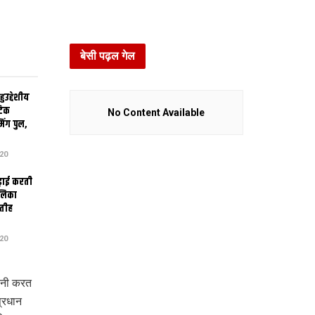
बेसी पढ़ल गेल
उद्देशीय
ेटिक
No Content Available
िंग पुल,
20
ढ़ाई करती
ालिका
तीह
20
ानी करत
प्रधान