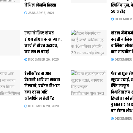
मैथिल लेलनि हिस्सा
स्विमिंग पुल, क
50 करोड़
JANUARY 5, 2021
DECEMBER 2
एम्स मे शिफ्ट होयत
होटल मैनेजमे
डीएमसीएच क सामान,
करती बालिका
मार्च मे होएत उद्घाटन,
बालिका लोकन
नव सत्र स पढाई
कए जायतीह बे
DECEMBER 26, 2020
DECEMBER 2
हेलीकॉप्टर स आब
फेर स शुरू हो
वैशाली आबि जा सकता
सूत्रक पढाई, क
सैलानी, पर्यटन विभाग
सिंह संस्कृत
बना रहल अछि
विश्वविद्यालय
कॉमर्शियल हेलीपैड
डिप्लोमा कोर्स
genetic rel
DECEMBER 20, 2020
पर होएत शोध
DECEMBER 1