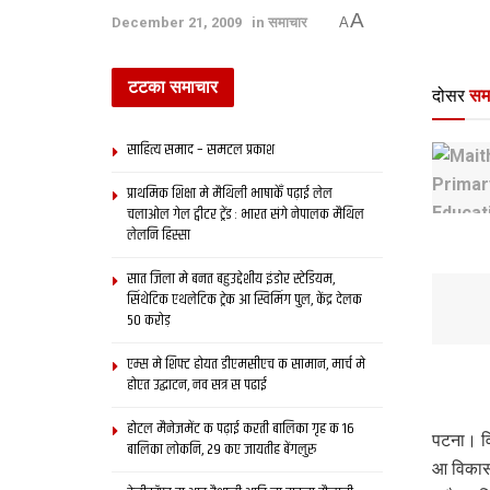
A
December 21, 2009
in
समाचार
A
टटका समाचार
दोसर
सम
साहित्य समाद – समटल प्रकाश
प्राथमिक शि‍क्षा मे मैथि‍ली भाषाकेँ पढ़ाई लेल
चलाओल गेल ट्वीटर ट्रेंड : भारत संगे नेपालक मैथिल
लेलनि हिस्सा
सात जिला मे बनत बहुउद्देशीय इंडोर स्‍टेडि‍यम,
सिंथेटिक एथलेटिक ट्रेक आ स्विमिंग पुल, केंद्र देलक
50 करोड़
एम्स मे शिफ्ट होयत डीएमसीएच क सामान, मार्च मे
होएत उद्घाटन, नव सत्र स पढाई
होटल मैनेजमेंट क पढ़ाई करती बालिका गृह क 16
पटना। व
बालिका लोकनि, 29 कए जायतीह बेंगलुरु
आ विकास क