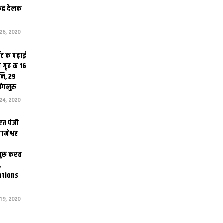
ेंद्र देलक
6, 2020
ंट क पढ़ाई
 गृह क 16
ि, 29
ंगलुरु
4, 2020
एत पंजी
ामेश्वर
 शुरू करत
,
ations
9, 2020