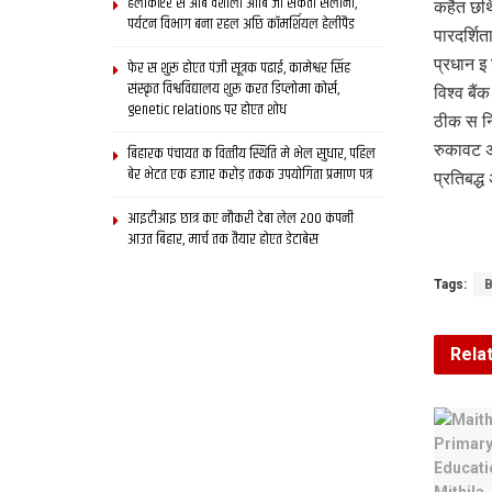
हेलीकॉप्टर स आब वैशाली आबि जा सकता सैलानी,
कहैत छथि
पर्यटन विभाग बना रहल अछि कॉमर्शियल हेलीपैड
पारदर्शि
प्रधान इ
फेर स शुरू होएत पंजी सूत्रक पढाई, कामेश्वर सिंह
संस्कृत विश्वविद्यालय शुरू करत डिप्लोमा कोर्स,
विश्व बै
genetic relations पर होएत शोध
ठीक स नि
रुकावट अ
बिहारक पंचायत क वित्‍तीय स्थिति मे भेल सुधार, पहिल
बेर भेटत एक हजार करोड़ तकक उपयोगिता प्रमाण पत्र
प्रतिबद्
आइटीआइ छात्र कए नौकरी देबा लेल 200 कंपनी
आउत बिहार, मार्च तक तैयार होएत डेटाबेस
Tags:
B
Rela