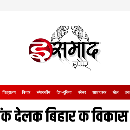
चित्रालय
विचार
संपादकीय
देश-दुनिया
फीचर
साक्षात्‍कार
खेल
तक
बैंक देलक बिहार क विकास 