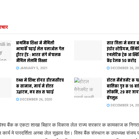
ाचार
प्राथमिक शि‍क्षा मे मैथि‍ली
सात जिला मे बनत बहु
भाषाकेँ पढ़ाई लेल चलाओल गेल
इंडोर स्‍टेडि‍यम, सिंथ
ट्वीटर ट्रेंड : भारत संगे नेपालक
एथलेटिक ट्रेक आ स्विम
मैथिल लेलनि हिस्सा
केंद्र देलक 50 करोड़
JANUARY 5, 2021
DECEMBER 26, 20
एम्स मे शिफ्ट होयत डीएमसीएच
होटल मैनेजमेंट क प
क सामान, मार्च मे होएत
बालिका गृह क 16 ब
उद्घाटन, नव सत्र स पढाई
लोकनि, 29 कए जाय
बेंगलुरु
DECEMBER 26, 2020
DECEMBER 24, 20
िश्व बैंक क एकटा शाखा बिहार क विकास लेल राज्य सरकार क कामकाज क निगर
ार्य मे पारदर्शिता अनबा लेल सुझाव देत। विश्व बैंक संस्थान क उपाध्यक्ष संजय 