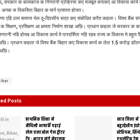
, सरकार क कामकाज क निगरानी प्रक्रिया कए मजबूत बनाकए आ विकास कार्य म
ता अनबा स विकसित बिहार क मार्ग प्रशस्त होयत।
 गप एहि ठाम समाप्त भेल दू-दिवसीय सत्र कए संबोधित करैत कहला। विश्व बैंक सं
ंक क शिक्षण, प्रशिक्षण आ क्षमता निर्माण शाखा अछि। प्रधान कहला जे सरकार क
गरानी नहि होयब आ विकास कार्य मे पारदर्शिता नहि रहब राज्य क विकास मे बहुत प
छि। प्रधान कहला जे विश्व बैंक बिहार कए विकास कार्य क लेल 1.5 करोड़ डॉलर
ध अछि।
ihar
ted
Posts
प्राथमिक शि‍क्षा मे
सात जिला मे
मैथि‍ली भाषाकेँ पढ़ाई
बहुउद्देशीय इंड
लेल चलाओल गेल ट्वीटर
स्‍टेडि‍यम, सिं
ट्रेंड : भारत संगे नेपालक
एथलेटिक ट्रे