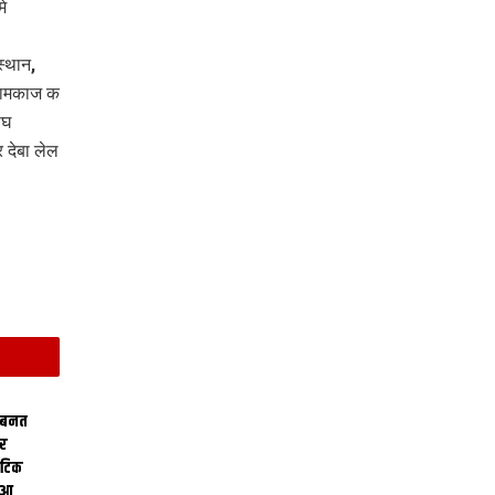
े
स्थान,
 कामकाज क
ैघ
 देबा लेल
 बनत
ोर
थेटिक
क आ