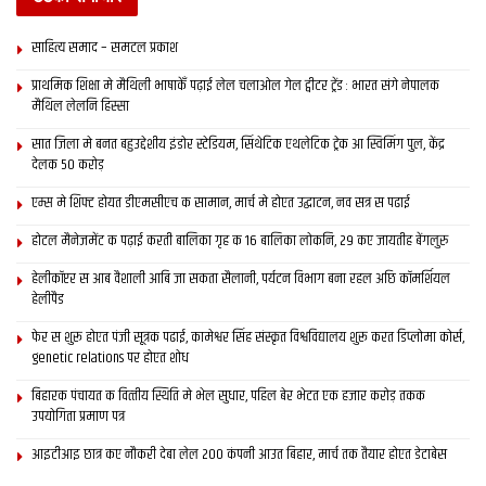
साहित्य समाद – समटल प्रकाश
प्राथमिक शि‍क्षा मे मैथि‍ली भाषाकेँ पढ़ाई लेल चलाओल गेल ट्वीटर ट्रेंड : भारत संगे नेपालक
मैथिल लेलनि हिस्सा
सात जिला मे बनत बहुउद्देशीय इंडोर स्‍टेडि‍यम, सिंथेटिक एथलेटिक ट्रेक आ स्विमिंग पुल, केंद्र
देलक 50 करोड़
एम्स मे शिफ्ट होयत डीएमसीएच क सामान, मार्च मे होएत उद्घाटन, नव सत्र स पढाई
होटल मैनेजमेंट क पढ़ाई करती बालिका गृह क 16 बालिका लोकनि, 29 कए जायतीह बेंगलुरु
हेलीकॉप्टर स आब वैशाली आबि जा सकता सैलानी, पर्यटन विभाग बना रहल अछि कॉमर्शियल
हेलीपैड
फेर स शुरू होएत पंजी सूत्रक पढाई, कामेश्वर सिंह संस्कृत विश्वविद्यालय शुरू करत डिप्लोमा कोर्स,
genetic relations पर होएत शोध
बिहारक पंचायत क वित्‍तीय स्थिति मे भेल सुधार, पहिल बेर भेटत एक हजार करोड़ तकक
उपयोगिता प्रमाण पत्र
आइटीआइ छात्र कए नौकरी देबा लेल 200 कंपनी आउत बिहार, मार्च तक तैयार होएत डेटाबेस