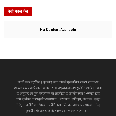
बेसी पढ़ल गेल
No Content Available
सर्वाधिकार सुरक्षित। इसमाद डॉट कॉम मे प्रकाशित सभटा रचना आ
आर्काइवक सर्वाधिकार रचनाकार आ संग्रहकर्त्ता लग सुरक्षित अछि। रचना
क अनुवाद आ पुन: प्रकाशन वा आर्काइव क उपयोग लेल इ-समाद डॉट
कॉम प्रबंधन क अनुमति आवश्यक। प्रबंधक- छवि झा, संपादक- कुमुद
सिंह, राजनीतिक संपादक- प्रीतिलता मल्लिक, समाचार संपादक- नीलू
कुमारी। वेवसाइट क डिजाइन आ संचालन - जया झा।