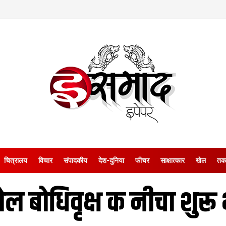
चित्रालय
विचार
संपादकीय
देश-दुनिया
फीचर
साक्षात्‍कार
खेल
तक
लेल बोधिवृक्ष क नीचा शुरू