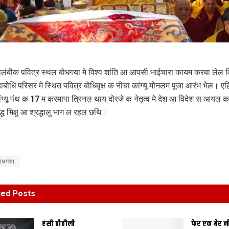
्मावलंबीक पवित्र स्थल बोधगया मे विश्व शांति आ आपसी भाईचारा कायम करबा लेल व
बोधि परिसर मे स्थित पवित्र बोधिवृक्ष क नीचा कांग्यू मोनलम पूजा आरंभ भेल। एह
कांग्यू पंथ क 17 म करमापा त्रिनल थाय दोरजे क नेतृत्व मे देश आ विदेश स आयल 
्ध भिक्षु आ श्रद्धालु भाग ल रहल छथि।
ोधगया
ted
Posts
हंसी ठीठौली
फेर एक बेर 