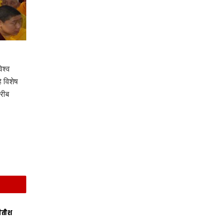
िश्व
ि विशेष
करीब
नीतीश