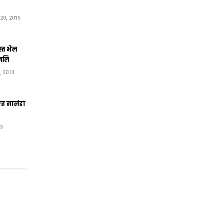
0, 2015
स्त भेल
ंजलि
 2013
एत नालंदा
13