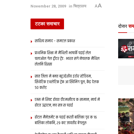
A
November 28, 2009
in
चित्रालय
A
टटका समाचार
दोसर
सम
साहित्य समाद – समटल प्रकाश
प्राथमिक शि‍क्षा मे मैथि‍ली भाषाकेँ पढ़ाई लेल
चलाओल गेल ट्वीटर ट्रेंड : भारत संगे नेपालक मैथिल
लेलनि हिस्सा
सात जिला मे बनत बहुउद्देशीय इंडोर स्‍टेडि‍यम,
सिंथेटिक एथलेटिक ट्रेक आ स्विमिंग पुल, केंद्र देलक
50 करोड़
एम्स मे शिफ्ट होयत डीएमसीएच क सामान, मार्च मे
होएत उद्घाटन, नव सत्र स पढाई
होटल मैनेजमेंट क पढ़ाई करती बालिका गृह क 16
बालिका लोकनि, 29 कए जायतीह बेंगलुरु