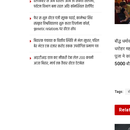
हेलीकॉप्टर स आब वैशाली आबि जा सकता सैलानी,
पर्यटन विभाग बना रहल अछि कॉमर्शियल हेलीपैड
फेर स शुरू होएत पंजी सूत्रक पढाई, कामेश्वर सिंह
संस्कृत विश्वविद्यालय शुरू करत डिप्लोमा कोर्स,
genetic relations पर होएत शोध
बिहारक पंचायत क वित्‍तीय स्थिति मे भेल सुधार, पहिल
बौद्ध धर
बेर भेटत एक हजार करोड़ तकक उपयोगिता प्रमाण पत्र
धरोहर महा
पूजा मे 
आइटीआइ छात्र कए नौकरी देबा लेल 200 कंपनी
आउत बिहार, मार्च तक तैयार होएत डेटाबेस
5000 बौद
Tags:
ब
Rela