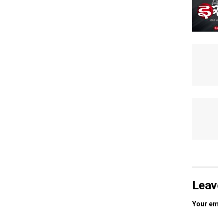
Leav
Your ema