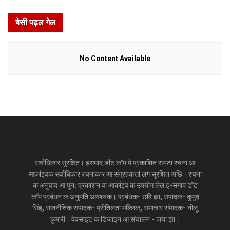
बेसी पढ़ल गेल
No Content Available
सर्वाधिकार सुरक्षित। इसमाद डॉट कॉम मे प्रकाशित सभटा रचना आ
आर्काइवक सर्वाधिकार रचनाकार आ संग्रहकर्त्ता लग सुरक्षित अछि। रचना
क अनुवाद आ पुन: प्रकाशन वा आर्काइव क उपयोग लेल इ-समाद डॉट
कॉम प्रबंधन क अनुमति आवश्यक। प्रबंधक- छवि झा, संपादक- कुमुद
सिंह, राजनीतिक संपादक- प्रीतिलता मल्लिक, समाचार संपादक- नीलू
कुमारी। वेवसाइट क डिजाइन आ संचालन - जया झा।