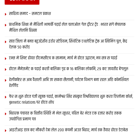
साहित्य समाद – समटल प्रकाश
प्राथमिक शि‍क्षा मे मैथि‍ली भाषाकेँ पढ़ाई लेल चलाओल गेल ट्वीटर ट्रेंड : भारत संगे नेपालक
मैथिल लेलनि हिस्सा
सात जिला मे बनत बहुउद्देशीय इंडोर स्‍टेडि‍यम, सिंथेटिक एथलेटिक ट्रेक आ स्विमिंग पुल, केंद्र
देलक 50 करोड़
एम्स मे शिफ्ट होयत डीएमसीएच क सामान, मार्च मे होएत उद्घाटन, नव सत्र स पढाई
होटल मैनेजमेंट क पढ़ाई करती बालिका गृह क 16 बालिका लोकनि, 29 कए जायतीह बेंगलुरु
हेलीकॉप्टर स आब वैशाली आबि जा सकता सैलानी, पर्यटन विभाग बना रहल अछि कॉमर्शियल
हेलीपैड
फेर स शुरू होएत पंजी सूत्रक पढाई, कामेश्वर सिंह संस्कृत विश्वविद्यालय शुरू करत डिप्लोमा कोर्स,
genetic relations पर होएत शोध
बिहारक पंचायत क वित्‍तीय स्थिति मे भेल सुधार, पहिल बेर भेटत एक हजार करोड़ तकक
उपयोगिता प्रमाण पत्र
आइटीआइ छात्र कए नौकरी देबा लेल 200 कंपनी आउत बिहार, मार्च तक तैयार होएत डेटाबेस