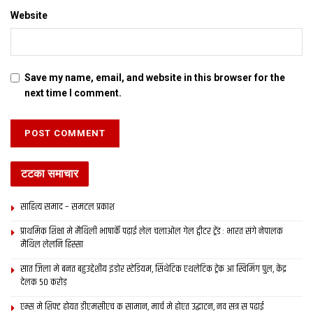
Website
Save my name, email, and website in this browser for the
next time I comment.
टटका समाचार
साहित्य समाद – समटल प्रकाश
प्राथमिक शि‍क्षा मे मैथि‍ली भाषाकेँ पढ़ाई लेल चलाओल गेल ट्वीटर ट्रेंड : भारत संगे नेपालक
मैथिल लेलनि हिस्सा
सात जिला मे बनत बहुउद्देशीय इंडोर स्‍टेडि‍यम, सिंथेटिक एथलेटिक ट्रेक आ स्विमिंग पुल, केंद्र
देलक 50 करोड़
एम्स मे शिफ्ट होयत डीएमसीएच क सामान, मार्च मे होएत उद्घाटन, नव सत्र स पढाई