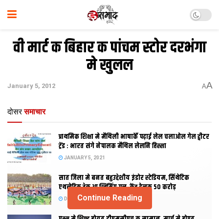
वी मार्ट क बिहार क पांचम स्‍टोर दरभंगा
मे खुलल
A
January 5, 2012
A
दोसर
समाचार
प्राथमिक शि‍क्षा मे मैथि‍ली भाषाकेँ पढ़ाई लेल चलाओल गेल ट्वीटर
ट्रेंड : भारत संगे नेपालक मैथिल लेलनि हिस्सा
JANUARY 5, 2021
सात जिला मे बनत बहुउद्देशीय इंडोर स्‍टेडि‍यम, सिंथेटिक
एथलेटिक ट्रेक आ स्विमिंग पुल, केंद्र देलक 50 करोड़
Continue Reading
DECEMBER 26, 2020