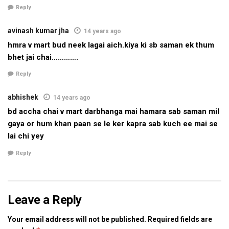
Reply
परिधान, बच्‍चा क कपड़ा, पुरुष क परिधान, जूता-चप्पल, लगेज, होम फर्निशिंग,
avinash kumar jha
14 years ago
खिलौना आ खेल सामग्री, क्रॉकरी, किराना आ घरेलू सामान उपलब्ध अछि।
hmra v mart bud neek lagai aich.kiya ki sb saman ek thum
कंपनी क कहब अछि जे एहि स्‍टोर स दरभंगा मे एकटा नव संस्‍कृति विकसित
bhet jai chai………….
होएत। मध्यम आ निम्न तबका क उपभोक्ता समूह लेल सेहो एहि ठाम कम दाम
Reply
पर बेहतर सामान उपलब्ध करौल जा रहल अछि। कंपनी क कहब अछि जे
दरभंगा मे कंपनी कुल 20 हजार उत्पाद पेश करबाक योजना रखने अछि।
abhishek
14 years ago
bd accha chai v mart darbhanga mai hamara sab saman mil
gaya or hum khan paan se le ker kapra sab kuch ee mai se
lai chi yey
Tags:
Bihar
darbhanga
Reply
Leave a Reply
Your email address will not be published.
Required fields are