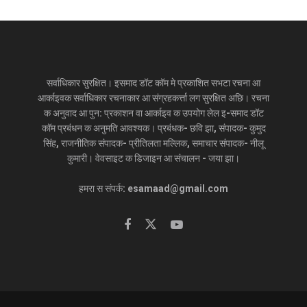
सर्वाधिकार सुरक्षित। इसमाद डॉट कॉम मे प्रकाशित सभटा रचना आ
आर्काइवक सर्वाधिकार रचनाकार आ संग्रहकर्त्ता लग सुरक्षित अछि। रचना
क अनुवाद आ पुन: प्रकाशन वा आर्काइव क उपयोग लेल इ-समाद डॉट
कॉम प्रबंधन क अनुमति आवश्यक। प्रबंधक- छवि झा, संपादक- कुमुद
सिंह, राजनीतिक संपादक- प्रीतिलता मल्लिक, समाचार संपादक- नीलू
कुमारी। वेवसाइट क डिजाइन आ संचालन - जया झा।
हमरा स संपर्क: esamaad@gmail.com