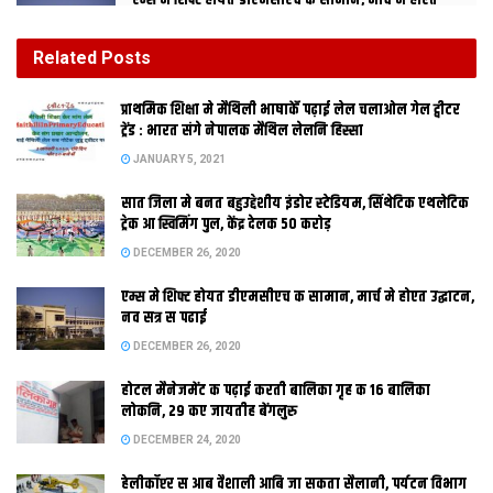
एम्स मे शिफ्ट होयत डीएमसीएच क सामान, मार्च मे होएत
उद्घाटन, नव सत्र स पढाई
DECEMBER 26, 2020
Related
Posts
होटल मैनेजमेंट क पढ़ाई करती बालिका गृह क 16 बालिका
प्राथमिक शि‍क्षा मे मैथि‍ली भाषाकेँ पढ़ाई लेल चलाओल गेल ट्वीटर
लोकनि, 29 कए जायतीह बेंगलुरु
ट्रेंड : भारत संगे नेपालक मैथिल लेलनि हिस्सा
DECEMBER 24, 2020
JANUARY 5, 2021
सात जिला मे बनत बहुउद्देशीय इंडोर स्‍टेडि‍यम, सिंथेटिक एथलेटिक
ट्रेक आ स्विमिंग पुल, केंद्र देलक 50 करोड़
DECEMBER 26, 2020
एम्स मे शिफ्ट होयत डीएमसीएच क सामान, मार्च मे होएत उद्घाटन,
दरभंगा।
नव सत्र स पढाई
DECEMBER 26, 2020
होटल मैनेजमेंट क पढ़ाई करती बालिका गृह क 16 बालिका
लोकनि, 29 कए जायतीह बेंगलुरु
भारतीय वैल्यू रिटेल क्षेत्र क कंपनी वी मॉर्ट दरभंगा पहुंच गेल। कहियो सब
DECEMBER 24, 2020
चीज एक ठाम उपलब्‍ध भ जाए ताहि लेल गोल मार्केट निर्माण भेल छल, मुदा ओ
सपना सपने रहल। मुदा आब जा कए ओ सपना पूरा भेल। गोल मार्केंट जेतबा
हेलीकॉप्टर स आब वैशाली आबि जा सकता सैलानी, पर्यटन विभाग