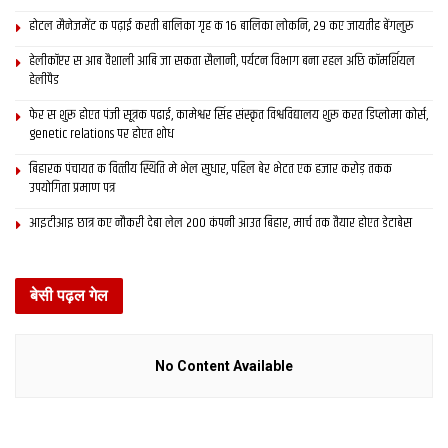
होटल मैनेजमेंट क पढ़ाई करती बालिका गृह क 16 बालिका लोकनि, 29 कए जायतीह बेंगलुरु
हेलीकॉप्टर स आब वैशाली आबि जा सकता सैलानी, पर्यटन विभाग बना रहल अछि कॉमर्शियल
हेलीपैड
फेर स शुरू होएत पंजी सूत्रक पढाई, कामेश्वर सिंह संस्कृत विश्वविद्यालय शुरू करत डिप्लोमा कोर्स,
genetic relations पर होएत शोध
बिहारक पंचायत क वित्‍तीय स्थिति मे भेल सुधार, पहिल बेर भेटत एक हजार करोड़ तकक
उपयोगिता प्रमाण पत्र
आइटीआइ छात्र कए नौकरी देबा लेल 200 कंपनी आउत बिहार, मार्च तक तैयार होएत डेटाबेस
बेसी पढ़ल गेल
No Content Available