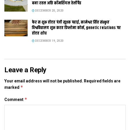
बना रहल अछि कॉमर्शियल हेलीपैड
लोकसभा मे पेश केलाह, त सपा, राजद आ जदयू क सदस्य एकर विरोध मे ठार
DECEMBER 20, 2020
भ गेलाह। रिपोर्ट मे सिफारिश कैल गेल अछि जे महिला क लेल सीट क
फेर स शुरू होएत पंजी सूत्रक पढाई, कामेश्वर सिंह संस्कृत
आरक्षण वैधानिक अछि आ नीति निर्धारण प्रक्रिया मे महिला क भागीदारी कए
विश्वविद्यालय शुरू करत डिप्लोमा कोर्स, genetic relations पर
बढ़ेबा लेल आवश्यक रणनीति क आवश्यक अछि।
होएत शोध
DECEMBER 19, 2020
Tags:
delhi
Leave a Reply
Your email address will not be published.
Required fields are
*
marked
*
Comment