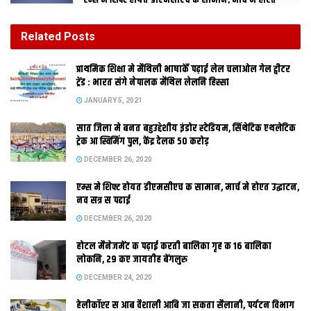
एम्स मे शिफ्ट होयत डीएमसीएच क सामान, मार्च मे होएत
उद्घाटन, नव सत्र स पढाई
DECEMBER 26, 2020
Related
Posts
होटल मैनेजमेंट क पढ़ाई करती बालिका गृह क 16 बालिका
प्राथमिक शि‍क्षा मे मैथि‍ली भाषाकेँ पढ़ाई लेल चलाओल गेल ट्वीटर
लोकनि, 29 कए जायतीह बेंगलुरु
ट्रेंड : भारत संगे नेपालक मैथिल लेलनि हिस्सा
DECEMBER 24, 2020
JANUARY 5, 2021
सात जिला मे बनत बहुउद्देशीय इंडोर स्‍टेडि‍यम, सिंथेटिक एथलेटिक
ट्रेक आ स्विमिंग पुल, केंद्र देलक 50 करोड़
DECEMBER 26, 2020
एम्स मे शिफ्ट होयत डीएमसीएच क सामान, मार्च मे होएत उद्घाटन,
नव सत्र स पढाई
DECEMBER 26, 2020
होटल मैनेजमेंट क पढ़ाई करती बालिका गृह क 16 बालिका
नई दिल्ली। लंबा समय स लंबित महिला आरक्षण विधेयक पर स्थायी समिति
लोकनि, 29 कए जायतीह बेंगलुरु
क रिपोर्ट गुरुवार कए समाजवादी पार्टी (सपा), राष्ट्रीय जनता दल (राजद) आ
DECEMBER 24, 2020
जनता दल (यूनाइटेड) के भारी विरोध क बीच संसद क दूनू संदन मे पेश करि
हेलीकॉप्टर स आब वैशाली आबि जा सकता सैलानी, पर्यटन विभाग
देल गेल। भारतीय जनता पार्टी (भाजपा) क नेता शाहनवाज हुसैन इ रिपोर्ट