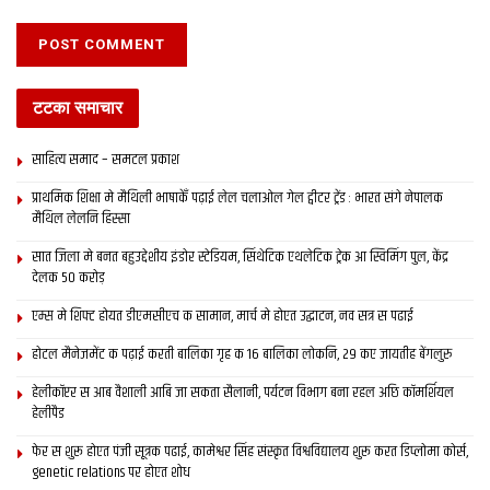
टटका समाचार
साहित्य समाद – समटल प्रकाश
प्राथमिक शि‍क्षा मे मैथि‍ली भाषाकेँ पढ़ाई लेल चलाओल गेल ट्वीटर ट्रेंड : भारत संगे नेपालक
मैथिल लेलनि हिस्सा
सात जिला मे बनत बहुउद्देशीय इंडोर स्‍टेडि‍यम, सिंथेटिक एथलेटिक ट्रेक आ स्विमिंग पुल, केंद्र
देलक 50 करोड़
एम्स मे शिफ्ट होयत डीएमसीएच क सामान, मार्च मे होएत उद्घाटन, नव सत्र स पढाई
होटल मैनेजमेंट क पढ़ाई करती बालिका गृह क 16 बालिका लोकनि, 29 कए जायतीह बेंगलुरु
हेलीकॉप्टर स आब वैशाली आबि जा सकता सैलानी, पर्यटन विभाग बना रहल अछि कॉमर्शियल
हेलीपैड
फेर स शुरू होएत पंजी सूत्रक पढाई, कामेश्वर सिंह संस्कृत विश्वविद्यालय शुरू करत डिप्लोमा कोर्स,
genetic relations पर होएत शोध