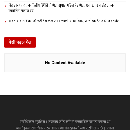
बिहारक पंचायत क वित्‍तीय स्थिति मे भेल सुधार, पहिल बेर भेटत एक हजार करोड़ तकक
उपयोगिता प्रमाण पत्र
आइटीआइ छात्र कए नौकरी देबा लेल 200 कंपनी आउत बिहार, मार्च तक तैयार होएत डेटाबेस
बेसी पढ़ल गेल
No Content Available
सर्वाधिकार सुरक्षित। इसमाद डॉट कॉम मे प्रकाशित सभटा रचना आ
आर्काइवक सर्वाधिकार रचनाकार आ संग्रहकर्त्ता लग सुरक्षित अछि। रचना