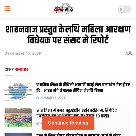
शाहनवाज प्रस्तुत केलथि महिला आरक्षण
विधेयक पर संसद मे रिपोर्ट
A
December 17, 2009
A
दोसर
समाचार
प्राथमिक शि‍क्षा मे मैथि‍ली भाषाकेँ पढ़ाई लेल चलाओल गेल ट्वीटर
ट्रेंड : भारत संगे नेपालक मैथिल लेलनि हिस्सा
JANUARY 5, 2021
सात जिला मे बनत बहुउद्देशीय इंडोर स्‍टेडि‍यम, सिंथेटिक
एथलेटिक ट्रेक आ स्विमिंग पुल, केंद्र देलक 50 करोड़
Continue Reading
DECEMBER 26, 2020