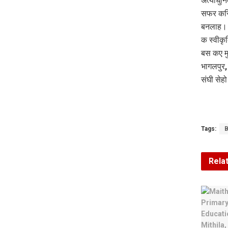
अत्याधुन
सफर करि 
बनलाह। 
क स्वीकृ
बस कए मु
भागलपुर,
संघी सेह
Tags:
B
Rela