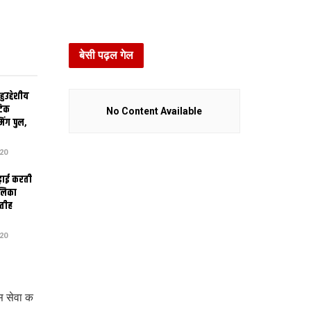
बेसी पढ़ल गेल
उद्देशीय
ेटिक
No Content Available
िंग पुल,
20
ढ़ाई करती
ालिका
तीह
20
स सेवा क