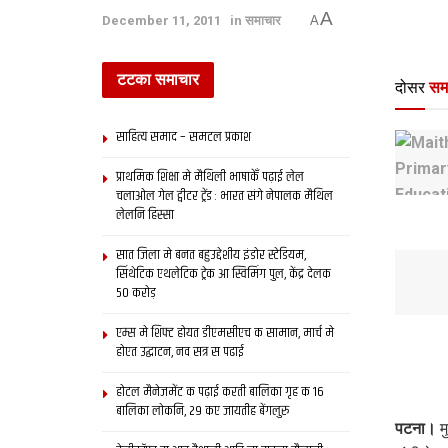
A
December 11, 2011
in
समाचार
A
टटका समाचार
दोसर
सम
साहित्य समाद – समटल प्रकाश
प्राथमिक शि‍क्षा मे मैथि‍ली भाषाकेँ पढ़ाई लेल
चलाओल गेल ट्वीटर ट्रेंड : भारत संगे नेपालक मैथिल
लेलनि हिस्सा
सात जिला मे बनत बहुउद्देशीय इंडोर स्‍टेडि‍यम,
सिंथेटिक एथलेटिक ट्रेक आ स्विमिंग पुल, केंद्र देलक
50 करोड़
एम्स मे शिफ्ट होयत डीएमसीएच क सामान, मार्च मे
होएत उद्घाटन, नव सत्र स पढाई
होटल मैनेजमेंट क पढ़ाई करती बालिका गृह क 16
बालिका लोकनि, 29 कए जायतीह बेंगलुरु
पटना।
मु