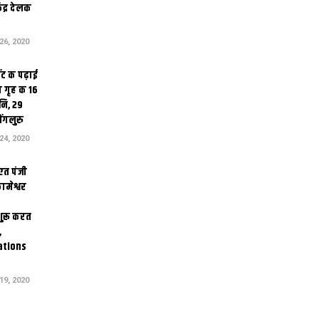
ेंद्र देलक
6, 2020
ंट क पढ़ाई
 गृह क 16
ि, 29
ंगलुरु
4, 2020
एत पंजी
ामेश्वर
 शुरू करत
,
ations
9, 2020