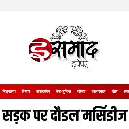
चित्रालय
विचार
संपादकीय
देश-दुनिया
फीचर
साक्षात्‍कार
खेल
तक
सड़क पर दौडल मर्सिडीज