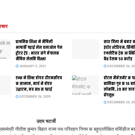
ाचार
प्राथमिक शि‍क्षा मे मैथि‍ली
सात जिला मे बनत बहु
भाषाकेँ पढ़ाई लेल चलाओल गेल
इंडोर स्‍टेडि‍यम, सिंथ
ट्वीटर ट्रेंड : भारत संगे नेपालक
एथलेटिक ट्रेक आ स्विम
मैथिल लेलनि हिस्सा
केंद्र देलक 50 करोड़
JANUARY 5, 2021
DECEMBER 26, 20
एम्स मे शिफ्ट होयत डीएमसीएच
होटल मैनेजमेंट क प
क सामान, मार्च मे होएत
बालिका गृह क 16 ब
उद्घाटन, नव सत्र स पढाई
लोकनि, 29 कए जाय
बेंगलुरु
DECEMBER 26, 2020
DECEMBER 24, 20
उदय चटर्जी
ख्यमंत्री नीतीश कुमार बिहार राज्य पथ परिवहन निगम क बहुप्रतीक्षित मर्सिडीज ब