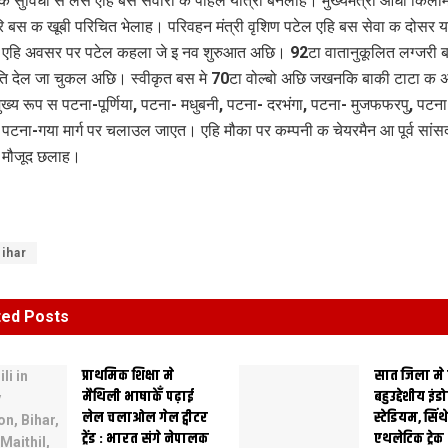
िक सुविधा स लैस एहि बस सवारी क पहिल यात्री बनलाह। मुख्यमंत्री आधा किल
बस क खूबी परिचित भेलाह। परिवहन मंत्री वृशिण पटेल एहि बस सेवा क दोसर या
एहि अवसर पर पटेल कहला जे इ नव शुरुआत अछि। 92टा वातानुकूलित लग्जरी 
ति देल जा चुकल अछि। स्‍वीकृत बस मे 70टा वोल्‍बो अछि जखनकि बाकी टाटा क 
ख्‍य रूप स पटना-पूर्णिया, पटना- मधुबनी, पटना- दरभंगा, पटना- मुजफफरपु, पटना
 पटना-गया मार्ग पर चलाउल जाएत। एहि मौका पर कम्पनी क चेयरमैन आ पूर्व सांस
ो मौजूद छलाह।
ihar
ted
Posts
प्राथमिक शि‍क्षा मे
सात जिला मे
मैथि‍ली भाषाकेँ पढ़ाई
बहुउद्देशीय इंड
लेल चलाओल गेल ट्वीटर
स्‍टेडि‍यम, सिं
ट्रेंड : भारत संगे नेपालक
एथलेटिक ट्रे