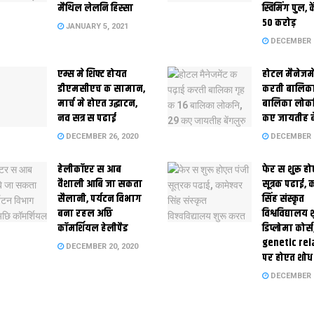
मैथिल लेलनि हिस्सा
स्विमिंग पुल, क
50 करोड़
JANUARY 5, 2021
DECEMBER 2
एम्स मे शिफ्ट होयत
होटल मैनेजमे
डीएमसीएच क सामान,
करती बालिका
मार्च मे होएत उद्घाटन,
बालिका लोकन
नव सत्र स पढाई
कए जायतीह बे
DECEMBER 26, 2020
DECEMBER 2
हेलीकॉप्टर स आब
फेर स शुरू हो
वैशाली आबि जा सकता
सूत्रक पढाई, क
सैलानी, पर्यटन विभाग
सिंह संस्कृत
बना रहल अछि
विश्वविद्यालय
कॉमर्शियल हेलीपैड
डिप्लोमा कोर्स
genetic rel
DECEMBER 20, 2020
पर होएत शोध
DECEMBER 1