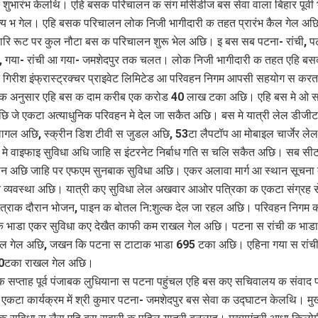
ा शुभारंभ केलथि। एहि बसक परिचालन क संग मर्सिडीज बस सेवा वाला बिहार पूर्व
्‍य भ गेल। एहि बसक परिचालन लोक निजी भागीदारी क तहत प्रारंभ कैल गेल अ
चारि रूट पर कुल नौटा बस क परिचालन शुरू भेल अछि। इ बस सब पटना- रांची, प
र, गया- रांची आ गया- जमशेदपुर तक चलत। लोक निजी भागीदारी क तहत एहि ब
गिरीश इंफ्रास्ट्रक्चर प्राइवेट लिमिटेड आ परिवहन निगम आपसी सहयोग स कर
क अनुसार एहि बस क दाम करीब एक करोड 40 लाख टका अछि। एहि बस मे ओ 
छि जे एकटा अत्‍याधुनिक परिवहन मे देल जा सकैत अछि। बस मे यात्री लेल डीजी
 लागल अछि, स्‍क्रीन डिश टीवी स जुडल अछि, 53टा लैपटॉप आ मोबाइल चार्जेर लेल प्
मे वाइफाइ सुविधा अधि जाहि स इंटरनेट निर्बाध गति स चलि सकैत अछि। सब सी
ोन अछि जाहि पर एफएम सुनबाक सुविधा अछि। एकर अलावा मार्ग आ स्‍थान सूचना 
त व्‍यवस्‍था अछि। यात्री कए सुविधा लेल अखवार आओर पत्रिका क एकटा संग्रह स
्राक दौरान भोजन, पाइन क बोतल नि:शुल्‍क देल जा रहल अछि। परिवहन निगम 
क भाडा एकर सुविधा कए देखैत काफी कम राखल गेल अछि। पटना स रांची क भाड
ल गेल अछि, जखन कि पटना स टाटाक भाडा 695 टका अछि। एहिना गया स रांची
10टका राखल गेल अछि।
 सप्‍ताह पूर्व पंजाबक लुधियाना स पटना पहुंचल एहि बस कए सचिवालय क संवाद प
कटा कार्यक्रम में श्री कुमार पटना- जमशेदपुर बस सेवा क उद्घाटन केलथि। मुख्