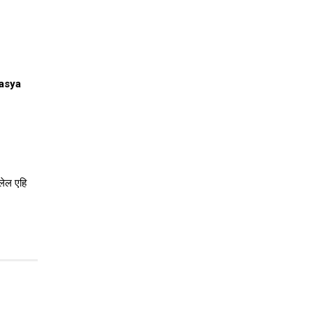
vasya
लेल एहि