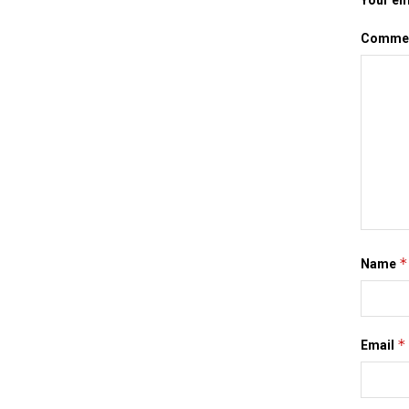
Your ema
Comme
*
Name
*
Email