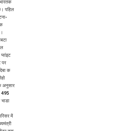
ी भारतक
छि। पहिल
टना-
सक
त।
सबटा
टल
‍वांइट
ट पर
देबा क
ेहो
क अनुसार
ा 495
 भाडा
रिसर में
यमंत्री