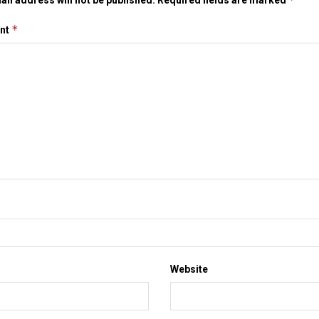
il address will not be published.
Required fields are marked
*
nt
Website