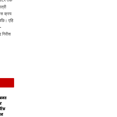
ोमीटर तक
त्री
बस क्रय
अछि। एहि
-
द गिरीश
 बनत
ोर
थेटिक
क आ