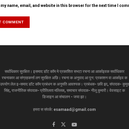
my name, email, and website in this browser for the next time I co
सर्वाधिकार सुरक्षित। इसमाद डॉट कॉम मे प्रकाशित सभटा रचना आ आर्काइवक सर्वाधिकार
रचनाकार आ संग्रहकर्त्ता लग सुरक्षित अछि। रचना क अनुवाद आ पुन: प्रकाशन वा आर्काइव क
उपयोग लेल इ-समाद डॉट कॉम प्रबंधन क अनुमति आवश्यक। प्रबंधक- छवि झा, संपादक- कुमु
सिंह, राजनीतिक संपादक- प्रीतिलता मल्लिक, समाचार संपादक- नीलू कुमारी। वेवसाइट क
डिजाइन आ संचालन - जया झा।
हमरा स संपर्क: esamaad@gmail.com