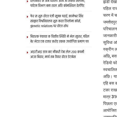
हेलीकॉप्टर स आब वैशाली आबि जा सकता सैलानी,
झंडी देख
पर्यटन विभाग बना रहल अछि कॉमर्शियल हेलीपैड
पहिल राज
चरण में 
फेर स शुरू होएत पंजी सूत्रक पढाई, कामेश्वर सिंह
संस्कृत विश्वविद्यालय शुरू करत डिप्लोमा कोर्स,
जमशेदपु
genetic relations पर होएत शोध
परिचालन 
जानकारी
बिहारक पंचायत क वित्‍तीय स्थिति मे भेल सुधार, पहिल
बेर भेटत एक हजार करोड़ तकक उपयोगिता प्रमाण पत्र
सुविधा अ
स्‍क्रीन
आइटीआइ छात्र कए नौकरी देबा लेल 200 कंपनी
अछि, बस 
आउत बिहार, मार्च तक तैयार होएत डेटाबेस
रेडियो फ
स्‍वचालि
अछि। यात
एहि बस 
टका राख
मात्र 3
पिछला एक
आयोजित ए