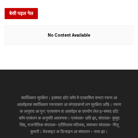
बेसी पढ़ल गेल
No Content Available
सर्वाधिकार सुरक्षित। इसमाद डॉट कॉम मे प्रकाशित सभटा रचना आ
आर्काइवक सर्वाधिकार रचनाकार आ संग्रहकर्त्ता लग सुरक्षित अछि। रचना
क अनुवाद आ पुन: प्रकाशन वा आर्काइव क उपयोग लेल इ-समाद डॉट
कॉम प्रबंधन क अनुमति आवश्यक। प्रबंधक- छवि झा, संपादक- कुमुद
सिंह, राजनीतिक संपादक- प्रीतिलता मल्लिक, समाचार संपादक- नीलू
कुमारी। वेवसाइट क डिजाइन आ संचालन - जया झा।