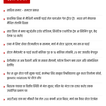
साहित्य समाद – समटल प्रकाश
प्राथमिक शि‍क्षा मे मैथि‍ली भाषाकेँ पढ़ाई लेल चलाओल गेल ट्वीटर ट्रेंड : भारत संगे नेपालक
मैथिल लेलनि हिस्सा
सात जिला मे बनत बहुउद्देशीय इंडोर स्‍टेडि‍यम, सिंथेटिक एथलेटिक ट्रेक आ स्विमिंग पुल, केंद्र
देलक 50 करोड़
एम्स मे शिफ्ट होयत डीएमसीएच क सामान, मार्च मे होएत उद्घाटन, नव सत्र स पढाई
होटल मैनेजमेंट क पढ़ाई करती बालिका गृह क 16 बालिका लोकनि, 29 कए जायतीह बेंगलुरु
हेलीकॉप्टर स आब वैशाली आबि जा सकता सैलानी, पर्यटन विभाग बना रहल अछि कॉमर्शियल
हेलीपैड
फेर स शुरू होएत पंजी सूत्रक पढाई, कामेश्वर सिंह संस्कृत विश्वविद्यालय शुरू करत डिप्लोमा कोर्स,
genetic relations पर होएत शोध
बिहारक पंचायत क वित्‍तीय स्थिति मे भेल सुधार, पहिल बेर भेटत एक हजार करोड़ तकक
उपयोगिता प्रमाण पत्र
आइटीआइ छात्र कए नौकरी देबा लेल 200 कंपनी आउत बिहार, मार्च तक तैयार होएत डेटाबेस