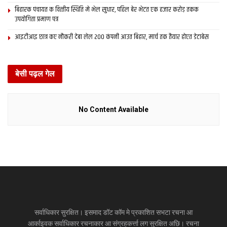
बिहारक पंचायत क वित्‍तीय स्थिति मे भेल सुधार, पहिल बेर भेटत एक हजार करोड़ तकक
उपयोगिता प्रमाण पत्र
आइटीआइ छात्र कए नौकरी देबा लेल 200 कंपनी आउत बिहार, मार्च तक तैयार होएत डेटाबेस
बेसी पढ़ल गेल
No Content Available
सर्वाधिकार सुरक्षित। इसमाद डॉट कॉम मे प्रकाशित सभटा रचना आ
आर्काइवक सर्वाधिकार रचनाकार आ संग्रहकर्त्ता लग सुरक्षित अछि। रचना