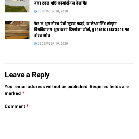
बना रहल अछि कॉमर्शियल हेलीपैड
लाइन पर सेहो ट्रेन क परिचालन आरंभ भ गेल। एहि मार्ग पर तत्काल दू जोड़ी
DECEMBER 20, 2020
यात्री गाड़ी चलाउल जा रहल अछि। उल्लेखनीय अछि जे एहि रेल पथ पर
फेर स शुरू होएत पंजी सूत्रक पढाई, कामेश्वर सिंह संस्कृत
18 माह पूर्व कोसी तटबंध टूटलाक बाद रेल लाइन समेत रेल पुल बहि गेल
विश्वविद्यालय शुरू करत डिप्लोमा कोर्स, genetic relations पर
छल।
होएत शोध
DECEMBER 19, 2020
Tags:
Bihar
railway
Leave a Reply
Your email address will not be published.
Required fields are
*
marked
*
Comment