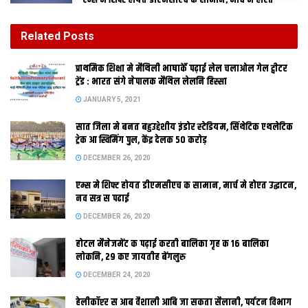
एम्स मे शिफ्ट होयत डीएमसीएच क सामान, मार्च मे होएत
उद्घाटन, नव सत्र स पढाई
DECEMBER 26, 2020
Related
Posts
होटल मैनेजमेंट क पढ़ाई करती बालिका गृह क 16 बालिका
प्राथमिक शि‍क्षा मे मैथि‍ली भाषाकेँ पढ़ाई लेल चलाओल गेल ट्वीटर
लोकनि, 29 कए जायतीह बेंगलुरु
ट्रेंड : भारत संगे नेपालक मैथिल लेलनि हिस्सा
DECEMBER 24, 2020
JANUARY 5, 2021
सात जिला मे बनत बहुउद्देशीय इंडोर स्‍टेडि‍यम, सिंथेटिक एथलेटिक
ट्रेक आ स्विमिंग पुल, केंद्र देलक 50 करोड़
DECEMBER 26, 2020
एम्स मे शिफ्ट होयत डीएमसीएच क सामान, मार्च मे होएत उद्घाटन,
नव सत्र स पढाई
DECEMBER 26, 2020
होटल मैनेजमेंट क पढ़ाई करती बालिका गृह क 16 बालिका
सहरसा। कोसी प्रमंडल मे वर्ष 2008 मे आईल प्रलंयकारी बाढ़ क कारण
लोकनि, 29 कए जायतीह बेंगलुरु
पिछला 18 माह स बंद सहरसा- फारबिसगंज रेल मार्ग पर फेर स ट्रेनक
DECEMBER 24, 2020
परिचालन आरंभ भ गेल। आरंभ मे एहि रेल खंड पर पांच जोड़ी सवारी गाड़ी क
हेलीकॉप्टर स आब वैशाली आबि जा सकता सैलानी, पर्यटन विभाग
परिचालन कैल जा रहल अछि। ओतहि सहरसा-मधेपुरा क बीच नव बड़ी रेल