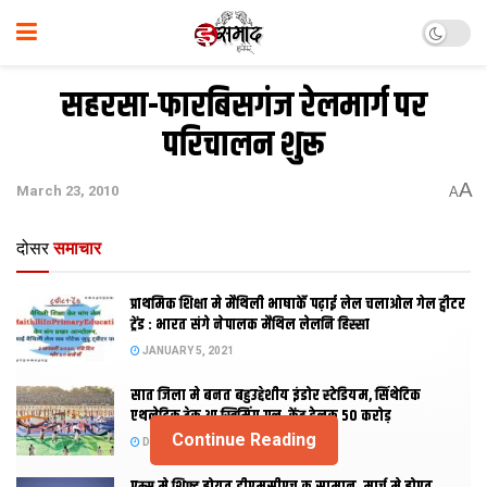
सहरसा-फारबिसगंज रेलमार्ग पर
परिचालन शुरू
A
March 23, 2010
A
दोसर
समाचार
प्राथमिक शि‍क्षा मे मैथि‍ली भाषाकेँ पढ़ाई लेल चलाओल गेल ट्वीटर
ट्रेंड : भारत संगे नेपालक मैथिल लेलनि हिस्सा
JANUARY 5, 2021
सात जिला मे बनत बहुउद्देशीय इंडोर स्‍टेडि‍यम, सिंथेटिक
एथलेटिक ट्रेक आ स्विमिंग पुल, केंद्र देलक 50 करोड़
Continue Reading
DECEMBER 26, 2020