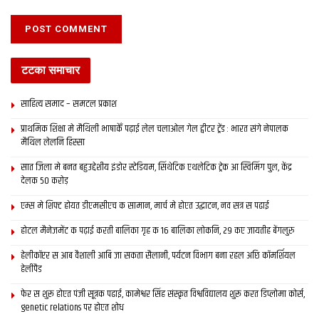
टटका समाचार
साहित्य समाद – समटल प्रकाश
प्राथमिक शि‍क्षा मे मैथि‍ली भाषाकेँ पढ़ाई लेल चलाओल गेल ट्वीटर ट्रेंड : भारत संगे नेपालक
मैथिल लेलनि हिस्सा
सात जिला मे बनत बहुउद्देशीय इंडोर स्‍टेडि‍यम, सिंथेटिक एथलेटिक ट्रेक आ स्विमिंग पुल, केंद्र
देलक 50 करोड़
एम्स मे शिफ्ट होयत डीएमसीएच क सामान, मार्च मे होएत उद्घाटन, नव सत्र स पढाई
होटल मैनेजमेंट क पढ़ाई करती बालिका गृह क 16 बालिका लोकनि, 29 कए जायतीह बेंगलुरु
हेलीकॉप्टर स आब वैशाली आबि जा सकता सैलानी, पर्यटन विभाग बना रहल अछि कॉमर्शियल
हेलीपैड
फेर स शुरू होएत पंजी सूत्रक पढाई, कामेश्वर सिंह संस्कृत विश्वविद्यालय शुरू करत डिप्लोमा कोर्स,
genetic relations पर होएत शोध